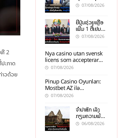
ຕ້ອງນຳໜ້າແກ້
ຕຳແໜ່ງ
07/08/2026
ວິກິດເສດຖະກິດ
ເນັ້ນດຶງທຶນ
ຍີ່ປຸ່ນຊ່ວຍເຫຼືອ
ສາກົນ, ຫັນສູ່ດິຈິ
ເພີ່ມ 1 ຕື້ເຢນ
ຕອນ
ອັບເກຣດ
07/08/2026
ສະໜາມບິນວັດ
ໄຕ ຮັບຮອງການ
ໝທີ 2
Nya casino utan svensk
ເຕີບໂຕ
licens som accepterar
ີ່ປະກາດ
Swish: En jämförelse
07/08/2026
ກ່າວດ້ວຍ
Pinup Casino Oyunları:
Mostbet AZ ilə
Müqayisədə Nə Təqdim
07/08/2026
Edir?
ຈຳປາສັກ ເລັ່ງ
ກຽມຄວາມພ້ອມ
“ປີທ່ອງທ່ຽວ
06/08/2026
ລາວ-ຈີນ 2027”
ຫວັງກະຕຸ້ນ