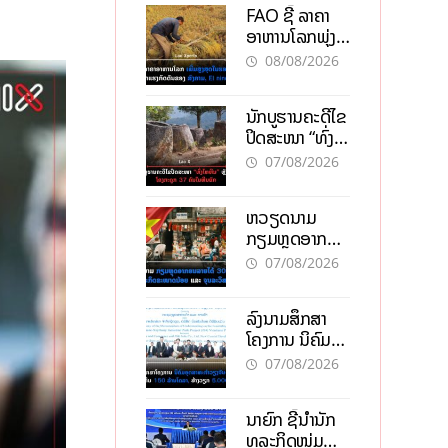
FAO ຊີ້ ລາຄາ
ອາຫານໂລກພຸ່ງ
ສູງສຸດໃນຮອບ 3
08/08/2026
ປີ ຈາກແຮງ
ກົດດັນຂອງ
ນັກບູຮານຄະດີໄຂ
ສົງຄາມ, El
ປິດສະໜາ “ທົ່ງ
nino
ໄຫຫີນ” ຫຼັງພົບ
07/08/2026
ໂຄງກະດູກ 37
ຄົນໃນຫີນຍັກ
ຫວຽດນາມ
ກຽມຫຼຸດອາກອນ
ລາຍໄດ້ 30%
07/08/2026
ຫວັງອູ້ມທຸລະກິດ
ຂະໜາດນ້ອຍ
ລົງນາມສຶກສາ
ແລະ ຈຸນລະ
ໂຄງການ ນິຄົມ
ວິສາຫະກິດ
ອຸດສາຫະກຳ
07/08/2026
ວຽງຈັນ-ໄຊທານີ
ຕັ້ງເປົ້າດຶງທຶນ
ນາຍົກ ຊີ້ນຳນັກ
150 ລ້ານໂດລາ,
ທຸລະກິດໜຸ່ມ
ສ້າງວຽກ 5.000