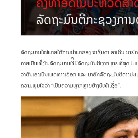
ລັດຖະບານໃໝ່ພາຍໃຕ້ການນຳພາຂອງ ຈາຊິນດາ ອາເດິນ ນາຍົກລັດ
ກາຍເປັນໜຶ່ງໃນລັດຖະບານທີ່ີມີລັດຖະມົນຕີຫຼາກຫຼາຍທີ່ສຸດປ
ວ່າຕົນເອງເປັນເພດທາງເລືອກ ແລະ ນາຍົກລັດຖະມົນຕີຕ່າງປະເທ
ຄວາມພູມໃຈວ່າ “ເປັນຄວາມຫຼາກຫຼາຍຢ່າງບໍ່ໜ້າເຊື່ອ”.