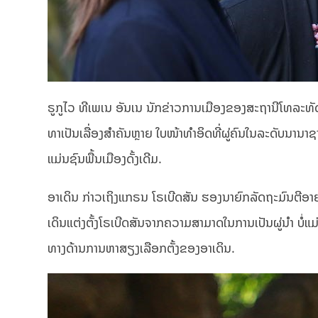
ຣູກູໄວ ທີເພເນ ອັນເນ ນັກຂ່າວການເມືອງຂອງສະຖານີໂທລະທັດຊາ
ທາເປັນເລື່ອງສຳຄັນຫຼາຍ ໃບໜ້າທຳອິດທີ່ຜູ່ຄົນໃນລະດັບນານາຊາ
ແມ່ນຊົນພື້ນເມືອງດັ້ງເດີມ.
ອາເດິນ ກ່າວເຖິງແກຣນ ໂຣເບີດສັນ ຮອງນາຍົກລັດຖະມົນຕີອາຍຸ 
ເດິນແຕ່ງຕັ້ງໂຣເບີດສັນຈາກຄວາມສາມາດໃນການເປັນຜູ່ນຳ ບໍ່
ທາງດ້ານການຫາສຽງເລືອກຕັ້ງຂອງອາເດິນ.