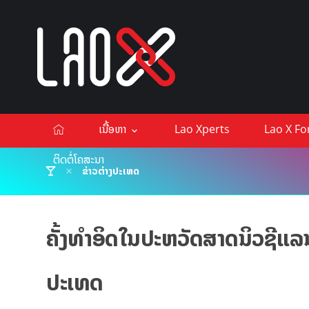
ເນື້ອຫາ
Lao Xperts
Lao X F
ຕິດຕໍ່ໂຄສະນາ
ຂ່າວຕ່າງປະເທດ
ຄັ້ງທຳອິດໃນປະຫວັດສາດນິວຊີແລນ
ປະເທດ