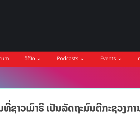
orum
ວິດີໂອ
Podcasts
Events
ກ
ທີ່ຊາວເມົາຣີ ເປັນລັດຖະມົນຕີກະຊວງການ