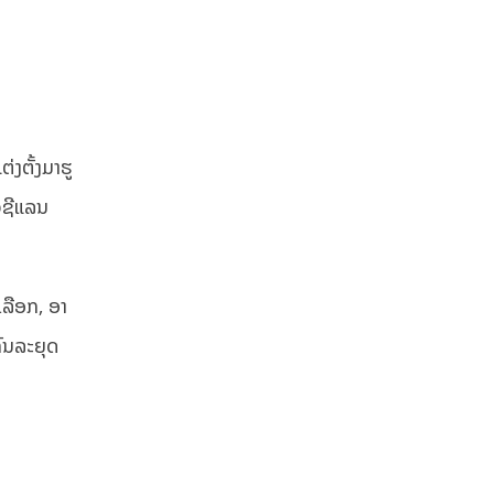
່ງຕັ້ງມາຮູ
ິວຊີແລນ
ລືອກ,​ ອາ
ກົນລະຍຸດ