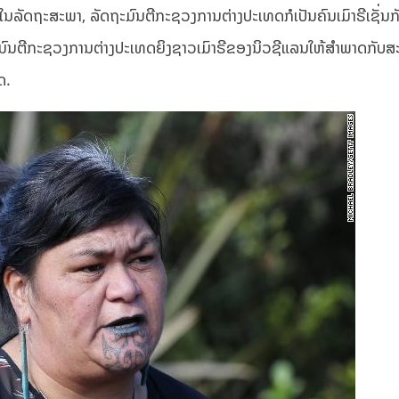
ນລັດຖະສະພາ, ລັດຖະມົນຕີກະຊວງການຕ່າງປະເທດກໍເປັນຄົນເມົາຣີເຊັ່ນກັນ 
ະມົນຕີກະຊວງການຕ່າງປະເທດຍິງຊາວເມົາຣີຂອງນິວຊີແລນໃຫ້ສຳພາດກັບສ
ດ.