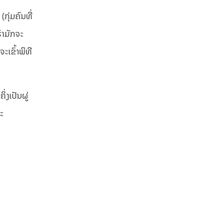
ກຸ່ມຄົນທີ່
ົາມັກຈະ
ະເຂົ້າພິທີ
ງເປັນຜູ່
ະ