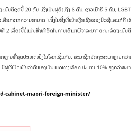
ີຊຸດນີ້ 20 ຄົນ ເຊິ່ງເປັນຜູ່ຍິງເຖິງ 8 ຄົນ, ຊາວເມົາຣີ 5 ຄົນ, LGBT (
ເລືອກຈາກຄວາມສາມາດ “ໜຶ່ງໃນສິ່ງທີ່ໜ້າເຫຼືອເຊື່ອຂອງນິວຊີແລນກໍຄື ເຮ
ທີ 2 ເລື່ອງນີ້ບໍ່ແມ່ນສິ່ງທຳອິດໃນການເອົາມາພິຈາລະນາ” ຄະນະລັດຖະມົນຕີຈ
າຍທີ່ສຸດປະເທດໜຶ່ງໃນໂລກເຊັ່ນກັນ. ສະມາຊິກລັດຖະສະພາຫຼາຍກວ່າເຄິ່
 ມີຜູ່ທີ່ເປີດເຜີຍວ່າຕົນເອງເປັນເພດທາງເລືອກ ປະມານ 10% ສູງກວ່າສະຫ
-cabinet-maori-foreign-minister/