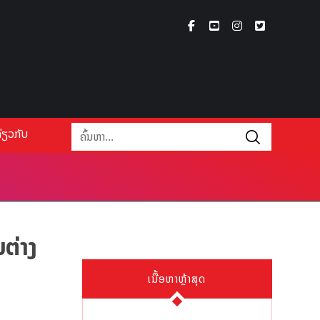
່ຽວກັບ
ຕ່າງ
ເນື້ອຫາຫຼ້າສຸດ