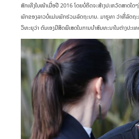
ສັກເທິງໃບໜ້າເມື່ອປີ 2016 ໂດຍບໍ່ຄິດຈະສ້າງປະຫວັດສາດໃດໆໃ
ພັກຂອງລາວບໍ່ແມ່ນພັກຮ່ວມລັດຖະບານ. ມາຮູທາ ວ່າທີ່ລັດຖ
ວິທະຍຸວ່າ ຕົນເອງມີສິດພິເສດໃນການນຳສົນທະນາໃນຕ່າງປະເທ