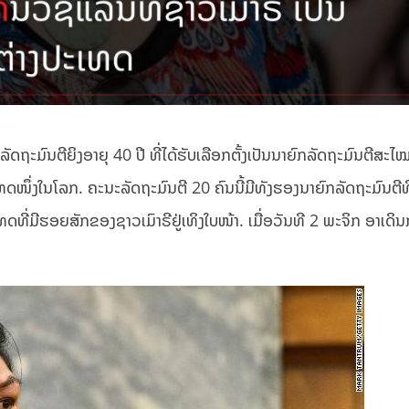
ຖະມົນຕີຍິງອາຍຸ 40 ປີ ທີ່ໄດ້ຮັບເລືອກຕັ້ງເປັນນາຍົກລັດຖະມົນຕີສະໄ
ະເທດໜຶ່ງໃນໂລກ. ຄະນະລັດຖະມົນຕີ 20 ຄົນນີ້ມີທັງຮອງນາຍົກລັດຖະມົນຕີທ
ດທີ່ມີຮອຍສັກຂອງຊາວເມົາຣີຢູ່ເທິງໃບໜ້າ. ເມື່ອວັນທີ 2 ພະຈິກ ອາເດິນ