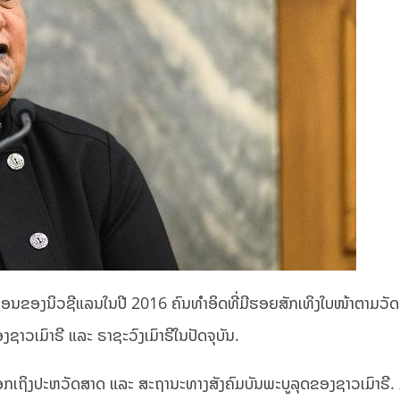
ດອນຂອງນິວຊີແລນໃນປີ 2016 ຄົນທຳອິດທີ່ມີຮອຍສັກເທິງໃບໜ້າຕາມວ
ງຊາວເມົາຣີ ແລະ ຣາຊະວົງເມົາຣີໃນປັດຈຸບັນ.
ບອກເຖິງປະຫວັດສາດ ແລະ ສະຖານະທາງສັງຄົມບັນພະບູລຸດຂອງຊາວເມົາຣີ.