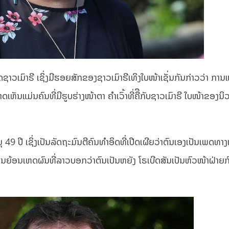
ວເມົາຣີ ເຊິ່ງມີຮອຍສັກຂອງຊາວເມົາຣີເທິງໃບໜ້າເຊັ່ນກັນກ່າວວ່າ ການແຕ
ດເຫັນແມ່ນຄົນທີ່ມີຮູບຮ່າງໜ້າຕາ ຄຳເວົ້າທີ່ຄືືກັບຊາວເມົາຣີ ໃບໜ້າຂອງນ
49 ປີ ເຊິ່ງເປັນລັດຖະມົນຕີຄົນທຳອິດທີ່ເປີດເຜີຍວ່າຕົນເອງເປັນເພດທາງເ
ແມ່ນຍ້ອນເຫດຜົນທີ່ລາວບອກວ່າຕົນເປັນຫຍັງ ໂຣເບີດສັນເປັນຫົວໜ້າຝ່າຍ