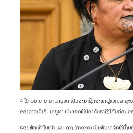
4 ປີກ່ອນ ນານາຍາ ມາຮູທາ ເປັນສະມາຊິກສະພາຜູ່ແທນລາຊະ
ຂອງຊາວເມົາຣີ. ມາຮູທາ ເປັນຍາດພີ່ນ້ອງກັບຣາຊີນີຄົນກ່ອນຂອ
ຮອຍສັກເທິງໃບໜ້າ ແລະ ຄາງ (moko) ເປັນສັນຍາລັກທີ່ບົ່ງ