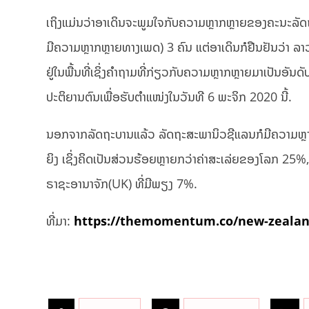
ເຖິງແມ່ນວ່າອາເດິນຈະພູມໃຈກັບຄວາມຫຼາກຫຼາຍຂອງຄະນະລັດຖະມົນຕ
ມີຄວາມຫຼາກຫຼາຍທາງເພດ) 3 ຄົນ ແຕ່ອາເດິນກໍຢືນຢັນວ່າ ລາວ
ຢູ່ໃນພື້ນທີ່ເຊິ່ງຄຳຖາມທີ່ກ່ຽວກັບຄວາມຫຼາກຫຼາຍມາເປັນອັນດັບ
ປະຕິຍານຕົນເພື່ອຮັບຕຳແໜ່ງໃນວັນທີ 6 ພະຈິກ 2020 ນີ້.
ນອກຈາກລັດຖະບານແລ້ວ ລັດຖະສະພານິວຊີແລນກໍມີຄວາມຫຼາກຫຼ
ຍິງ ເຊິ່ງຄິດເປັນສ່ວນຮ້ອຍຫຼາຍກວ່າຄ່າສະເລ່ຍຂອງໂລກ 25%,
ຣາຊະອານາຈັກ(UK) ທີ່ມີພຽງ 7%.
ທີ່ມາ:
https://themomentum.co/new-zealand