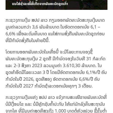
ກະຊວງການເງິນ ສປປ ລາວ ກຽມອອກພັດທະບັດສະກຸນເງິນບາດ
ມູນຄ່າລວມກວ່າ 3,6 ພັນລ້ານບາດ ໃນອັດຕາດອກເບ້ຍ 6,1 –
6,6% ເພື່ອລະດົມທຶນບາດ ແນໃສ່ການສົ່ງຄືນພັນທະບັດຊຸດກ່ອນ
ທີ່ມີກຳນົດສົ່ງຄືນໃນທ້າຍປີນີ້.
ໂດຍການອອກພັນທະບັດໃນເທື່ອນີ້ ຈະມີໄລຍະການຈອງຊື້
ພັນທະບັດສະກຸນເງິນ 2 ຊຸດຄື ມີກຳນົດຈອງໃນວັນທີ 31 ກໍລະກົດ
ແລະ 2-3 ສິງຫາ 2023 ລວມມູນຄ່າ 3.610,30 ລ້ານບາດ. ໃນ
ຊຸດທຳອິດມີໄລຍະເວລາ 3 ປີ ໂດຍມີອັດຕາດອກເບ້ຍ 6,1%/ປີ ຄົບ
ກຳນົດໃນປີ 2026, ຊຸດທີສອງ ອັດຕາດອກເບ້ຍ 6,6%/ປີ ຄົບ
ກຳນົດໃນປີ 2027 ກຳນົດຊຳລະດອກເບ້ຍທຸກໆ 3 ເດືອນ.
ກະຊວງການເງິນແຫ່ງ ສປປ ລາວ ແຈ້ງການສະເໜີຂາຍພັນທະບັດທີ່
ບໍ່ມີເງື່ອນໄຂ ແລະ ບໍ່ມີຫຼັກຊັບຄໍ້າປະກັນ ໃຫ້ແກ່ນັກລົງທຶນສະຖາບັນ
ຈາກໄທ ທີ່ມີມູນຄ່າສຸດທິສູງເຖິງ 1.000 ບາດຕໍ່ຫົວໜ່ວຍ ຊື້ຂັ້ນຕໍ່າ