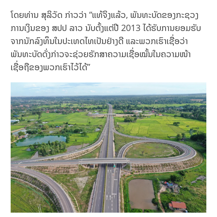
ໂດຍທ່ານ ສຸລິວັດ ກ່າວວ່າ “ແທ້ຈິງແລ້ວ, ພັນທະບັດຂອງກະຊວງ
ການເງິນຂອງ ສປປ ລາວ ນັບຕັ້ງແຕ່ປີ 2013 ໄດ້ຮັບການຍອມຮັບ
ຈາກນັກລົງທຶນໃນປະເທດໄທເປັນຢ່າງດີ ແລະພວກເຮົາເຊື່ອວ່າ
ພັນທະບັດດັ່ງກ່າວຈະຊ່ວຍຮັກສາຄວາມເຊື່ອໝັ້ນໃນຄວາມໜ້າ
ເຊື່ອຖືຂອງພວກເຮົາໄວ້ໄດ້”