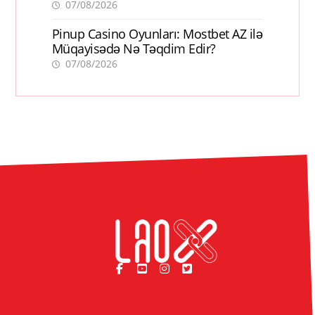
07/08/2026
Pinup Casino Oyunları: Mostbet AZ ilə
Müqayisədə Nə Təqdim Edir?
07/08/2026