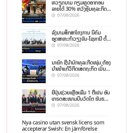
ຫວຽດນາມ ກຽມຫຼຸດອາກອນ
ລາຍໄດ້ 30% ຫວັງອູ້ມທຸລະກິດ
ຂະໜາດນ້ອຍ ແລະ ຈຸນລະ
07/08/2026
ວິສາຫະກິດ
ລົງນາມສຶກສາໂຄງການ ນິຄົມ
ອຸດສາຫະກຳວຽງຈັນ-ໄຊທານີ ຕັ້ງ
ເປົ້າດຶງທຶນ 150 ລ້ານໂດລາ, ສ້າງ
07/08/2026
ວຽກ 5.000 ຕຳແໜ່ງ
ນາຍົກ ຊີ້ນຳນັກທຸລະກິດໜຸ່ມ ຕ້ອງ
ນຳໜ້າແກ້ວິກິດເສດຖະກິດ ເນັ້ນດຶງ
ທຶນສາກົນ, ຫັນສູ່ດິຈິຕອນ
07/08/2026
ຍີ່ປຸ່ນຊ່ວຍເຫຼືອເພີ່ມ 1 ຕື້ເຢນ ອັບ
ເກຣດສະໜາມບິນວັດໄຕ ຮັບຮອງ
ການເຕີບໂຕ
07/08/2026
Nya casino utan svensk licens som
accepterar Swish: En jämförelse