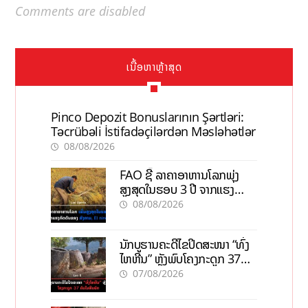
Comments are disabled
ເນື້ອຫາຫຼ້າສຸດ
Pinco Depozit Bonuslarının Şərtləri:
Təcrübəli İstifadəçilərdən Məsləhətlər
08/08/2026
FAO ຊີ້ ລາຄາອາຫານໂລກພຸ່ງ
ສູງສຸດໃນຮອບ 3 ປີ ຈາກແຮງ
ກົດດັນຂອງສົງຄາມ, El nino
08/08/2026
ນັກບູຮານຄະດີໄຂປິດສະໜາ “ທົ່ງ
ໄຫຫີນ” ຫຼັງພົບໂຄງກະດູກ 37
ຄົນໃນຫີນຍັກ
07/08/2026