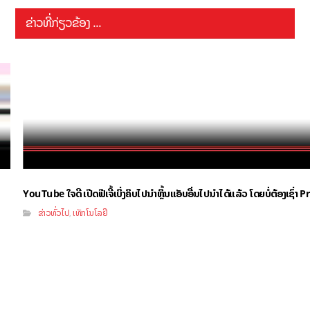
ຂ່າວທີ່ກ່ຽວຂ້ອງ ...
YouTube ໃຈດີ ເປີດຟີເຈີ້ເບິ່ງຄິບໄປນຳຫຼິ້ນແອັບອື່ນໄປນຳໄດ້ແລ້ວ ໂດຍບໍ່ຕ້ອງເຊົ່
ຂ່າວທົ່ວໄປ
ເທັກໂນໂລຢີ
,