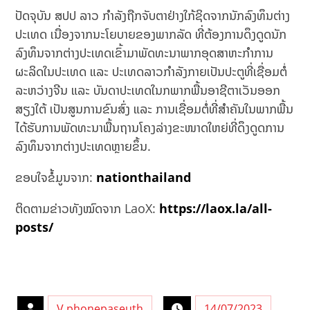
ປັດຈຸບັນ ສປປ ລາວ ກຳລັງຖືກຈັບຕາຢ່າງໃກ້ຊິດຈາກນັກລົງທຶນຕ່າງ
ປະເທດ ເນື່ອງຈາກນະໂຍບາຍຂອງພາກລັດ ທີ່ຕ້ອງການດຶງດູດນັກ
ລົງທຶນຈາກຕ່າງປະເທດເຂົ້າມາພັດທະນາພາກອຸດສາຫະກຳການ
ຜະລິດໃນປະເທດ ແລະ ປະເທດລາວກຳລັງກາຍເປັນປະຕູທີ່ເຊື່ອມຕໍ່
ລະຫວ່າງຈີນ ແລະ ບັນດາປະເທດໃນກພາກພື້ນອາຊີຕາເວັນອອກ
ສຽງໃຕ້ ​ເປັນ​ສູນ​ການ​ຂົນ​ສົ່ງ​ ແລະ ​ການ​ເຊື່ອມ​ຕໍ່​ທີ່​ສຳຄັນ​ໃນ​ພາກ​ພື້ນ​
ໄດ້​ຮັບ​ການ​ພັດທະນາ​ພື້ນຖານ​ໂຄງ​ລ່າງ​ຂະໜາດ​ໃຫຍ່​ທີ່​ດຶງ​ດູດ​ການ​
ລົງທຶນ​ຈາກ​ຕ່າງປະ​ເທດ​ຫຼາຍ​ຂຶ້ນ.
ຂອບໃຈຂໍ້ມູນຈາກ:
nationthailand
ຕິດຕາມຂ່າວທັງໝົດຈາກ LaoX:
https://laox.la/all-
posts/
V.phonepaseuth
14/07/2023