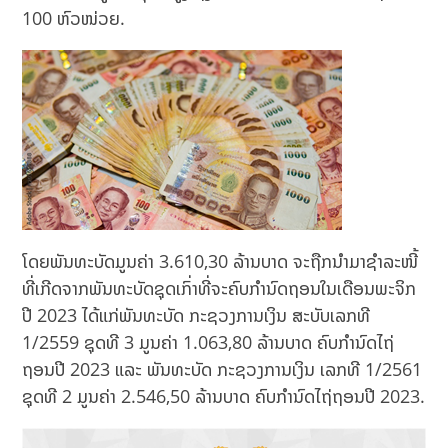
100 ຫົວໜ່ວຍ.
ໂດຍພັນທະບັດມູນຄ່າ 3.610,30 ລ້ານບາດ ຈະຖືກນຳມາຊຳລະໜີ້
ທີ່ເກີດຈາກພັນທະບັດຊຸດເກົ່າທີ່ຈະຄົບກຳນົດຖອນໃນເດືອນພະຈິກ
ປີ 2023 ໄດ້ແກ່ພັນທະບັດ ກະຊວງການເງິນ ສະບັບເລກທີ
1/2559 ຊຸດທີ 3 ມູນຄ່າ 1.063,80 ລ້ານບາດ ຄົບກຳນົດໄຖ່
ຖອນປີ 2023 ແລະ ພັນທະບັດ ກະຊວງການເງິນ ເລກທີ 1/2561
ຊຸດທີ 2 ມູນຄ່າ 2.546,50 ລ້ານບາດ ຄົບກຳນົດໄຖ່ຖອນປີ 2023.