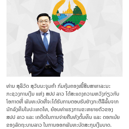
ທ່ານ ສຸລິວັດ ສຸວັນນະຈູມຄຳ ກົມຄຸ້ມຄອງໜີ້ສິນສາທາລະນະ
ກະຊວງການເງິນ ແຫ່ງ ສປປ ລາວ ໄດ້ສະແດງຄວາມຫວັງກ່ຽວກັບ
ໂອກາດທີ່ ພັນທະບັດທີ່ຈະໄດ້ຮັບການຕອບຮັບຢ່າງກະຕືລືລົ້ນຈາກ
ນັກລົງທຶນໃນປະເທດໄທ, ຍ້ອນທ່າແຮງການຂະຫຍາຍຕົວຂອງ
ສປປ ລາວ ແລະ ເຄດິດໃນການຈ່າຍຄືນທັງຕົ້ນທຶນ ແລະ ດອກເບ້ຍ
ຂອງລັດຖະບານລາວ ໃນການອອກພັນທະບັດສະກຸນເງິນບາດ.