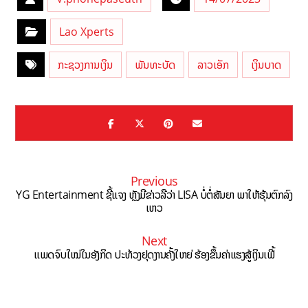
Lao Xperts
ກະຊວງການເງິນ
ພັນທະບັດ
ລາວເອັກ
ເງິນບາດ
Previous
YG Entertainment ຊີ້ແຈງ ຫຼັງມີຂ່າວລືວ່າ LISA ບໍ່ຕໍ່ສັນຍາ ພາໃຫ້ຮຸ້ນຕົກລົງ
ເຫວ
Next
ແພດຈົບໃໝ່ໃນອັງກິດ ປະທ້ວງຢຸດງານຄັ້ງໃຫຍ່ ຮ້ອງຂຶ້ນຄ່າແຮງສູ້ເງິນເຟີ້