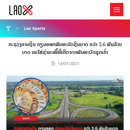
Lao Xperts
ກະຊວງການເງິນ ກຽມອອກພັນທະບັດເງິນບາດ ກວ່າ 3,6 ພັນລ້ານ
ບາດ ແນໃສ່ຊຳລະໜີ້ທີ່ເກີດຈາກພັນທະບັດຊຸດເກົ່າ
14/07/2023