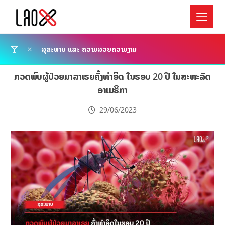
ສຸຂະພາບ ແລະ ຄວາມສວຍຄວາມງາມ
ກວດພົບຜູ້ປ່ວຍມາລາເຣຍຄັ້ງທຳອິດ ໃນຮອບ 20 ປີ ໃນສະຫະລັດ
ອາເມຣິກາ
29/06/2023