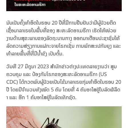
ນັບເປັນຄັ້ງທຳອິດໃນຮອບ 20 ປີທີ່ມີການຢືນຢັນວ່າມີຜູ້ປ່ວຍຕິດ
ເຊື້ອມາລາເຣຍໃນພື້ນທີ່ຂອງ ສະຫະລັດອາເມຣິກາ ເຮັດໃຫ້ໜ່ວຍ
ງານດ້ານສຸຂະພາບຂອງລັດຖະບານກາງ ອອກມາເຕືອນປະຊາຊົນໃຫ້
ລົດຄວາມສ່ຽງການແຜ່ກະຈາຍໂຣກເຊັ່ນ ການພົກສະເປກັນຍຸງ ແລະ
ທຳລາຍພື້ນທີ່ທີ່ມີນ້ຳຂັງ ເປັນຕົ້ນ.
ວັນທີ 27 ມິຖຸນາ 2023 ສຳນັກຂ່າວຕ່າງປະເທດລາຍງານວ່າ ສູນ
ຄວບຄຸມ ແລະ ປ້ອງກັນໂຣກຂອງສະຫະລັດອາເມຣິກາ (US
CDC) ໄດ້ກວດພົບຜູ້ປ່ວຍເປັນໄຂ້ມາລາເຣຍກຸ່ມທຳອິດໃນຮອບ 20
ປີ ໂດຍມີຈຳນວນທັງໝົດ 5 ຄົນ ໂດຍທີ່ 4 ຄົນອາໄສຢູ່ໃນລັດຟໍລິດ
າ ແລະ ອີກ 1 ຄົນອາໄສຢູ່ໃນລັດເທັກຊັດ.