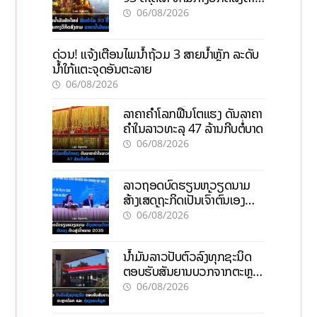
ລາຄານໍ້າມັນແພງ
06/08/2026
ດ່ວນ! ແຈ້ງເຕືອນໄພນໍ້າຖ້ວມ 3 ສາຍນໍ້າຫຼັກ ລະດັບ
ນໍ້າໃກ້ແຕະຈຸດອັນຕະລາຍ
06/08/2026
ລາຄາຄຳໂລກຟື້ນໂຕແຮງ ດັນລາຄາ
ຄຳໃນລາວທະລຸ 47 ລ້ານກີບຕໍ່ບາດ
06/08/2026
ລາວຖອດບົດຮຽນຫວຽດນາມ
ສ້າງເສດຖະກິດເປັນເຈົ້າຕົນເອງ
ກ້າວສູ່ເປົ້າໝາຍ 2035
06/08/2026
ນໍ້າມັນລາວປັບຕົວລົງທຸກຊະນິດ
ຕອບຮັບສັນຍານບວກຈາກຕະຫຼາດ
ໂລກ ແລະ ຊ່ອງແຄບຮໍມູສ
06/08/2026