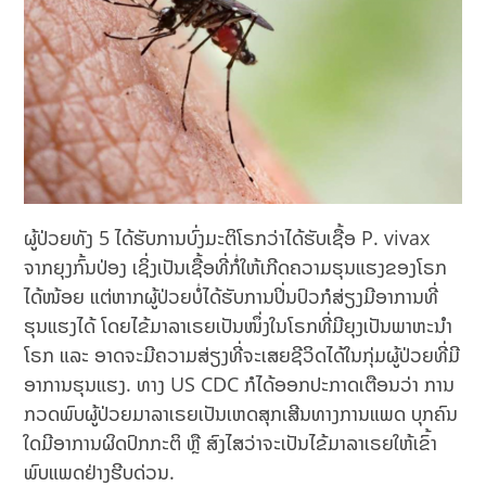
ຜູ້ປ່ວຍທັງ 5 ໄດ້ຮັບການບົ່ງມະຕິໂຣກວ່າໄດ້ຮັບເຊື້ອ P. vivax
ຈາກຍຸງກົ້ນປ່ອງ ເຊິ່ງເປັນເຊື້ອທີ່ກໍ່ໃຫ້ເກີດຄວາມຮຸນແຮງຂອງໂຣກ
ໄດ້ໜ້ອຍ ແຕ່ຫາກຜູ້ປ່ວຍບໍ່ໄດ້ຮັບການປິ່ນປົວກໍສ່ຽງມີອາການທີ່
ຮຸນແຮງໄດ້ ໂດຍໄຂ້ມາລາເຣຍເປັນໜຶ່ງໃນໂຣກທີ່ມີຍຸງເປັນພາຫະນຳ
ໂຣກ ແລະ ອາດຈະມີຄວາມສ່ຽງທີ່ຈະເສຍຊີວິດໄດ້ໃນກຸ່ມຜູ້ປ່ວຍທີ່ມີ
ອາການຮຸນແຮງ. ທາງ US CDC ກໍໄດ້ອອກປະກາດເຕືອນວ່າ ການ
ກວດພົບຜູ້ປ່ວຍມາລາເຣຍເປັນເຫດສຸກເສີນທາງການແພດ ບຸກຄົນ
ໃດມີອາການຜິດປົກກະຕິ ຫຼື ສົງໄສວ່າຈະເປັນໄຂ້ມາລາເຣຍໃຫ້ເຂົ້າ
ພົບແພດຢ່າງຮີບດ່ວນ.