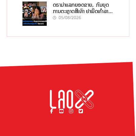
ດຣາມ່າແລກຍອດຂາຍ, ກົນຍຸດ
ການຕະຫຼາດສີເທົາ ຢາພິດທຳລາຍ
ທຸລະກິດ ໄລຍະຍາວ
05/08/2026