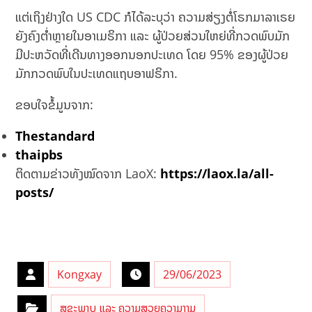
ແຕ່ເຖິງຢ່າງໃດ US CDC ກໍໄດ້ລະບຸວ່າ ຄວາມສ່ຽງຕໍ່ໂຣກມາລາເຣຍ
ຍັງຄົງຕ່ຳຫຼາຍໃນອາເມຣິກາ ແລະ ຜູ້ປ່ວຍສ່ວນໃຫຍ່ທີ່ກວດພົບມັກ
ມີປະຫວັດທີ່ເດີນທາງອອກນອກປະເທດ ໂດຍ 95% ຂອງຜູ້ປ່ວຍ
ມັກກວດພົບໃນປະເທດແຖບອາຟຣິກາ.
ຂອບໃຈຂໍ້ມູນຈາກ:
Thestandard
thaipbs
ຕິດຕາມຂ່າວທັງໝົດຈາກ LaoX:
https://laox.la/all-
posts/
Kongxay
29/06/2023
ສຸຂະພາບ ແລະ ຄວາມສວຍຄວາມງາມ