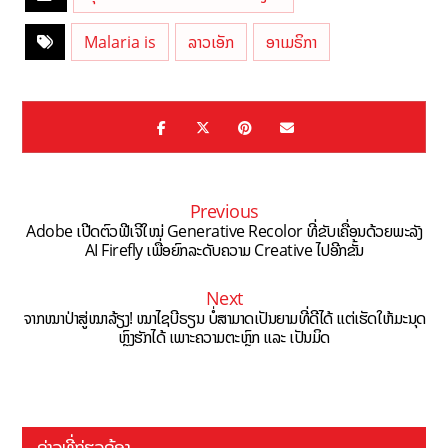
Malaria is
ລາວເອັກ
ອາເມຣິກາ
Previous
Adobe ເປີດຕົວຟີເຈີໃໝ່ Generative Recolor ທີ່ຂັບເຄື່ອນດ້ວຍພະລັງ
AI Firefly ເພື່ອຍົກລະດັບຄວາມ Creative ໄປອີກຂັ້ນ
Next
ຈາກໝາປ່າສູ່ໝາລ້ຽງ! ໝາໄຊບີຣຽນ ບໍ່ສາມາດເປັນຍາມທີ່ດີໄດ້ ແຕ່ເຮັດໃຫ້ມະນຸດ
ຫຼົງຮັກໄດ້ ເພາະຄວາມຕະຫຼົກ ແລະ ເປັນມິດ
ຂ່າວທີ່ກ່ຽວຂ້ອງ ...