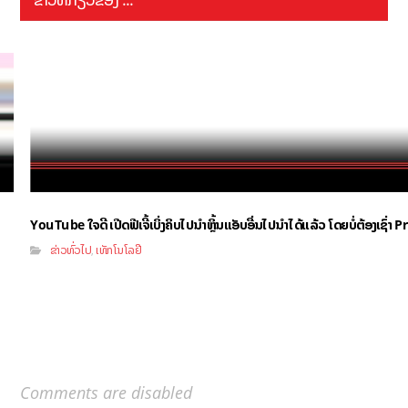
YouTube ໃຈດີ ເປີດຟີເຈີ້ເບິ່ງຄິບໄປນຳຫຼິ້ນແອັບອື່ນໄປນຳໄດ້ແລ້ວ ໂດຍບໍ່ຕ້ອງເຊົ່
ຂ່າວທົ່ວໄປ
ເທັກໂນໂລຢີ
,
Comments are disabled