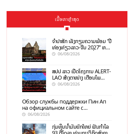
ເນື້ອຫາຫຼ້າສຸດ
ຈຳປາສັກ ເລັ່ງກຽມຄວາມພ້ອມ “ປີ
ທ່ອງທ່ຽວລາວ-ຈີນ 2027” ຫວັງ
ກະຕຸ້ນເສດຖະກິດທ້ອງຖິ່ນ
06/08/2026
ສປປ ລາວ ເປີດໂຄງການ ALERT-
LAO ສ້າງຕາໜ່າງ ເຕືອນໄພ
ພະຍາດລະບາດທົ່ວປະເທດ
06/08/2026
Обзор службы поддержки Пин Ап
на официальном сайте с
актуальной информацией
06/08/2026
ກຸ່ມທຶນນ້ຳມັນຍັກໃຫຍ່ ຟັນກຳໄລ
93 ຕື້ໂດລາ ທ່າມກາງວິກິດສົງຄາມ