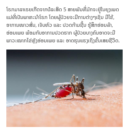
ໂຣກມາລາເຣຍເກີດຈາກປໍລະສິດ 5 ສາຍພັນທີ່ມັກຈະຢູ່ໃນຍຸງເພດ
ແມ່ທີ່ເປັນພາຫະນຳໂຣກ ໂດຍຜູ້ປ່ວຍຈະມີການຕ່າງໆເຊັ່ນ ມີໄຂ້,
ອາການໜາວສັ່ນ, ເຈັບຫົວ ແລະ ປວດກ້າມຊີ້ນ ຮູ້ສຶກອ່ອນລ້າ,
ອ່ອນເພຍ ພ້ອມກັບອາການປວດຮາກ ຜູ້ປ່ວຍບາງຄົນອາດຈະມີ
ພາວະໝາກໄຂ່ຫຼັງອ່ອນເພຍ ແລະ ອາດຮຸນແຮງເຖິງຂັ້ນເສຍຊີວິດ.