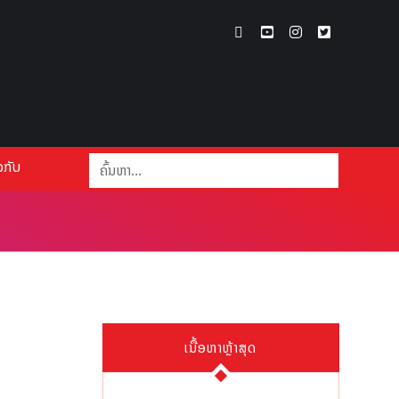
ວກັບ
ເນື້ອຫາຫຼ້າສຸດ