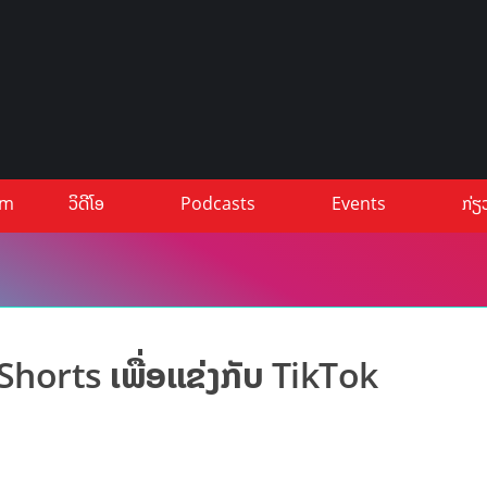
um
ວິດີໂອ
Podcasts
Events
ກ່ຽ
horts ເພື່ອແຂ່ງກັບ TikTok