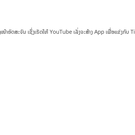
າງໜ້າອັດສະຈັນ ເຊິ່ງເຮັດໃຫ້ YouTube ເລັ່ງຈະສ້າງ App ເພື່ອແຂ່ງກັບ 
ະໜາດສັ້ນທີ່ເອີ້ນວ່າ: Shorts
ອນມັງກອນ 2020 ວ່າ App Tik Tok ມີການເຕີບໂຕຂຶ້ນ 125% ໃນຊ່ວງ 2 ປີ
ormation ກໍໄດ້ລາຍງານວ່າມີການດາວໂຫລດໃນເທື່ອທຳອິດເກືອບ 845 ລ້
່ຜ່ານມານີ້ ເຊິ່ງຄິດເປັນຈຳນວນເພີ່ມຂຶ້ນ 15% ເມື່ອທຽບກັບເມື່ອເດື
ງ App ເພື່ອແບ່ງສ່ວນໃນຕະຫຼາດຈາກ Tik Tok.