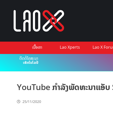
ເນື້ອຫາ
Lao Xperts
Lao X For
ຕິດຕໍ່ໂຄສະນາ
ເທັກໂນໂລຢີ
YouTube ກຳລັງພັດທະນາແອັບ S
25/11/2020