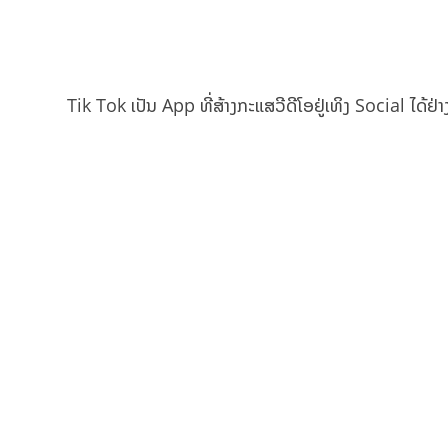
Tik Tok ເປັນ App ທີ່ສ້າງກະແສວີດີໂອຢູ່ເທິງ Social ໄດ້ຢ່
ໂດຍກົງ ໂດຍເປັນ App ສຳຫຼັບໃຫ້ຜູ້ໃຊ້ສ້າງ Content ວີດີໂອຂ
ຫາກເບິ່ງໃນດ້ານສະຖິຕິນັ້ນ App Annie ໄດ້ລາຍງານເມື່ອເດື
ໂດຍມີຜູ້ໃຊ້ຈຳນວນຫຼາຍຮ້ອຍລ້ານ User ແລະ ທາງ The Inf
ຈາກ Store ຂອງທັງ Apple ແລະ Google ໃນຊ່ວງ 12 ເດືອນທີ
ມັງກອນ 2019.
ນັ້ນເປັນໜຶ່ງໃນປັດໄຈສຳຄັນທີ່ YouTube ຕ້ອງການທີ່ຈະສ້າ