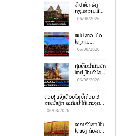
ຈຳປາສັກ ເລັ່ງ
ກຽມຄວາມພ້ອມ
“ປີທ່ອງທ່ຽວ
06/08/2026
ລາວ-ຈີນ 2027”
ຫວັງກະຕຸ້ນ
ສປປ ລາວ ເປີດ
ເສດຖະກິດ
ໂຄງການ
ທ້ອງຖິ່ນ
ALERT-LAO
06/08/2026
ສ້າງຕາໜ່າງ
ເຕືອນໄພພະຍາດ
ກຸ່ມທຶນນ້ຳມັນຍັກ
ລະບາດທົ່ວ
ໃຫຍ່ ຟັນກຳໄລ
ປະເທດ
93 ຕື້ໂດລາ
06/08/2026
ທ່າມກາງວິກິດ
ສົງຄາມ ລາຄາ
ດ່ວນ! ແຈ້ງເຕືອນໄພນໍ້າຖ້ວມ 3
ນໍ້າມັນແພງ
ສາຍນໍ້າຫຼັກ ລະດັບນໍ້າໃກ້ແຕະຈຸດ
ອັນຕະລາຍ
06/08/2026
ລາຄາຄຳໂລກຟື້ນ
ໂຕແຮງ ດັນລາຄາ