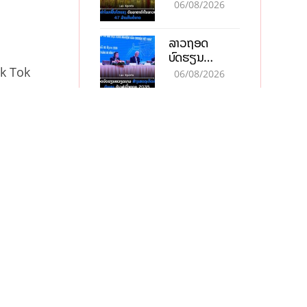
ຄຳໃນລາວທະລຸ
06/08/2026
47 ລ້ານກີບຕໍ່
ບາດ
ລາວຖອດ
ບົດຮຽນ
ຫວຽດນາມ ສ້າງ
Tik Tok
06/08/2026
ເສດຖະກິດເປັນ
ເຈົ້າຕົນເອງ ກ້າວສູ່
ນໍ້າມັນລາວປັບຕົວ
ເປົ້າໝາຍ 2035
ລົງທຸກຊະນິດ
ຫຼັງນີ້
ຕອບຮັບສັນຍານ
06/08/2026
ບວກຈາກຕະຫຼາດ
ານຄັ້ງ
ໂລກ ແລະ ຊ່ອງ
ດຣາມ່າແລກຍອດ
ອນ
ແຄບຮໍມູສ
ຂາຍ, ກົນຍຸດ
ການຕະຫຼາດສີ
05/08/2026
ເທົາ ຢາພິດ
ທຳລາຍທຸລະກິດ
ລາຄານ້ຳມັນໂລກ
ໄລຍະຍາວ
ຫຼຸດລົງຕໍ່ເນື່ອງ
ຮັບສັນຍານບວກ
05/08/2026
ຊ່ອງແຄບຮໍມຸສ