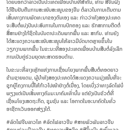
ໂດຍບອກວ່າລາວເປັນປະເທດເພື່ອນບ້ານທີ່ສຳຄັນ, ທ່ານ ສີຈິ້ນຜິງ
ໄດ້ຢືນຢັນຄືນການສະໜັບສະໜູນຂອງຈີນ ຕໍ່ລາວໃນການເດີນຕາມ
ເສັ້ນທາງການພັດທະນາຂອງຕົນເອງ ແລະ ກ່າວວ່າທັງສອງປະເທດ
ຈະສືບຕໍ່ແບ່ງປັນປະສົບການໃນການປົກຄອງ ແລະ ຮັກສາການຕິດຕໍ່
ສື່ສານຢ່າງໃກ້ຊິດໃນບັນດາປະເດັນພາກພື້ນ ແລະ ສາກົນ. ທ່ານຍັງ
ໄດ້ສະແດງຄວາມສະໜັບສະໜູນໃຫ້ລາວມີບົດບາດຫຼາຍຂຶ້ນໃນ
ວຽກງານພາກພື້ນ ໃນຂະນະທີ່ສອງປະເທດເພື່ອນບ້ານສືບຕໍ່ລົງເລິກ
ການເປັນຄູ່ຮ່ວມຍຸດທະສາດຮອບດ້ານ.
ໃນຂະນະທີ່ລາງເຫຼັກແຫ່ງການເຊື່ອມໂຍງພາກພື້ນສືບຕໍ່ທອດຍາວ
ຂ້າມຊາຍແດນ, ຜູ້ນຳທັງສອງປະເທດໄດ້ສະແດງຄວາມມຸ່ງໝັ້ນທີ່ຈະ
ຊຸກຍູ້ໂຄງການນີ້ໃຫ້ກ້າວໄປໜ້າຢ່າງຕໍ່ເນື່ອງ, ໂດຍເບິ່ງວ່າທາງລົດໄຟບໍ່
ພຽງແຕ່ເປັນເສັ້ນທາງຄົມມະນາຄົມເທົ່ານັ້ນ ແຕ່ຍັງເປັນຂົວຕໍ່ທີ່
ເຊື່ອມໂຍງເສດຖະກິດ, ຊຸມຊົນ ແລະ ໂອກາດໃນອະນາຄົດໃນທົ່ວ
ອາຊີຕາເວັນອອກສ່ຽງໃຕ້.
#ລົດໄຟຈີນລາວໄທ #ລົດໄຟລາວຈີນ #ສາຍພົວພັນລາວຈີນ
#ການຮ່ວມມືລາວຈີນ #ທອງລຸນສີສຸລິດ #ສີຈິ້ນຜິງ #ໜຶ່ງແລວ