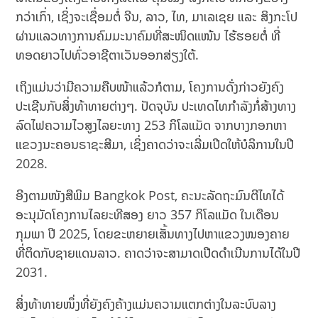
ກວ່າເກົ່າ, ເຊິ່ງຈະເຊື່ອມຕໍ່ ຈີນ, ລາວ, ໄທ, ມາເລເຊຍ ແລະ ສິງກະໂປ
ຜ່ານແລວທາງການຄົມມະນາຄົມທີ່ສະໜິດແໜ້ນ ໄຮ້ຮອຍຕໍ່ ທີ່
ທອດຍາວໄປທົ່ວອາຊີຕາເວັນອອກສ່ຽງໃຕ້.
ເຖິງແມ່ນວ່າມີຄວາມຄືບໜ້າແລ້ວກໍຕາມ, ໂຄງການດັ່ງກ່າວຍັງຄົງ
ປະເຊີນກັບສິ່ງທ້າທາຍຕ່າງໆ. ປັດຈຸບັນ ປະເທດໄທກຳລັງກໍ່ສ້າງທາງ
ລົດໄຟຄວາມໄວສູງໄລຍະທາງ 253 ກິໂລແມັດ ຈາກບາງກອກຫາ
ແຂວງນະຄອນຣາຊະສີມາ, ເຊິ່ງຄາດວ່າຈະເລີ່ມເປີດໃຫ້ບໍລິການໃນປີ
2028.
ອີງຕາມໜັງສືພິມ Bangkok Post, ຄະນະລັດຖະມົນຕີໄທໄດ້
ອະນຸມັດໂຄງການໄລຍະທີສອງ ຍາວ 357 ກິໂລແມັດ ໃນເດືອນ
ກຸມພາ ປີ 2025, ໂດຍຂະຫຍາຍເສັ້ນທາງໄປຫາແຂວງໜອງຄາຍ
ທີ່ຕິດກັບຊາຍແດນລາວ. ຄາດວ່າຈະສາມາດເປີດດຳເນີນການໄດ້ໃນປີ
2031.
ສິ່ງທ້າທາຍໜຶ່ງທີ່ຍັງຄົງຄ້າງແມ່ນຄວາມແຕກຕ່າງໃນລະບົບລາງ