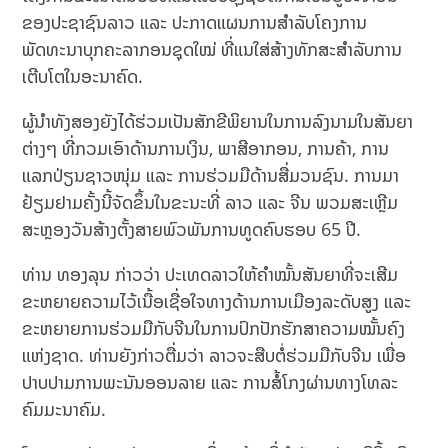
ຂອງປະຊາຊົນລາວ ແລະ ປະກາດແຜນການສຳລັບໂຄງການ
ພັດທະນາບຸກຄະລາກອນຊຸດໃໝ່ ທີ່ແນໃສ່ສ້າງທັກສະສຳລັບການ
ເຕີບໂຕໃນອະນາຄົດ.
ຜູ້ນຳທັງສອງຍັງໄດ້ຮ່ວມເປັນສັກຂີພິຍານໃນການລົງນາມໃນສັນຍາ
ຕ່າງໆ ທີ່ກວມເອົາດ້ານການເງິນ, ພາສີອາກອນ, ການຄ້າ, ການ
ແລກປ່ຽນຊາວໜຸ່ມ ແລະ ການຮ່ວມມືດ້ານສື່ມວນຊົນ. ການມາ
ຢ້ຽມຢາມຄັ້ງນີ້ຈັດຂຶ້ນໃນຂະນະທີ່ ລາວ ແລະ ຈີນ ພວມສະເຫຼີມ
ສະຫຼອງວັນສ້າງຕັ້ງສາຍພົວພັນການທູດຄົບຮອບ 65 ປີ.
ທ່ານ ທອງລຸນ ກ່າວວ່າ ປະເທດລາວໃຫ້ຄຳໝັ້ນສັນຍາທີ່ຈະເສີມ
ຂະຫຍາຍຄວາມໄວ້ເນື້ອເຊື່ອໃຈທາງດ້ານການເມືອງລະດັບສູງ ແລະ
ຂະຫຍາຍການຮ່ວມມືກັບຈີນໃນການປົກປັກຮັກສາຄວາມໝັ້ນຄົງ
ແຫ່ງຊາດ. ທ່ານຍັງກ່າວຕື່ມວ່າ ລາວຈະສືບຕໍ່ຮ່ວມມືກັບຈີນ ເພື່ອ
ປາບປາມການພະນັນອອນລາຍ ແລະ ການສໍ້ໂກງຜ່ານທາງໂທລະ
ຄົມມະນາຄົມ.