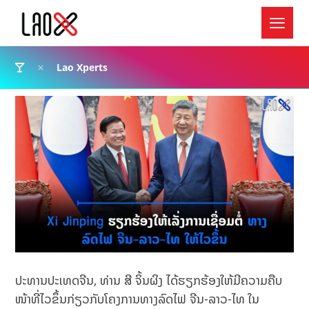
Lao Xperts
ປະທານປະເທດຈີນ, ທ່ານ ສີ ຈິ້ນຜິງ ໄດ້ຮຽກຮ້ອງໃຫ້ມີຄວາມຄືບ
ໜ້າທີ່ໄວຂຶ້ນກ່ຽວກັບໂຄງການທາງລົດໄຟ ຈີນ-ລາວ-ໄທ ໃນ