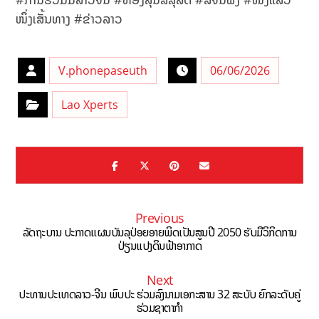
ໜຶ່ງເສັ້ນທາງ #ຂ່າວລາວ
V.phonepaseuth
06/06/2026
Lao Xperts
Previous
ລັດຖະບານ ປະກາດແຜນບັນລຸປ່ອຍອາຍພິດເປັນສູນປີ 2050 ຮັບມືວິກິດການ
ປ່ຽນແປງດິນຟ້າອາກາດ
Next
ປະທານປະເທດລາວ-ຈີນ ພົບປະ ຮ່ວມລົງນາມເອກະສານ 32 ສະບັບ ຍົກລະດັບຄູ່
ຮ່ວມຊາຕາກຳ