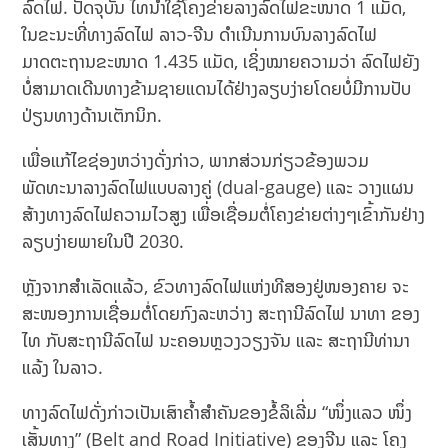
ລົດໄຟ. ປັດຈຸບັນ ໄທນຳໃຊ້ໂຄງຂ່າຍລາງລົດໄຟຂະໜາດ 1 ແມັດ,
ໃນຂະນະທີ່ທາງລົດໄຟ ລາວ-ຈີນ ດຳເນີນການບົນລາງລົດໄຟ
ມາດຕະຖານຂະໜາດ 1.435 ແມັດ, ເຊິ່ງໝາຍຄວາມວ່າ ລົດໄຟຍັງ
ບໍ່ສາມາດເດີນທາງຂ້າມຊາຍແດນໄດ້ຢ່າງລຽບງ່າຍໂດຍບໍ່ມີການປັບ
ປ່ຽນທາງດ້ານເຕັກນິກ.
ເພື່ອແກ້ໄຂຊ່ອງຫວ່າງດັ່ງກ່າວ, ພາກສ່ວນກ່ຽວຂ້ອງພວມ
ພັດທະນາລາງລົດໄຟແບບລາງຄູ່ (dual-gauge) ແລະ ວາງແຜນ
ສ້າງທາງລົດໄຟຄວາມໄວສູງ ເພື່ອເຊື່ອມຕໍ່ໂຄງຂ່າຍຕ່າງໆເຂົ້າກັນຢ່າງ
ລຽບງ່າຍພາຍໃນປີ 2030.
ຫຼັງຈາກສຳເລັດແລ້ວ, ຂົວທາງລົດໄຟແຫ່ງທີສອງຢູ່ໜອງຄາຍ ຈະ
ສະໜອງການເຊື່ອມຕໍ່ໂດຍກົງລະຫວ່າງ ສະຖານີລົດໄຟ ນາທາ ຂອງ
ໄທ ກັບສະຖານີລົດໄຟ ນະຄອນຫຼວງວຽງຈັນ ແລະ ສະຖານີທ່ານາ
ແລ້ງ ໃນລາວ.
ທາງລົດໄຟດັ່ງກ່າວເປັນເສົາຄ້ຳສຳຄັນຂອງຂໍ້ລິເລີ່ມ “ໜຶ່ງແລວ ໜຶ່ງ
ເສັ້ນທາງ” (Belt and Road Initiative) ຂອງຈີນ ແລະ ໂຄງ