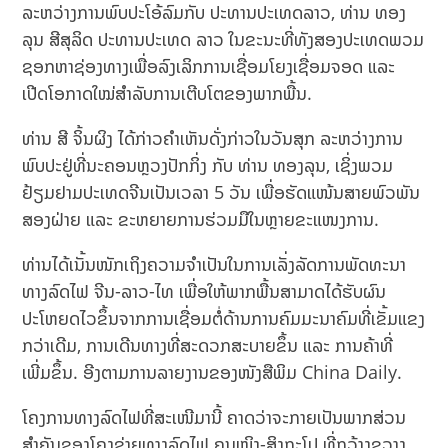
ລະຫວ່າງການພົບປະໂອ້ລົມກັບ ປະທານປະເທດລາວ, ທ່ານ ທອງ
ລຸນ ສີສຸລິດ ປະທານປະເທດ ລາວ ໃນຂະນະທີ່ທັງສອງປະເທດພວມ
ຊອກຫາຊ່ອງທາງເພື່ອລົງເລິກການເຊື່ອມໂຍງເຊື່ອມຈອດ ແລະ
ເປີດໂອກາດໃໝ່ສຳລັບການເຕີບໂຕຂອງພາກພື້ນ.
ທ່ານ ສີ ຈິ້ນຜິງ ໄດ້ກ່າວຄຳເຫັນດັ່ງກ່າວໃນວັນສຸກ ລະຫວ່າງການ
ພົບປະຢູ່ທີ່ນະຄອນຫຼວງປັກກິ່ງ ກັບ ທ່ານ ທອງລຸນ, ເຊິ່ງພວມ
ຢ້ຽມຢາມປະເທດຈີນເປັນເວລາ 5 ວັນ ເພື່ອຮັດແໜ້ນສາຍພົວພັນ
ສອງຝ່າຍ ແລະ ຂະຫຍາຍການຮ່ວມມືໃນຫຼາຍຂະແໜງການ.
ທ່ານໄດ້ເນັ້ນໜັກເຖິງຄວາມຈຳເປັນໃນການເລັ່ງລັດການພັດທະນາ
ທາງລົດໄຟ ຈີນ-ລາວ-ໄທ ເພື່ອໃຫ້ພາກພື້ນສາມາດໄດ້ຮັບຜົນ
ປະໂຫຍດໄວຂຶ້ນຈາກການເຊື່ອມຕໍ່ດ້ານການຄົມມະນາຄົມທີ່ເຂັ້ມແຂງ
ກວ່າເດີມ, ການເດີນທາງທີ່ສະດວກສະບາຍຂຶ້ນ ແລະ ການຄ້າທີ່
ເພີ່ມຂຶ້ນ. ອີງຕາມການລາຍງານຂອງໜັງສືພິມ China Daily.
ໂຄງການທາງລົດໄຟທີ່ສະເໜີມານີ້ ຄາດວ່າຈະກາຍເປັນພາກສ່ວນ
ສຳຄັນຂອງໂຄງຂ່າຍທາງລົດໄຟ ຄຸນໝິງ-ສິງກະໂປ ທີ່ກວ້າງຂວາງ