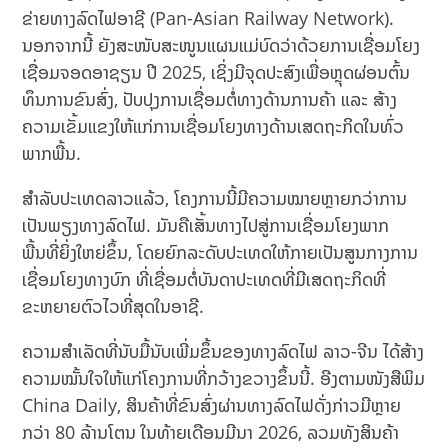
ຂ່າຍທາງລົດໄຟອາຊີ (Pan-Asian Railway Network).
ນອກຈາກນີ້ ຍັງສະໜັບສະໜູນແຜນແມ່ບົດວ່າດ້ວຍການເຊື່ອມໂຍງ
ເຊື່ອມຈອດອາຊຽນ ປີ 2025, ເຊິ່ງມີຈຸດປະສົງເພື່ອຫຼຸດຜ່ອນຕົ້ນ
ທຶນການຂົນສົ່ງ, ປັບປຸງການເຊື່ອມຕໍ່ທາງດ້ານການຄ້າ ແລະ ສ້າງ
ຄວາມເຂັ້ມແຂງໃຫ້ແກ່ການເຊື່ອມໂຍງທາງດ້ານເສດຖະກິດໃນທົ່ວ
ພາກພື້ນ.
ສຳລັບປະເທດລາວແລ້ວ, ໂຄງການນີ້ມີຄວາມໝາຍຫຼາຍກວ່າການ
ເປັນພຽງທາງລົດໄຟ. ມັນຄືເສັ້ນທາງໄປສູ່ການເຊື່ອມໂຍງພາກ
ພື້ນທີ່ຍິ່ງໃຫຍ່ຂຶ້ນ, ໂດຍຍົກລະດັບປະເທດໃຫ້ກາຍເປັນສູນກາງການ
ເຊື່ອມໂຍງທາງບົກ ທີ່ເຊື່ອມຕໍ່ບັນດາປະເທດທີ່ມີເສດຖະກິດທີ່
ຂະຫຍາຍຕົວໄວທີ່ສຸດໃນອາຊີ.
ຄວາມສຳເລັດທີ່ນັບມື້ນັບເພີ່ມຂຶ້ນຂອງທາງລົດໄຟ ລາວ-ຈີນ ໄດ້ສ້າງ
ຄວາມໝັ້ນໃຈໃຫ້ແກ່ໂຄງການທີ່ກວ້າງຂວາງຂຶ້ນນີ້. ອີງຕາມໜັງສືພິມ
China Daily, ສິນຄ້າທີ່ຂົນສົ່ງຜ່ານທາງລົດໄຟດັ່ງກ່າວມີຫຼາຍ
ກວ່າ 80 ລ້ານໂຕນ ໃນທ້າຍເດືອນມີນາ 2026, ລວມທັງສິນຄ້າ