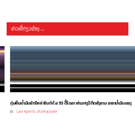
ຂ່າວທີ່ກ່ຽວຂ້ອງ ...
ກຸ່ມທຶນນ້ຳມັນຍັກໃຫຍ່ ຟັນກຳໄລ 93 ຕື້ໂດລາ ທ່າມກາງວິກິດສົງຄາມ ລາຄານໍ້າມັນແພງ
Lao Xperts
ຂ່າວຕ່າງປະເທດ
,