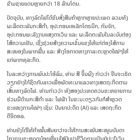
ຂ້າມຊາຍແດນຫຼາຍກວ່າ 18 ລ້ານໂຕນ.
ປັດຈຸບັນ, ທາງລົດໄຟໄດ້ຂົນສົ່ງສິນຄ້າຫຼາກຫຼາຍປະເພດ ລວມທັງ
ຜະລິດຕະພັນກະສິກຳ, ອຸປະກອນເອເລັກໂຕຣນິກ, ກົນຈັກ,
ອຸປະກອນພະລັງງານແສງຕາເວັນ ແລະ ຜະລິດຕະພັນໃນລະບົບຕ່ອງ
ໂສ້ຄວາມເຢັນ, ເຊິ່ງຊ່ວຍສ້າງຄວາມເຂັ້ມແຂງໃຫ້ແກ່ຕ່ອງໂສ້ການ
ສະໜອງໃນພາກພື້ນ ແລະ ສ້າງໂອກາດທາງກາລະຕະຫຼາດໃໝ່ໆໃຫ້
ແກ່ພາກທຸລະກິດ.
ໃນລະຫວ່າງການພົບປະໂອ້ລົມ, ທ່ານ ສີ ຈິ້ນຜິງ ກ່າວວ່າ ຈີນຈະເຮັດ
ວຽກຢ່າງໃກ້ຊິດກັບລາວເພື່ອພັດທະນາແລວທາງເສດຖະກິດຕາມ
ເສັ້ນທາງລົດໄຟ. ທ່ານກ່າວວ່າ ທັງສອງປະເທດຄວນຂະຫຍາຍການ
ຮ່ວມມືດ້ານກະສິກຳ ແລະ ໄຟຟ້າ ໃນຂະນະດຽວກັນກໍສຳຫຼວດ
ຂະແໜງການໃໝ່ໆ ເຊັ່ນ: ປັນຍາປະດິດ (AI) ແລະ ເສດຖະກິດ
ດິຈິຕອລ.
ທ່ານຍັງໄດ້ໃຫ້ຄຳໝັ້ນສັນຍາວ່າຈະໃຫ້ການສະໜັບສະໜູນບັນດາ
ໂຄງການຂະໜາດນ້ອຍທີ່ແນໃສ່ປັບປຸງຊີວິດການເປັນຢູ່ປະຈຳວັນ