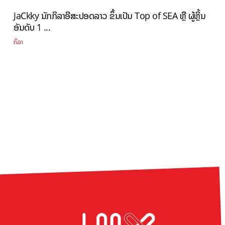
JaCkky ນັກກິລາອີສະປອດລາວ ຂຶ້ນເປັນ Top of SEA ຫຼື ຜູ້ຫຼິ້ນ
ອັນດັບ 1 ...
ກິລາ