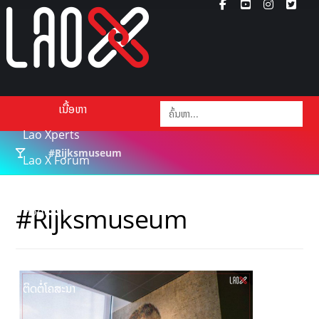
ເນື້ອຫາ
Lao Xperts
#Rijksmuseum
Lao X Forum
ວິດີໂອ
#Rijksmuseum
Podcasts
Events
ກ່ຽວກັບ
ຕິດຕໍ່ໂຄສະນາ