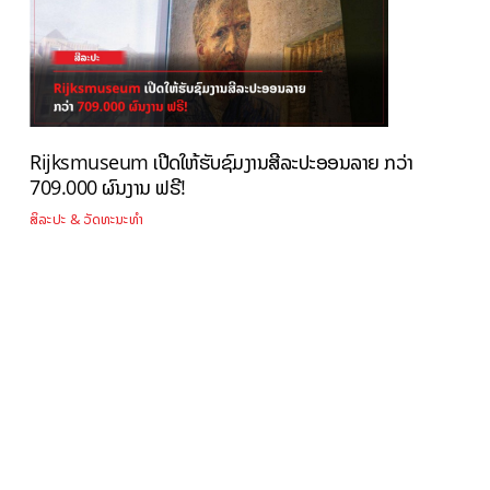
Rijksmuseum ເປີດໃຫ້ຮັບຊົມງານສີລະປະອອນລາຍ ກວ່າ
709.000 ຜົນງານ ຟຣີ!
ສິລະປະ & ວັດທະນະທຳ