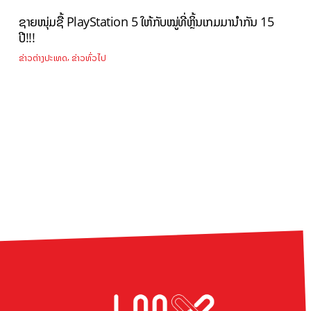
ຊາຍໜຸ່ມຊື້ PlayStation 5 ໃຫ້ກັບໝູ່ທີ່ຫຼິ້ນເກມມານຳກັນ 15
ປີ!!!
,
ຂ່າວຕ່າງປະເທດ
ຂ່າວທົ່ວໄປ