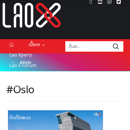
ເນື້ອຫາ
Lao Xperts
#Oslo
Lao X Forum
ວິດີໂອ
#Oslo
Podcasts
Events
ກ່ຽວກັບ
ຕິດຕໍ່ໂຄສະນາ