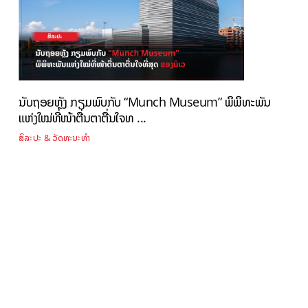
ນັບຖອຍຫຼັງ ກຽມພົບກັບ “Munch Museum” ພິພິທະພັນ
ແຫ່ງໃໝ່ທີ່ໜ້າຕື່ນຕາຕື່ນໃຈທ ...
ສິລະປະ & ວັດທະນະທຳ