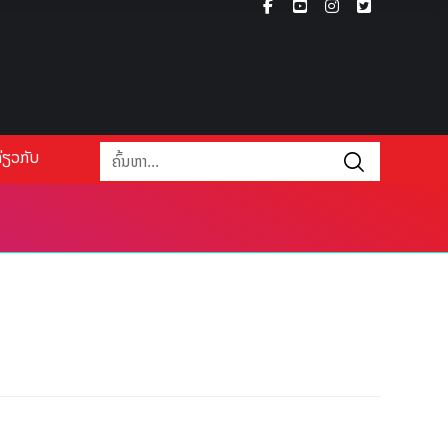
່ຽວກັບ