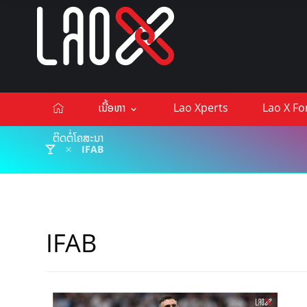
ເນື້ອຫາ
Lao Xperts
Lao X F
ຕິດຕໍ່ໂຄສະນາ
IFAB
IFAB