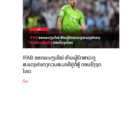
IFAB ອອກລະບຽບໃໝ່ ຫ້າມຜູ້ຮັກສາປະຕູ
ສະແດງທ່າທາງກວນສະມາທິຄູ່ຕໍ່ສູ້ ຕອນຍິງຈຸດ
ໂທດ
ກິລາ