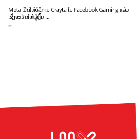
Meta ເປີດໃຫ້ບໍລິການ Crayta ໃນ Facebook Gaming ແລ້ວ
ເຊິ່ງຈະເຮັດໃຫ້ຜູ້ຫຼິ້ນ ...
ເກມ