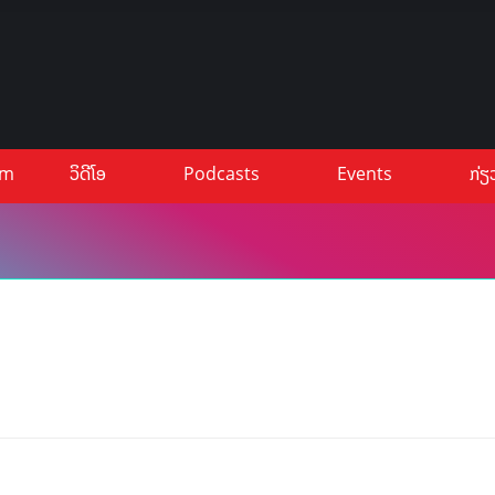
um
ວິດີໂອ
Podcasts
Events
ກ່ຽ