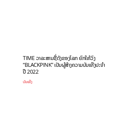
TIME ວາລະສານຊື່ດັງຂອງໂລກ ຍົກໃຫ້ວົງ
“BLACKPINK” ເປັນຜູ້ສ້າງຄວາມບັນເທີງປະຈໍາ
ປີ 2022
ບັນເທີງ