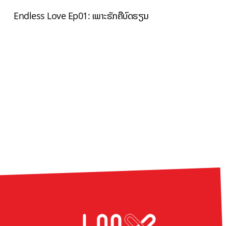
Endless Love Ep01: ເພາະຮັກຄືບົດຮຽນ