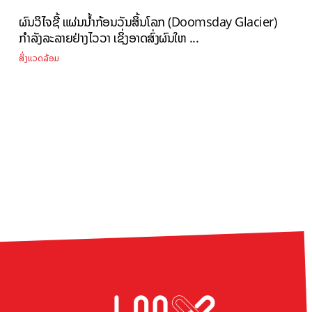
ຜົນວິໄຈຊີ້ ແຜ່ນນ້ຳກ້ອນວັນສິ້ນໂລກ (Doomsday Glacier)
ກຳລັງລະລາຍຢ່າງໄວວາ ເຊິ່ງອາດສົ່ງຜົນໃຫ ...
ສິ່ງແວດລ້ອມ