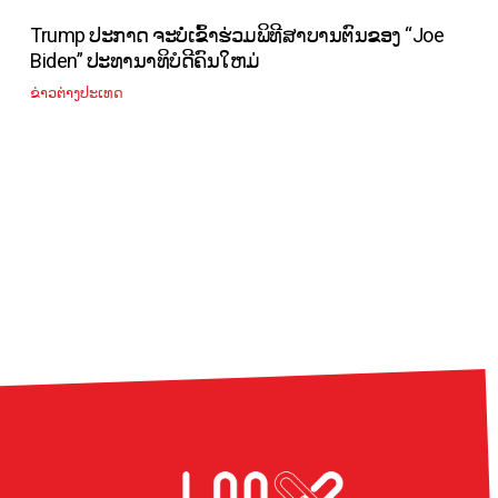
Trump ປະກາດ ຈະບໍ່ເຂົ້າຮ່ວມພິທີສາບານຕົນຂອງ “Joe
Biden” ປະທານາທິບໍດີຄົນໃຫມ່
ຂ່າວຕ່າງປະເທດ