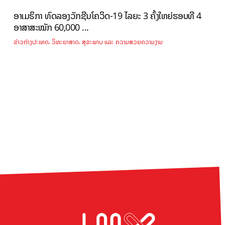
ອາເມຣິກາ ທົດລອງວັກຊີນໂຄວິດ-19 ໄລຍະ 3 ຄັ້ງໃຫຍ່ຮອບທີ 4
ອາສາສະໝັກ 60,000 ...
,
,
ຂ່າວຕ່າງປະເທດ
ວິທະຍາສາດ
ສຸຂະພາບ ແລະ ຄວາມສວຍຄວາມງາມ