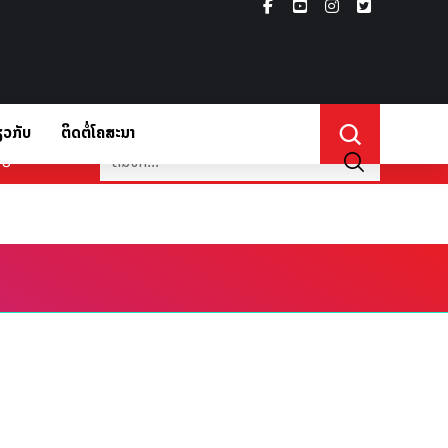
ຽວກັບ
ຕິດຕໍ່ໂຄສະນາ
່ຽວກັບ