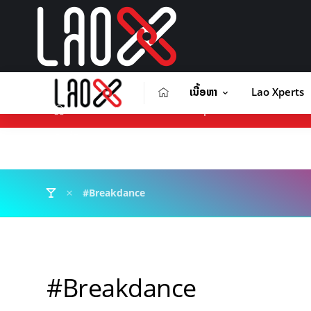
ເນື້ອຫາ
Lao Xperts
ເນື້ອຫາ
Lao Xperts
Lao X F
ຕິດຕໍ່ໂຄສະນາ
#Breakdance
#Breakdance