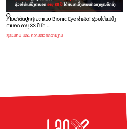
ການຜ່າຕັດປູກຖ່າຍຕາແບບ Bionic Eye ສຳເລັດ! ຊ່ວຍໃຫ້ແມ່ຍິງ
ຕາບອດ ອາຍຸ 88 ປີ ໄດ ...
ສຸຂະພາບ ແລະ ຄວາມສວຍຄວາມງາມ