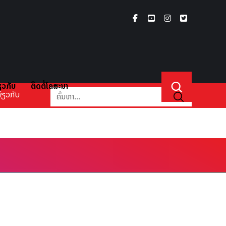
ຽວກັບ
ຕິດຕໍ່ໂຄສະນາ
່ຽວກັບ