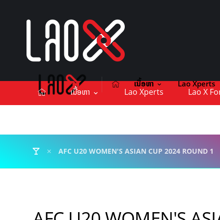
ເນື້ອຫາ
Lao Xperts
ເນື້ອຫາ
Lao Xperts
Lao X F
ຕິດຕໍ່ໂຄສະນາ
AFC U20 WOMEN'S ASIAN CUP 2024 ROUND 1
AFC U20 WOMEN'S ASI