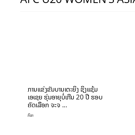
ການແຂ່ງຂັນບານເຕະຍິງ ຊິງແຊ້ມ
ເອເຊຍ ຮຸ່ນອາຍຸບໍ່ເກີນ 20 ປີ ຮອບ
ຄັດເລືອກ ຈະຈ ...
ກິລາ