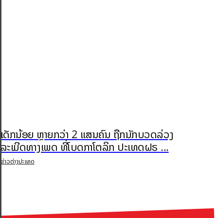
ເດັກນ້ອຍ ຫຼາຍກວ່າ 2 ແສນຄົນ ຖືກນັກບວດລ່ວງ
ລະເມີດທາງເພດ ທີ່ໂບດກາໂຕລິກ ປະເທດຝຣ ...
ຂ່າວຕ່າງປະເທດ