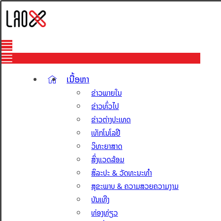
ເນື້ອຫາ
ຂ່າວພາຍໃນ
ຂ່າວທົ່ວໄປ
ຂ່າວຕ່າງປະເທດ
ເທັກໂນໂລຢີ
ວິທະຍາສາດ
ສິ່ງແວດລ້ອມ
ສິລະປະ & ວັດທະນະທຳ
ສຸຂະພາບ & ຄວາມສວຍຄວາມງາມ
ບັນເທີງ
ທ່ອງທ່ຽວ