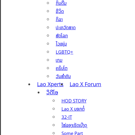
ກິນດື່ມ
ຊີວິດ
ກິລາ
ປະຫວັດສາດ
ສັດໂລກ
ໄວໜຸ່ມ
LGBTQ+
ເກມ
ຄຣິບໂຕ
ວັນສຳຄັນ
Lao Xperts
Lao X Forum
ວິດີໂອ
HOD STORY
Lao X ບອກຕໍ່
32-IT
ໃສ່ລອງເຮັດເບີງດຸ
Some Part