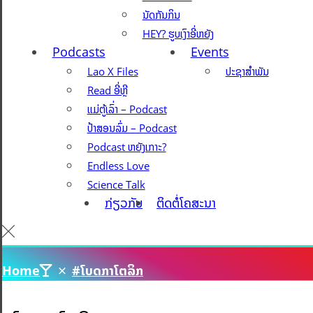
ນັດກັນກິນ
HEY? ຮູບເງົາອີ່ຫຍັງ
Podcasts
Events
Lao X Files
ປະຊາສຳພັນ
Read ອີ່ຫຼີ
ແມ່ຕູ້ເລົ່າ – Podcast
ປ້າສອນລົ່ມ – Podcast
Podcast ຫຍັງເກາະ?
Endless Love
Science Talk
ກ່ຽວກັບ
ຕິດຕໍ່ໂຄສະນາ
Home
#ໂບດກາໂຕລິກ