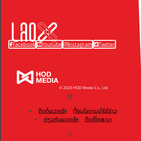
Facebook
Youtube
Instagram
Twitter
© 2020 HOD Media Co., Ltd.
ຕິດຕໍ່ພວກເຮົາ
ເງື່ອນໄຂການນຳໃຊ້ຂ່າວ
ກ່ຽວກັບພວກເຮົາ
ຕິດຕໍ່ໂຄສະນາ