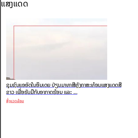
ແສງແດດ
ຊຸມຊົນແອອັດໃນອິນເດຍ ປ່ຽນມາທາສີຫຼັງຄາສະທ້ອນແສງແດດສີ
ຂາວ ເພື່ອຮັບມືກັບອາກາດຮ້ອນ ແລະ ...
ສິ່ງແວດລ້ອມ