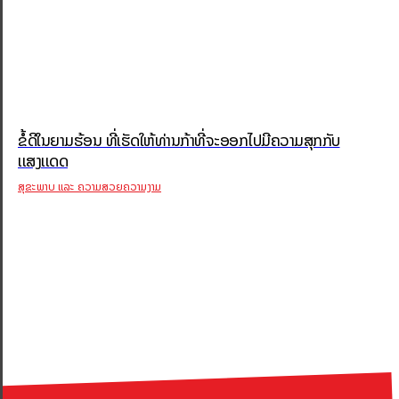
ຂໍ້ດີໃນຍາມຮ້ອນ ທີ່ເຮັດໃຫ້ທ່ານກ້າທີ່ຈະອອກໄປມີຄວາມສຸກກັບ
ເເສງເເດດ
ສຸຂະພາບ ແລະ ຄວາມສວຍຄວາມງາມ