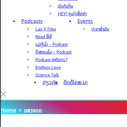
ນັດກັນກິນ
HEY? ຮູບເງົາອີ່ຫຍັງ
Podcasts
Events
Lao X Files
ປະຊາສຳພັນ
Read ອີ່ຫຼີ
ແມ່ຕູ້ເລົ່າ – Podcast
ປ້າສອນລົ່ມ – Podcast
Podcast ຫຍັງເກາະ?
Endless Love
Science Talk
ກ່ຽວກັບ
ຕິດຕໍ່ໂຄສະນາ
Home
ແສງແດດ