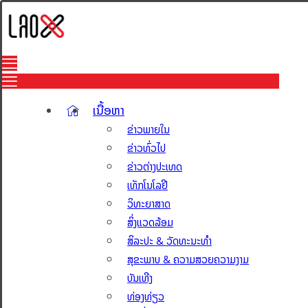
ເນື້ອຫາ
ຂ່າວພາຍໃນ
ຂ່າວທົ່ວໄປ
ຂ່າວຕ່າງປະເທດ
ເທັກໂນໂລຢີ
ວິທະຍາສາດ
ສິ່ງແວດລ້ອມ
ສິລະປະ & ວັດທະນະທຳ
ສຸຂະພາບ & ຄວາມສວຍຄວາມງາມ
ບັນເທີງ
ທ່ອງທ່ຽວ