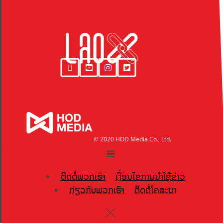
© 2020 HOD Media Co., Ltd.
ຕິດຕໍ່ພວກເຮົາ
ເງື່ອນໄຂການນຳໃຊ້ຂ່າວ
ກ່ຽວກັບພວກເຮົາ
ຕິດຕໍ່ໂຄສະນາ