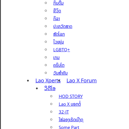
ກິນດື່ມ
ຊີວິດ
ກິລາ
ປະຫວັດສາດ
ສັດໂລກ
ໄວໜຸ່ມ
LGBTQ+
ເກມ
ຄຣິບໂຕ
ວັນສຳຄັນ
Lao Xperts
Lao X Forum
ວິດີໂອ
HOD STORY
Lao X ບອກຕໍ່
32-IT
ໃສ່ລອງເຮັດເບີງດຸ
Some Part