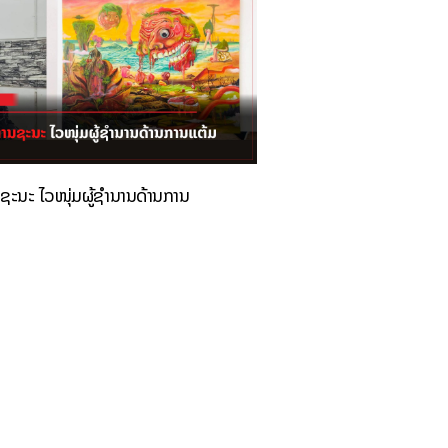
ນຊະນະ ໄວໜຸ່ມຜູ້ຊຳນານດ້ານການ