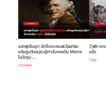
ແປກສຸດໃນຍຸກ! ນັກຈິດຕະກອນສະໄໝກ່ອນ
ວົງສັກ ຫາ
ແຕ້ມຮູບຕົນເອງຕະຫຼົກໆຈົນກາຍເປັນ Meme
ແຕ້ມ
ໃນປັດຈຸບ ...
ໄວໜຸ່ມ
ປະຫວັດສາດ