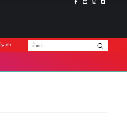
່ຽວກັບ