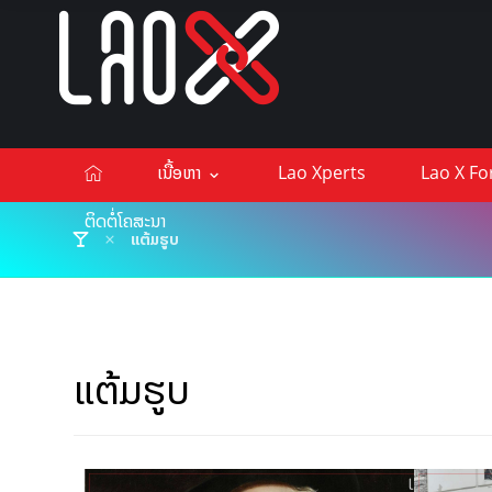
ເນື້ອຫາ
Lao Xperts
Lao X F
ຕິດຕໍ່ໂຄສະນາ
ແຕ້ມຮູບ
ແຕ້ມຮູບ