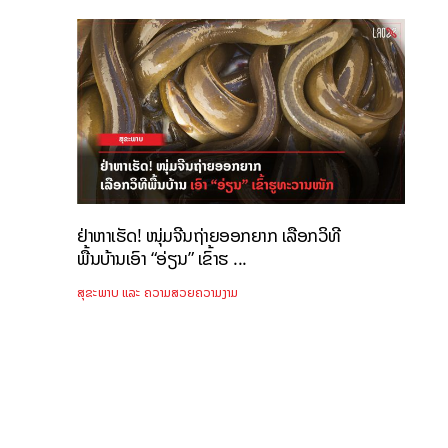
ຢ່າຫາເຮັດ! ໜຸ່ມຈີນຖ່າຍອອກຍາກ ເລືອກວິທີ
ພື້ນບ້ານເອົາ “ອ່ຽນ” ເຂົ້າຮ ...
ສຸຂະພາບ ແລະ ຄວາມສວຍຄວາມງາມ