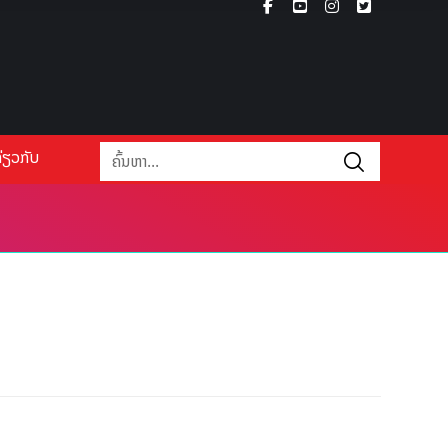
່ຽວກັບ