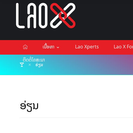
ເນື້ອຫາ
Lao Xperts
Lao X F
ຕິດຕໍ່ໂຄສະນາ
ອ່ຽນ
ອ່ຽນ