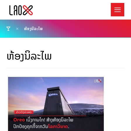
ຫ້ອງນິລະໄພ
ຫ້ອງນິລະໄພ