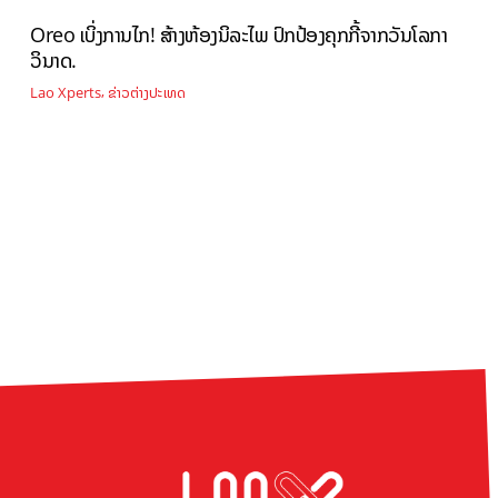
Oreo ເບິ່ງການໄກ! ສ້າງຫ້ອງນິລະໄພ ປົກປ້ອງຄຸກກີ້ຈາກວັນໂລກາ
ວິນາດ.
,
Lao Xperts
ຂ່າວຕ່າງປະເທດ