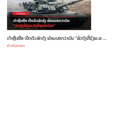
ເກົາຫຼີເໜືອ ເປີດຕົວລົດຖັງ ພ້ອມບອກວ່າເປັນ “ລົດຖັງທີ່ຊົງພະລ ...
ຂ່າວຕ່າງປະເທດ