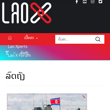
ເນື້ອຫາ
Lao Xperts
ລົດຖັງ
Lao X Forum
ວິດີໂອ
ລົດຖັງ
Podcasts
Events
ກ່ຽວກັບ
ຕິດຕໍ່ໂຄສະນາ