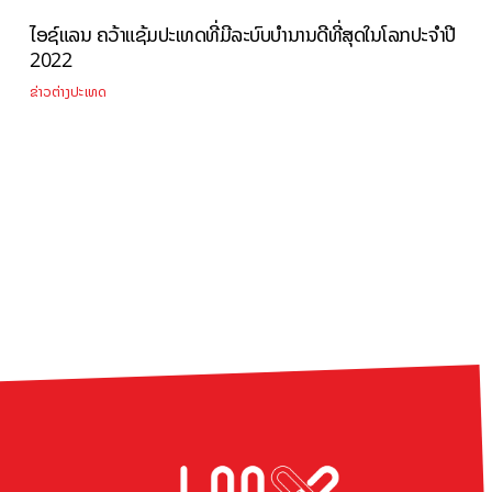
ໄອຊ໌ແລນ ຄວ້າແຊ້ມປະເທດທີ່ມີລະບົບບຳນານດີທີ່ສຸດໃນໂລກປະຈໍາປີ
2022
ຂ່າວຕ່າງປະເທດ