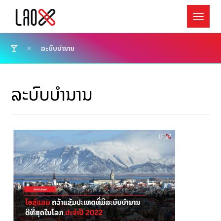
ລະບົບບຳນານ
ລະບົບບຳນານ