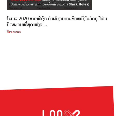
ໂນເບລ 2020 ສາຂາຟີຊິກ ກັບຜົນງານການສຶກສານຶ່ງໃນວັດຖຸທີ່ເປັນ
ປິດສະຫນາທີ່ສຸດແຫ່ງຈ ...
ວິທະຍາສາດ