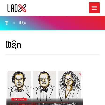
ຟີຊິກ
ຟີຊິກ