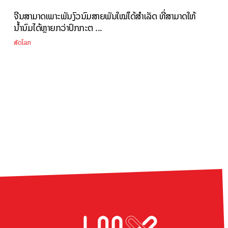
ຈີນສາມາດເພາະພັນງົວນົມສາຍພັນໃໝ່ໄດ້ສຳເລັດ ທີ່ສາມາດໃຫ້
ນໍ້ານົມໄດ້ຫຼາຍກວ່າປົກກະຕ ...
ສັດໂລກ