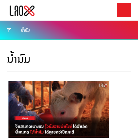
ນ້ຳນົມ
ນ້ຳນົມ