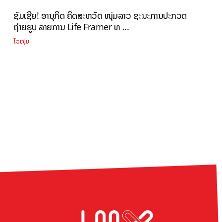
ຊົມເຊີຍ! ອານຸກິດ ຄິດສະຫວັດ ໜຸ່ມລາວ ຊະນະການປະກວດ
ຖ່າຍຮູບ ລາຍການ Life Framer ທ ...
ໄວໜຸ່ມ