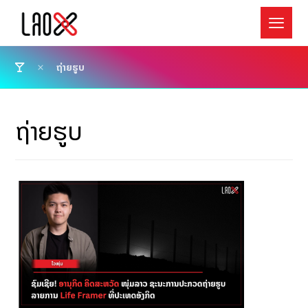
ຖ່າຍຮູບ
ຖ່າຍຮູບ