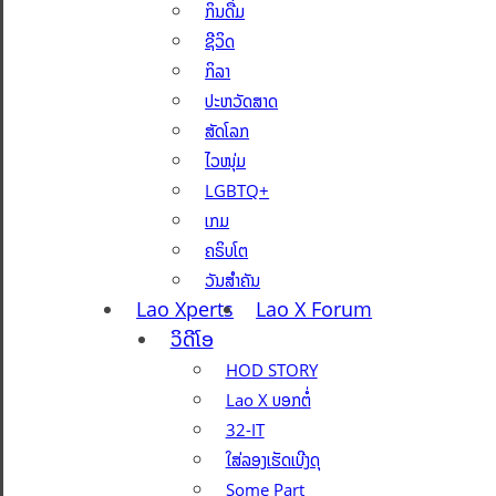
ກິນດື່ມ
ຊີວິດ
ກິລາ
ປະຫວັດສາດ
ສັດໂລກ
ໄວໜຸ່ມ
LGBTQ+
ເກມ
ຄຣິບໂຕ
ວັນສຳຄັນ
Lao Xperts
Lao X Forum
ວິດີໂອ
HOD STORY
Lao X ບອກຕໍ່
32-IT
ໃສ່ລອງເຮັດເບີງດຸ
Some Part