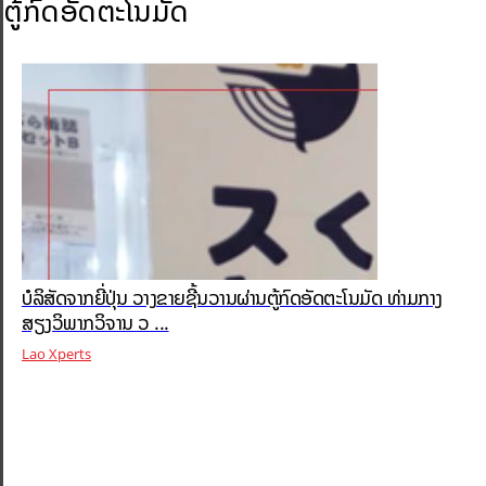
ຕູ້ກົດອັດຕະໂນມັດ
ບໍລິສັດຈາກຍີ່ປຸ່ນ ວາງຂາຍຊີ້ນວານຜ່ານຕູ້ກົດອັດຕະໂນມັດ ທ່າມກາງ
ສຽງວິພາກວິຈານ ວ ...
Lao Xperts