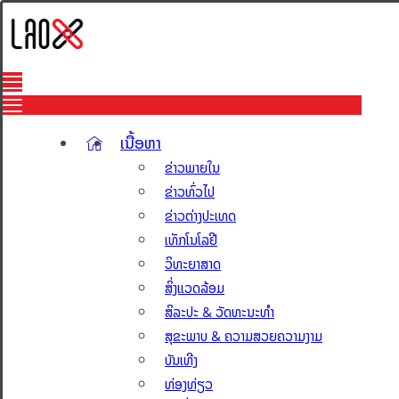
ເນື້ອຫາ
ຂ່າວພາຍໃນ
ຂ່າວທົ່ວໄປ
ຂ່າວຕ່າງປະເທດ
ເທັກໂນໂລຢີ
ວິທະຍາສາດ
ສິ່ງແວດລ້ອມ
ສິລະປະ & ວັດທະນະທຳ
ສຸຂະພາບ & ຄວາມສວຍຄວາມງາມ
ບັນເທີງ
ທ່ອງທ່ຽວ