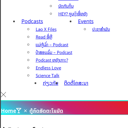
ນັດກັນກິນ
HEY? ຮູບເງົາອີ່ຫຍັງ
Podcasts
Events
Lao X Files
ປະຊາສຳພັນ
Read ອີ່ຫຼີ
ແມ່ຕູ້ເລົ່າ – Podcast
ປ້າສອນລົ່ມ – Podcast
Podcast ຫຍັງເກາະ?
Endless Love
Science Talk
ກ່ຽວກັບ
ຕິດຕໍ່ໂຄສະນາ
Home
ຕູ້ກົດອັດຕະໂນມັດ