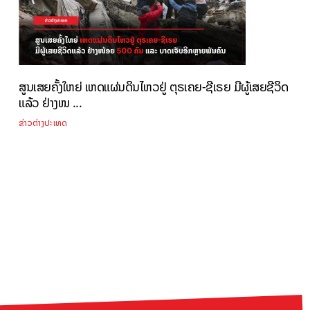
ສູນເສຍຄັ້ງໃຫຍ່ ເຫດແຜ່ນດິນໄຫວຢູ່ ຕຸຣເຄຍ-ຊີເຣຍ ມີຜູ້ເສຍຊີວິດ
ແລ້ວ ຢ່າງໜ ...
ຂ່າວຕ່າງປະເທດ