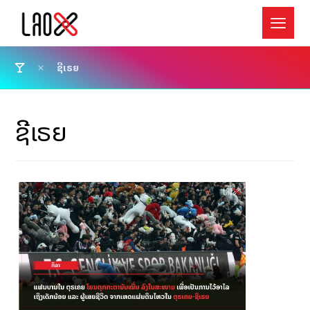
ຊີເຣຍ
ຊີເຣຍ