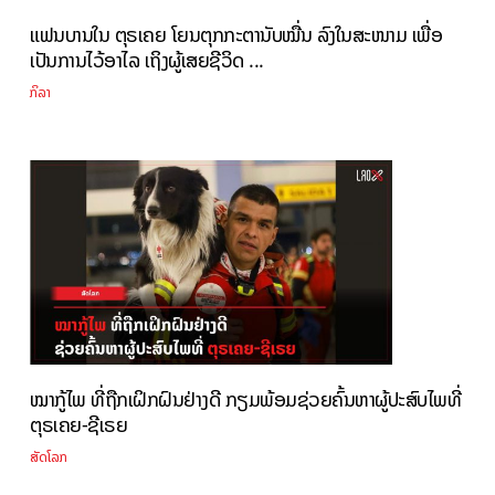
ແຟນບານໃນ ຕຸຣເຄຍ ໂຍນຕຸກກະຕານັບໝື່ນ ລົງໃນສະໜາມ ເພື່ອ
ເປັນການໄວ້ອາໄລ ເຖິງຜູ້ເສຍຊີວິດ ...
ກິລາ
ໝາກູ້ໄພ ທີ່ຖືກເຝິກຝົນຢ່າງດີ ກຽມພ້ອມຊ່ວຍຄົ້ນຫາຜູ້ປະສົບໄພທີ່
ຕຸຣເຄຍ-ຊີເຣຍ
ສັດໂລກ