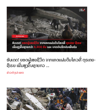
ອັບເດດ! ຍອດຜູ້ເສຍຊີວິດ ຈາກເຫດແຜ່ນດິນໄຫວທີ່ ຕຸຣເຄຍ-
ຊີເຣຍ ເພີ່ມສູງຂຶ້ນຫຼາຍກວ ...
ຂ່າວຕ່າງປະເທດ