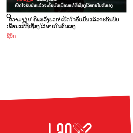
“ຄວາມງຽບ” ຄືພະລັງບວກ! ເປີດໃຈຮັບມັນແລ້ວຈະຄົ້ນພົບ
ເພື່ອນແທ້ທີ່ເຊື່ອງໄວ້ພາຍໃນຕົນເອງ
ຊີວິດ