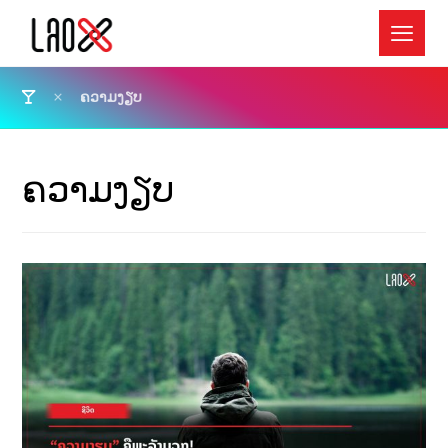
ຄວາມງຽບ
ຄວາມງຽບ