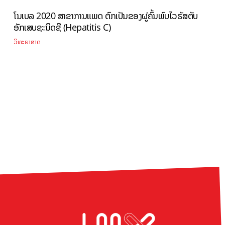
ໂນເບລ 2020 ສາຂາການແພດ ຕົກເປັນຂອງຜູ່ຄົ້ນພົບໄວຣັສຕັບ
ອັກເສບຊະນິດຊີ (Hepatitis C)
ວິທະຍາສາດ