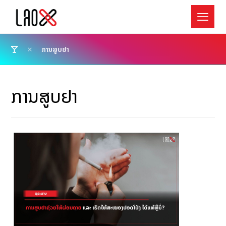
ການສູບຢາ
ການສູບຢາ