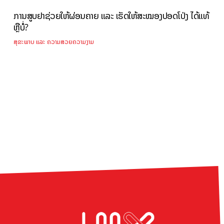
ການສູບຢາຊ່ວຍໃຫ້ຜ່ອນຄາຍ ແລະ ເຮັດໃຫ້ສະໝອງປອດໂປ່ງ ໄດ້ແທ້
ຫຼືບໍ່?
ສຸຂະພາບ ແລະ ຄວາມສວຍຄວາມງາມ