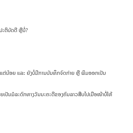
ຕິບັດດີ ຫຼືບໍ່?
ງແຕ່ນ້ອຍ ແລະ ຍັງບໍ່ມີການບັນທຶກຈົດກ່າຍ ຫຼື ພິມອອກເປັນ
ກາຍເປັນມໍລະດົກທາງວັນນະຄະດີຂອງຄົນລາວສືບໄປເມືອໜ້າບໍ່ໃຫ້