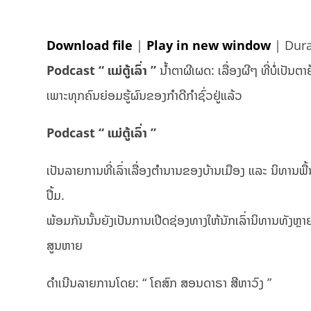
Download file
|
Play in new window
|
Dura
Podcast “ ແມ່ຕູ້ເລົ່າ ”
ນ້ຳຕາຜີເຜດ: ເລື່ອງຜີໆ ທີ່ບໍ່ເປັນຕ
ເພາະທຸກຄົນຍ່ອມຮູ້ຜົນຂອງກຳດີກຳຊົ່ວຢູ່ແລ້ວ
Podcast “ ແມ່ຕູ້ເລົ່າ ”
ເປັນລາຍການທີ່ເລົ່າເລື່ອງຕຳນານຂອງບ້ານເມືອງ ແລະ ນິທານພື້ນ
ປຶ້ມ.
ພ້ອມກັນນັ້ນຍັງເປັນການເປີດຊ່ອງທາງໃຫ້ນັກເລົ່ານິທານທັງຫ
ສູນຫາຍ
ດຳເນີນລາຍການໂດຍ: “ ໂຄສົກ ສອນດາຣາ ສີຫາວົງ ”