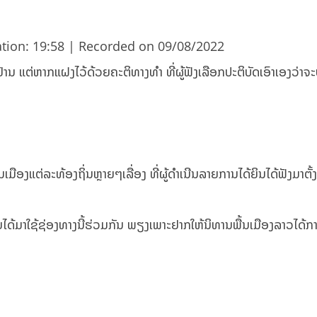
tion: 19:58
|
Recorded on 09/08/2022
າຢ້ານ ແຕ່ຫາກແຝງໄວ້ດ້ວຍຄະຕິທາງທຳ ທີ່ຜູ້ຟັງເລືອກປະຕິບັດເອົາເອງວ່າຈະປະ
ເມືອງແຕ່ລະທ້ອງຖິ່ນຫຼາຍໆເລື່ອງ ທີ່ຜູ້ດຳເນີນລາຍການໄດ້ຍິນໄດ້ຟັງມາຕັ້
ຼາຍໄດ້ມາໃຊ້ຊ່ອງທາງນີ້ຮ່ວມກັນ ພຽງເພາະຢາກໃຫ້ນິທານພື້ນເມືອງລາວໄດ້