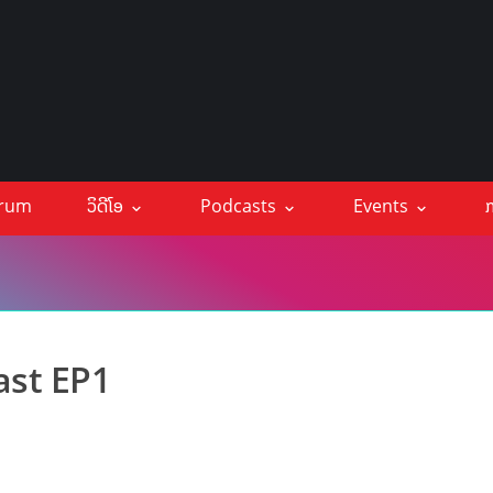
orum
ວິດີໂອ
Podcasts
Events
ກ
cast EP1