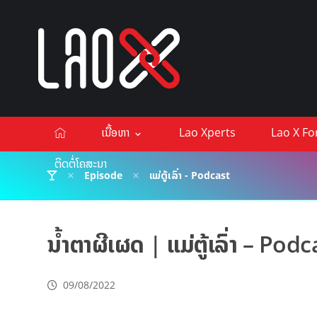
ເນື້ອຫາ
Lao Xperts
Lao X F
ຕິດຕໍ່ໂຄສະນາ
Episode
ແມ່ຕູ້ເລົ່າ - Podcast
ນ້ຳຕາຜີເຜດ | ແມ່ຕູ້ເລົ່າ – Pod
09/08/2022