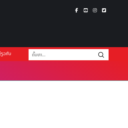
່ຽວກັບ