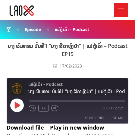
Episode
ແມ່ຕູ້ເລົ່າ - Podcast
ນາງ ຜົມຫອມ ບັ້ນທີ1 “ນາງ ສີດາຫຼົງປ່າ” | ແມ່ຕູ້ເລົ່າ – Podcast
EP15
17/02/2023
ແມ່ຕູ້ເລົ່າ - Podcast
ນາງ ຜົມຫອມ ບັ້ນທີ1 "ນາງ ສີດາຫຼົງປ່າ" | ແມ່ຕູ້ເລົ່າ - Podcast EP15
00:00
/
27:21
1x
SUBSCRIBE
SHARE
Download file
|
Play in new window
|