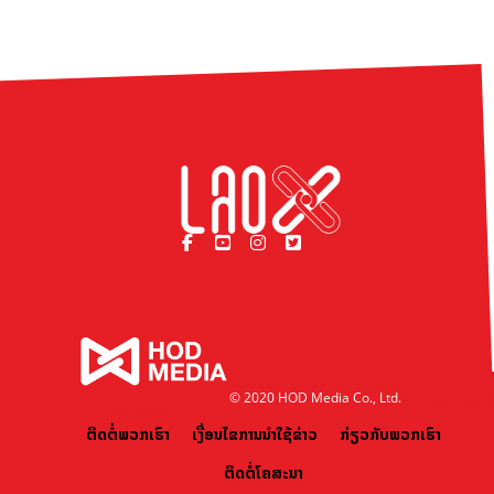
© 2020 HOD Media Co., Ltd.
ຕິດຕໍ່ພວກເຮົາ
ເງື່ອນໄຂການນຳໃຊ້ຂ່າວ
ກ່ຽວກັບພວກເຮົາ
ຕິດຕໍ່ໂຄສະນາ