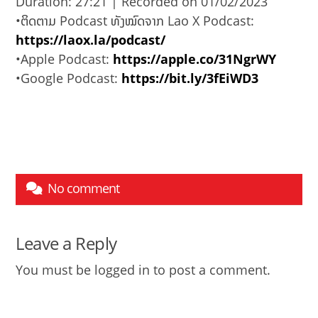
Duration: 27:21
|
Recorded on 01/02/2023
SHARE
RSS FEED
•ຕິດຕາມ Podcast ທັງໝົດຈາກ Lao X Podcast:
LINK
https://laox.la/podcast/
•Apple Podcast:
https://apple.co/31NgrWY
EMBED
•Google Podcast:
https://bit.ly/3fEiWD3
No comment
Leave a Reply
You must be
logged in
to post a comment.