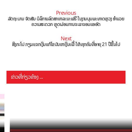
Previous
ລັດຖະບານ ຈັດສັນ ບໍລິການລົດສາທາລະນະຟຣີ ໃນງານບຸນພະທາດຫຼວງ ອຳນວຍ
ຄວາມສະດວກ ຫຼຸດຜ່ອນການຈະລາຈອນແອອັດ
Next
ສິງກະໂປ ກຽມແຈກເງິນແກ້ໄຂບັນຫາເງິນເຟີ້ ໃຫ້ທຸກຄົນທີ່ອາຍຸ 21 ປີຂຶ້ນໄປ
ຂ່າວທີ່ກ່ຽວຂ້ອງ ...