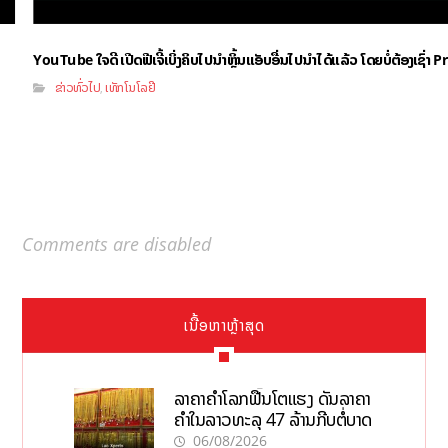
YouTube ໃຈດີ ເປີດຟີເຈີ້ເບິ່ງຄິບໄປນຳຫຼິ້ນແອັບອື່ນໄປນຳໄດ້ແລ້ວ ໂດຍບໍ່ຕ້ອງເຊົ່
ຂ່າວທົ່ວໄປ
ເທັກໂນໂລຢີ
,
Comments are disabled
ເນື້ອຫາຫຼ້າສຸດ
ລາຄາຄຳໂລກຟື້ນໂຕແຮງ ດັນລາຄາ
ຄຳໃນລາວທະລຸ 47 ລ້ານກີບຕໍ່ບາດ
06/08/2026