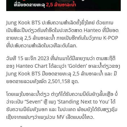
Jung Kook BTS ປະສົບຄວາມສຳເລັດຄັ້ງຍິ່ງໃຫຍ່ ດ້ວຍການ
ເປັນສິລະປິນດ່ຽວຄົນທຳອິດໃນປະຫວັດສາດ Hanteo ທີ່ມີຍອດ
ຂາຍທະລຸ 2,5 ລ້ານອາລະບ້ຳ ກາຍເປັນອີກຄົນໃນວົງການ K-POP
ທີ່ປະສົບຄວາມສຳເລັດໃນເວທີລະດັບໂລກ.
ວັນທີ 15 ພະຈິກ 2023 ທີ່ຜ່ານມາໄດ້ມີລາຍງານວ່າ ຕາມສະຖິຕິ
ຂອງ Hanteo Chart ໄດ້ລະບຸວ່າ ‘Golden’ ອາລະບ້ຳດ່ຽວຂອງ
Jung Kook BTS ມີຍອດຂາຍທະລຸ 2,5 ລ້ານອາລະບ້ຳ ແລະ ມີ
ຍອດຂາຍລວມທັງໝົດ 2,501,158 ຊຸດ.
ໂດຍເພງໃນອາລະບ້ຳດ່ຽວ ຕ່າງກໍໄດ້ຮັບຄວາມນິຍົມຢ່າງລົ້ນເຫຼືອ ບໍ່
ວ່າຈະເປັນ “Seven” ຫຼື ເພງ ‘Standing Next to You’ ໄດ້
ຮັບຄວາມນິຍົມທັງນອກ ແລະ ໃນປະເທດ ພ້ອມຍັງໄດ້ຮັບສຽງຊົມ
ເຊີຍຈາກແຟນໆວ່າເພງມ່ວນ MV ເລີດແບບບໍ່ໄຫວ.