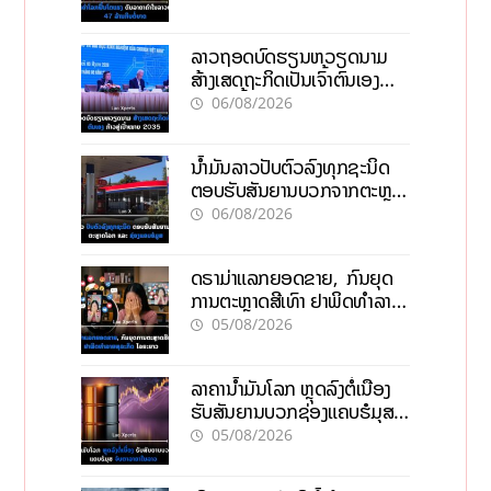
ລາວຖອດບົດຮຽນຫວຽດນາມ
ສ້າງເສດຖະກິດເປັນເຈົ້າຕົນເອງ
ກ້າວສູ່ເປົ້າໝາຍ 2035
06/08/2026
ນໍ້າມັນລາວປັບຕົວລົງທຸກຊະນິດ
ຕອບຮັບສັນຍານບວກຈາກຕະຫຼາດ
ໂລກ ແລະ ຊ່ອງແຄບຮໍມູສ
06/08/2026
ດຣາມ່າແລກຍອດຂາຍ, ກົນຍຸດ
ການຕະຫຼາດສີເທົາ ຢາພິດທຳລາຍ
ທຸລະກິດ ໄລຍະຍາວ
05/08/2026
ລາຄານ້ຳມັນໂລກ ຫຼຸດລົງຕໍ່ເນື່ອງ
ຮັບສັນຍານບວກຊ່ອງແຄບຮໍມຸສ
ຈັບຕາລາຄາໃນລາວ
05/08/2026