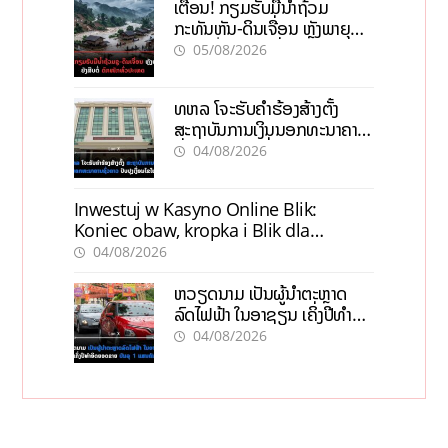
ເຕືອນ! ກຽມຮັບມືນໍ້າຖ້ວມ
ກະທັນຫັນ-ດິນເຈື່ອນ ຫຼັງພາຍຸຝົນ
ຍັງສືບຕໍ່ຕົກໜັກທົ່ວປະເທດ
05/08/2026
ທຫລ ໂຈະຮັບຄຳຮ້ອງສ້າງຕັ້ງ
ສະຖາບັນການເງິນນອກທະນາຄານ
ຊົ່ວຄາວ ປັບປຸງເງື່ອນໄຂໃໝ່
04/08/2026
Inwestuj w Kasyno Online Blik:
Koniec obaw, kropka i Blik dla
pewności
04/08/2026
ຫວຽດນາມ ເປັນຜູ້ນຳຕະຫຼາດ
ລົດໄຟຟ້າ ໃນອາຊຽນ ເຄິ່ງປີທຳອິດ
ຍອດຂາຍບັນລຸ 1 ແສນຄັນ
04/08/2026