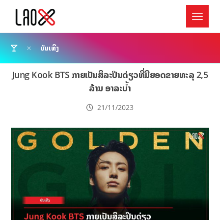
ບັນເທີງ
Jung Kook BTS ກາຍເປັນສິລະປິນດ່ຽວທີ່ມີຍອດຂາຍທະລຸ 2,5
ລ້ານ ອາລະບ້ຳ
21/11/2023