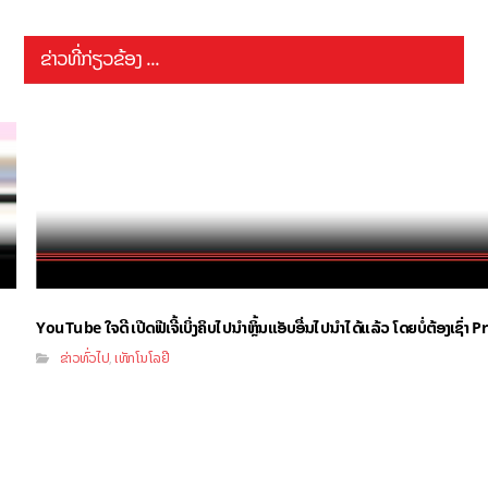
ຂ່າວທີ່ກ່ຽວຂ້ອງ ...
YouTube ໃຈດີ ເປີດຟີເຈີ້ເບິ່ງຄິບໄປນຳຫຼິ້ນແອັບອື່ນໄປນຳໄດ້ແລ້ວ ໂດຍບໍ່ຕ້ອງເຊົ່
ຂ່າວທົ່ວໄປ
ເທັກໂນໂລຢີ
,