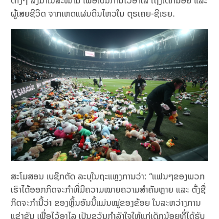
ຕ່າງໆ ລົງມາໃນສະໜາມ ເພື່ອເປັນການໄວ້ອາໄລ ເຖິງເດັກນ້ອຍ ແລະ
ຜູ້ເສຍຊີວິດ ຈາກເຫດແຜ່ນດິນໄຫວໃນ ຕຸຣເຄຍ-ຊີເຣຍ.
ສະໂມສອນ ເບຊິກຕັດ ລະບຸໃນຖະແຫຼງການວ່າ: “ແຟນໆຂອງພວກ
ເຮົາໄດ້ອອກກິດຈະກຳທີ່ມີຄວາມໝາຍຄວາມສຳຄັນຫຼາຍ ແລະ ຕັ້ງຊື່
ກິດຈະກຳນີ້ວ່າ ຂອງຫຼິ້ນອັນນີ້ແມ່ນໝູ່ຂອງຂ້ອຍ ໃນລະຫວ່າງການ
ແຂ່ງຂັນ ເພື່ອໄວ້ອາໄລ ເປັນຂວັນກຳລັງໃຈໃຫ້ແກ່ເດັກນ້ອຍທີ່ໄດ້ຮັບ