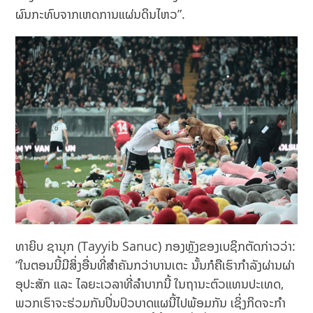
ຜົນກະທົບຈາກເຫດການແຜ່ນດິນໄຫວ”.
ທາຍິບ ຊານຸກ (Tayyib Sanuc) ກອງຫຼັງຂອງເບຊິກຕັດກ່າວວ່າ:
“ໃນຕອນນີ້ມີສິ່ງອື່ນທີ່ສຳຄັນກວ່າບານເຕະ ນັ້ນກໍຄືເຮົາກຳລັງຜ່ານຜ່າ
ອຸປະສັກ ແລະ ໄລຍະເວລາທີ່ລຳບາກນີ້ ໃນຖານະຕົວແທນປະເທດ,
ພວກເຮົາຈະຮ່ວມກັນປິ່ນປົວບາດແຜນີ້ໄປພ້ອມກັນ ເຊິ່ງກິດຈະກຳ