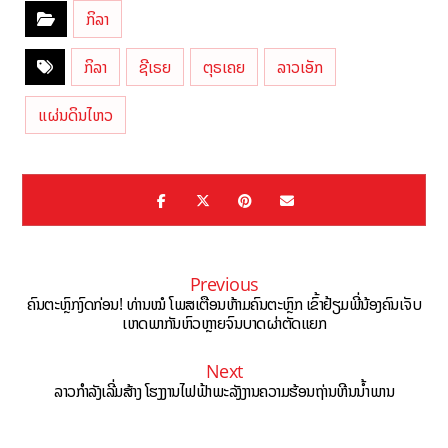
ກິລາ
ກິລາ
ຊີເຣຍ
ຕຸຣເຄຍ
ລາວເອັກ
ແຜ່ນດິນໄຫວ
Previous
ຄົນຕະຫຼົກງົດກ່ອນ! ທ່ານໝໍ ໂພສເຕືອນຫ້າມຄົນຕະຫຼົກ ເຂົ້າຢ້ຽມພີ່ນ້ອງຄົນເຈັບ
ເຫດພາກັນຫົວຫຼາຍຈົນບາດຜ່າຕັດແຍກ
Next
ລາວກຳລັງເລີ່ມສ້າງ ໂຮງງານໄຟຟ້າພະລັງງານຄວາມຮ້ອນຖ່ານຫີນນ້ຳພານ