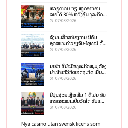
ຫວຽດນາມ ກຽມຫຼຸດອາກອນ
ລາຍໄດ້ 30% ຫວັງອູ້ມທຸລະກິດ
ຂະໜາດນ້ອຍ ແລະ ຈຸນລະ
07/08/2026
ວິສາຫະກິດ
ລົງນາມສຶກສາໂຄງການ ນິຄົມ
ອຸດສາຫະກຳວຽງຈັນ-ໄຊທານີ ຕັ້ງ
ເປົ້າດຶງທຶນ 150 ລ້ານໂດລາ, ສ້າງ
07/08/2026
ວຽກ 5.000 ຕຳແໜ່ງ
ນາຍົກ ຊີ້ນຳນັກທຸລະກິດໜຸ່ມ ຕ້ອງ
ນຳໜ້າແກ້ວິກິດເສດຖະກິດ ເນັ້ນດຶງ
ທຶນສາກົນ, ຫັນສູ່ດິຈິຕອນ
07/08/2026
ຍີ່ປຸ່ນຊ່ວຍເຫຼືອເພີ່ມ 1 ຕື້ເຢນ ອັບ
ເກຣດສະໜາມບິນວັດໄຕ ຮັບຮອງ
ການເຕີບໂຕ
07/08/2026
Nya casino utan svensk licens som