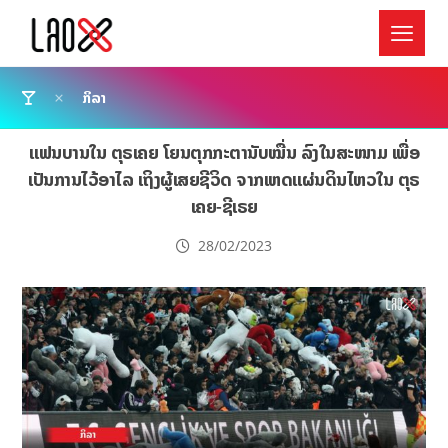
ກິລາ
ແຟນບານໃນ ຕຸຣເຄຍ ໂຍນຕຸກກະຕານັບໝື່ນ ລົງໃນສະໜາມ ເພື່ອ
ເປັນການໄວ້ອາໄລ ເຖິງຜູ້ເສຍຊີວິດ ຈາກເຫດແຜ່ນດິນໄຫວໃນ ຕຸຣ
ເຄຍ-ຊີເຣຍ
28/02/2023