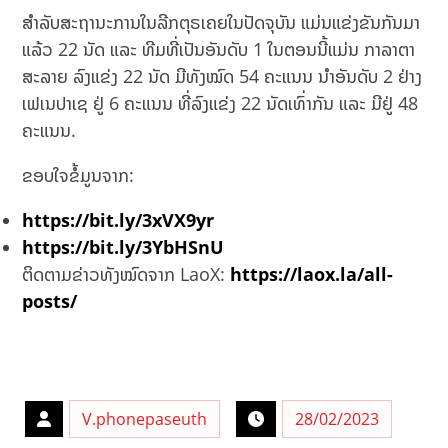
ສຳລັບສະຖານະການໃນລີກຕຸຣເຄຍໃນປັດຈຸບັນ ແມ່ນແຂ່ງຂັນກັນມາ
ແລ້ວ 22 ນັດ ແລະ ທີມທີ່ເປັນອັນດັບ 1 ໃນຕອນນີ້ແມ່ນ ກາລາຕາ
ສະລາຍ ລົງແຂ່ງ 22 ນັດ ມີທັງໝົດ 54 ຄະແນນ ນຳອັນດັບ 2 ຢ່າງ
ເຟເນປາເຊ ຢູ່ 6 ຄະແນນ ທີ່ລົງແຂ່ງ 22 ນັດເທົ່າກັນ ແລະ ມີຢູ່ 48
ຄະແນນ.
ຂອບໃຈຂໍ້ມູນຈາກ:
https://bit.ly/3xVX9yr
https://bit.ly/3YbHSnU
ຕິດຕາມຂ່າວທັງໝົດຈາກ LaoX:
https://laox.la/all-
posts/
V.phonepaseuth
28/02/2023