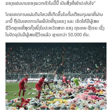
ຂອງແຟນບານຂອງພວກເຮົາໃນມື້ນີ້ ເປັນສິ່ງທີ່ໜ້າປະທັບໃຈ”
ໂດຍເຫດການແຜ່ນດິນໄຫວທີ່ເກີດຂຶ້ນໃນຕົ້ນເດືອນກຸມພາທີ່ຜ່ານ
ມານີ້ ຖືເປັນເຫດການໄພພິບັດທີ່ຮຸນແຮງ ແລະ ເຮັດໃຫ້ມີຜູ້ເສຍ
ຊີວິດຫຼາຍທີ່ສຸດຄັ້ງໜຶ່ງໃນປະຫວັດສາດ ຂອງ ຕຸຣເຄຍ-ຊີເຣຍ ເຊິ່ງ
ໃນປັດຈຸບັນມີຜູ້ເສຍຊີວິດແລ້ວ ຫຼາຍກວ່າ 50.000 ຄົນ.