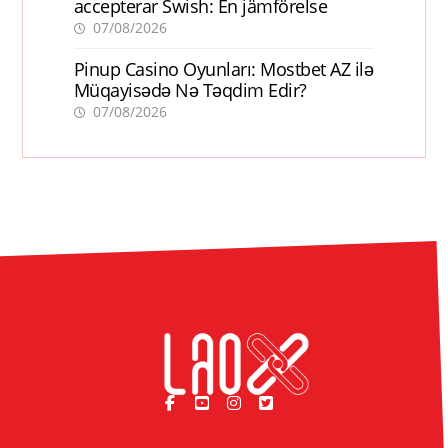
accepterar Swish: En jämförelse
07/08/2026
Pinup Casino Oyunları: Mostbet AZ ilə
Müqayisədə Nə Təqdim Edir?
07/08/2026