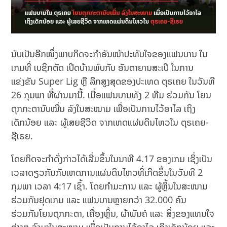
ນັບເປັນອີກໜຶ່ງພາບກິດຈະກໍາອັນໜ້າປະທັບໃຈຂອງແຟນບານ ໃນ
ເກມທີ່ ເບຊິກຕັດ ເປີດບ້ານພົບກັບ ອັນຕາຍານສະເປີ ໃນການ
ແຂ່ງຂັນ Super Lig ຫຼື ລີກສູງສຸດຂອງປະເທດ ຕຸຣເຄຍ ໃນວັນທີ
26 ກຸມພາ ທີ່ຜ່ານມານີ້. ເມື່ອແຟນບານທັງ 2 ທີມ ຮ່ວມກັນ ໂຍນ
ຕຸກກະຕານັບໝື່ນ ລົງໃນສະໜາມ ເພື່ອເປັນການໄວ້ອາໄລ ເຖິງ
ເດັກນ້ອຍ ແລະ ຜູ້ເສຍຊີວິດ ຈາກເຫດແຜ່ນດິນໄຫວໃນ ຕຸຣເຄຍ-
ຊີເຣຍ.
ໂດຍກິດຈະກຳດັ່ງກ່າວໄດ້ເລີ່ມຂຶ້ນໃນນາທີ 4.17 ຂອງເກມ ເຊິ່ງເປັນ
ເວລາດຽວກັນກັບເຫດການແຜ່ນດິນໄຫວທີ່ເກີດຂຶ້ນໃນວັນທີ 2
ກຸມພາ ເວລາ 4:17 ເຊົ້າ. ໂດຍກຳມະການ ແລະ ຜູ້ຫຼິ້ນໃນສະໜາມ
ຮ່ວມກັນຢຸດເກມ ແລະ ແຟນບານຫຼາຍກວ່າ 32.000 ຄົນ
ຮ່ວມກັນໂຍນຕຸກກະຕາ, ເຄື່ອງຫຼິ້ນ, ຜ້າພັນຄໍ ແລະ ສິ່ງຂອງແທນໃຈ