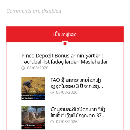
Comments are disabled
ເນື້ອຫາຫຼ້າສຸດ
Pinco Depozit Bonuslarının Şərtləri:
Təcrübəli İstifadəçilərdən Məsləhətlər
08/08/2026
FAO ຊີ້ ລາຄາອາຫານໂລກພຸ່ງ
ສູງສຸດໃນຮອບ 3 ປີ ຈາກແຮງ
ກົດດັນຂອງສົງຄາມ, El nino
08/08/2026
ນັກບູຮານຄະດີໄຂປິດສະໜາ “ທົ່ງ
ໄຫຫີນ” ຫຼັງພົບໂຄງກະດູກ 37
ຄົນໃນຫີນຍັກ
07/08/2026