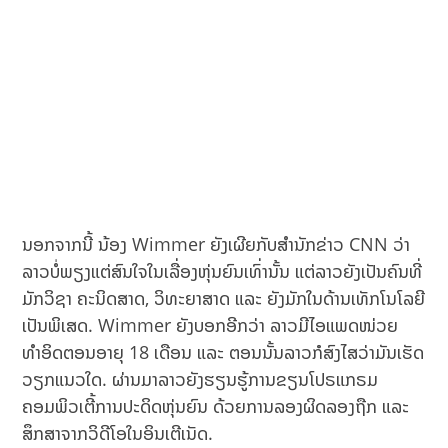
ນອກຈາກນີ້ ນ້ອງ Wimmer ຍັງເຜີຍກັບສໍານັກຂ່າວ CNN ວ່າ
ລາວບໍ່ພຽງແຕ່ສົນໃຈໃນເລື່ອງຫຸ່ນຍົນເທົ່ານັ້ນ ແຕ່ລາວຍັງເປັນຄົນທີ່
ມັກວິຊາ ຄະນິດສາດ, ວິທະຍາສາດ ແລະ ຍັງມັກໃນດ້ານເທັກໂນໂລຍີ
ເປັນພິເສດ. Wimmer ຍັງບອກອີກວ່າ ລາວມີໄອແພດໜ່ວຍ
ທຳອິດຕອນອາຍຸ 18 ເດືອນ ແລະ ຕອນນັ້ນລາວກໍສົງໄສວ່າມັນເຮັດ
ວຽກແນວໃດ. ຜ່ານມາລາວຍັງຮຽນຮູ້ການຂຽນໂປຣແກຣມ
ຄອມພິວເຕີ້ການປະດິດຫຸ່ນຍົນ ດ້ວຍການລອງຜິດລອງຖືກ ແລະ
ສຶກສາຈາກວິດີໂອໃນອິນເຕີເນັດ.