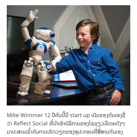
Mike Wimmer 12 ປີຄົນນີ້ມີ start up ເປັນຂອງຕົນເອງຊື່
ວ່າ Reflect Social ທີ່ນໍາເອົາບໍລິການຂອງໂຊຊຽວມີເດຍດັງໆ
ມາປະສານເຂົ້າກັບການເຮັດວຽກຂອງອຸປະກອນທີ່ສື່ສານກັນເອງ