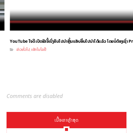
YouTube ໃຈດີ ເປີດຟີເຈີ້ເບິ່ງຄິບໄປນຳຫຼິ້ນແອັບອື່ນໄປນຳໄດ້ແລ້ວ ໂດຍບໍ່ຕ້ອງເຊົ່
ຂ່າວທົ່ວໄປ
ເທັກໂນໂລຢີ
,
Comments are disabled
ເນື້ອຫາຫຼ້າສຸດ