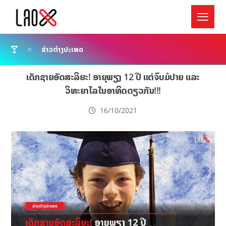
ຂ່າວຕ່າງປະເທດ
ເດັກຊາຍອັດສະລິຍະ! ອາຍຸພຽງ 12 ປີ ແຕ່ຈົບມໍປາຍ ແລະ
ວິທະຍາໄລໃນອາທິດດຽວກັນ!!!
16/10/2021