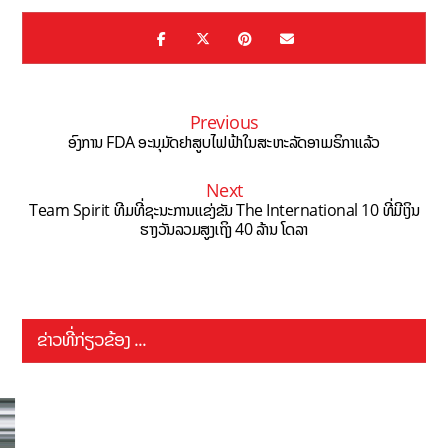
Previous
ອົງການ FDA ອະນຸມັດຢາສູບໄຟຟ້າໃນສະຫະລັດອາເມຣິກາແລ້ວ
Next
Team Spirit ທີມທີ່ຊະນະການແຂ່ງຂັນ The International 10 ທີ່ມີເງິນ
ຮາງວັນລວມສູງເຖິງ 40 ລ້ານ ໂດລາ
ຂ່າວທີ່ກ່ຽວຂ້ອງ ...