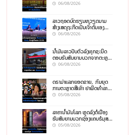
06/08/2026
ລາວຖອດບົດຮຽນຫວຽດນາມ
ສ້າງເສດຖະກິດເປັນເຈົ້າຕົນເອງ
ກ້າວສູ່ເປົ້າໝາຍ 2035
06/08/2026
ນໍ້າມັນລາວປັບຕົວລົງທຸກຊະນິດ
ຕອບຮັບສັນຍານບວກຈາກຕະຫຼາດ
ໂລກ ແລະ ຊ່ອງແຄບຮໍມູສ
06/08/2026
ດຣາມ່າແລກຍອດຂາຍ, ກົນຍຸດ
ການຕະຫຼາດສີເທົາ ຢາພິດທຳລາຍ
ທຸລະກິດ ໄລຍະຍາວ
05/08/2026
ລາຄານ້ຳມັນໂລກ ຫຼຸດລົງຕໍ່ເນື່ອງ
ຮັບສັນຍານບວກຊ່ອງແຄບຮໍມຸສ
ຈັບຕາລາຄາໃນລາວ
05/08/2026