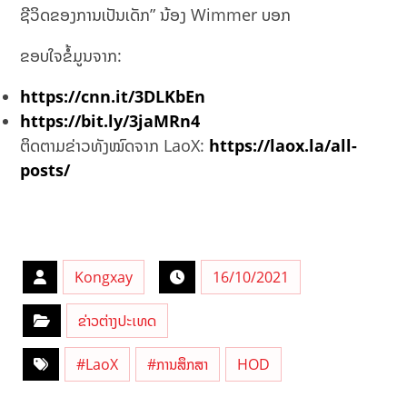
ຊີວິດຂອງການເປັນເດັກ” ນ້ອງ Wimmer ບອກ
ຂອບໃຈຂໍ້ມູນຈາກ:
https://cnn.it/3DLKbEn
https://bit.ly/3jaMRn4
ຕິດຕາມຂ່າວທັງໝົດຈາກ LaoX:
https://laox.la/all-
posts/
Kongxay
16/10/2021
ຂ່າວຕ່າງປະເທດ
#LaoX
#ການສຶກສາ
HOD