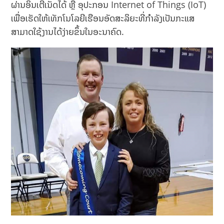
ຜ່ານອິນເຕີເນັດໄດ້ ຫຼື ອຸປະກອນ Internet of Things (IoT)
ເພື່ອເຮັດໃຫ້ເທັກໂນໂລຍີເຮືອນອັດສະລິຍະທີ່ກຳລັງເປັນກະແສ
ສາມາດໃຊ້ງານໄດ້ງ່າຍຂຶ້ນໃນອະນາຄົດ.