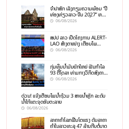
ຈຳປາສັກ ເລັ່ງກຽມຄວາມພ້ອມ “ປີ
ທ່ອງທ່ຽວລາວ-ຈີນ 2027” ຫວັງ
ກະຕຸ້ນເສດຖະກິດທ້ອງຖິ່ນ
06/08/2026
ສປປ ລາວ ເປີດໂຄງການ ALERT-
LAO ສ້າງຕາໜ່າງ ເຕືອນໄພ
ພະຍາດລະບາດທົ່ວປະເທດ
06/08/2026
ກຸ່ມທຶນນ້ຳມັນຍັກໃຫຍ່ ຟັນກຳໄລ
93 ຕື້ໂດລາ ທ່າມກາງວິກິດສົງຄາມ
ລາຄານໍ້າມັນແພງ
06/08/2026
ດ່ວນ! ແຈ້ງເຕືອນໄພນໍ້າຖ້ວມ 3 ສາຍນໍ້າຫຼັກ ລະດັບ
ນໍ້າໃກ້ແຕະຈຸດອັນຕະລາຍ
06/08/2026
ລາຄາຄຳໂລກຟື້ນໂຕແຮງ ດັນລາຄາ
ຄຳໃນລາວທະລຸ 47 ລ້ານກີບຕໍ່ບາດ