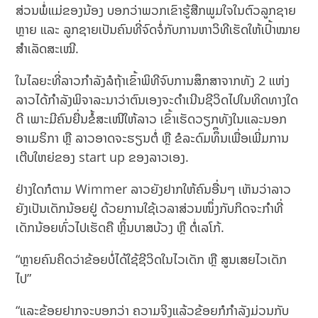
ສ່ວນພໍ່ແມ່ຂອງນ້ອງ ບອກວ່າພວກເຂົາຮູ້ສືກພູມໃຈໃນຕົວລູກຊາຍ
ຫຼາຍ ແລະ ລູກຊາຍເປັນຄົນທີ່ຈົດຈໍ່ກັບການຫາວິທີເຮັດໃຫ້ເປົ້າໝາຍ
ສຳເລັດສະເໝີ.
ໃນໄລຍະທີ່ລາວກຳລັງລໍຖ້າເຂົ້າພິທີຈົບການສຶກສາຈາກທັງ 2 ແຫ່ງ
ລາວໄດ້ກໍາລັງພິຈາລະນາວ່າຕົນເອງຈະດໍາເນີນຊີວິດໄປໃນທິດທາງໃດ
ດີ ເພາະມີຄົນຍື່ນຂໍ້ສະເໜີໃຫ້ລາວ ເຂົ້າເຮັດວຽກທັງໃນແລະນອກ
ອາເມຣິກາ ຫຼື ລາວອາດຈະຮຽນຕໍ່ ຫຼື ຂໍລະດົມທຶຶນເພື່ອເພີ່ມການ
ເຕີບໃຫຍ່ຂອງ start up ຂອງລາວເອງ.
ຢ່າງໃດກໍຕາມ Wimmer ລາວຍັງຢາກໃຫ້ຄົນອື່ນໆ ເຫັນວ່າລາວ
ຍັງເປັນເດັກນ້ອຍຢູ່ ດ້ວຍການໃຊ້ເວລາສ່ວນໜຶ່ງກັບກິດຈະກຳທີ່
ເດັກນ້ອຍທົ່ວໄປເຮັດຄື ຫຼິ້ນບາສບ້ວງ ຫຼື ຕໍ່ເລໂກ້.
“ຫຼາຍຄົນຄິດວ່າຂ້ອຍບໍ່ໄດ້ໃຊ້ຊີວິດໃນໄວເດັກ ຫຼື ສູນເສຍໄວເດັກ
ໄປ”
“ແລະຂ້ອຍຢາກຈະບອກວ່າ ຄວາມຈິງແລ້ວຂ້ອຍກໍກຳລັງມ່ວນກັບ