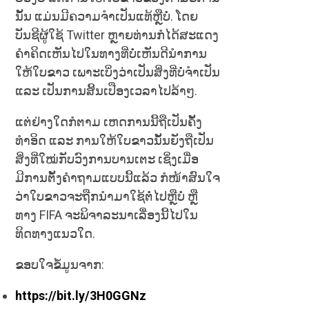
ນັ້ນ ແມ່ນມີຄວາມຈຳເປັນແທ້ຫຼືບໍ່. ໂດຍ
ບັນຊີຜູ້ໃຊ້ Twitter ຫຼາຍທ່ານກໍໄດ້ສະແດງ
ຄຳຄິດເຫັນໄປໃນທາງທີ່ບໍ່ເຫັນດີນຳການ
ໃຫ້ໃບຂາວ ເພາະເບິ່ງວ່າເປັນສິ່ງທີ່ບໍ່ຈຳເປັນ
ແລະ ເປັນການສິ້ນເປືອງເວລາໄປລ້າໆ.
ແຕ່ຢ່າງໃດກໍຕາມ ເຫດການນີ້ຖືເປັນຄັ້ງ
ທຳອິດ ແລະ ການໃຫ້ໃບຂາວນັ້ນຍັງຖືເປັນ
ສິ່ງທີ່ໃໝ່ກັບວົງການບານເຕະ ເຊິ່ງເມື່ອ
ມີການຕັ້ງຄຳຖາມແບບນີ້ແລ້ວ ກໍໜ້າສົນໃຈ
ວ່າໃບຂາວຈະຖືກນຳມາໃຊ້ຕໍ່ໄປຫຼືບໍ່ ຫຼື
ທາງ FIFA ຈະພິຈາລະນາເລື່ອງນີ້ໄປໃນ
ທິດທາງແນວໃດ.
ຂອບໃຈຂໍ້ມູນຈາກ:
https://bit.ly/3H0GGNz