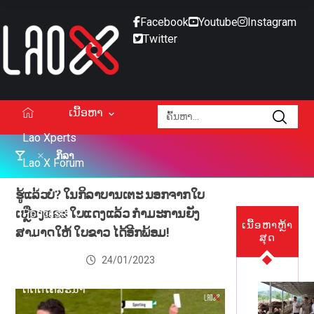
Facebook
Youtube
Instagram
Twitter
ເນື້ອຫາ
Lao Xperts
ກິລາ
Lao X Forum
ວິດີໂອ
ຮູ້ແລ້ວບໍ່? ໃນກິລາບານເຕະ ນອກຈາກໃບ
ເຫຼືອງແລະ ໃບແດງແລ້ວ ກຳມະການຍັງ
Podcasts
ເນື້ອຫາຫຼ້າ
ສາມາດໃຫ້ ໃບຂາວ ໄດ້ອີກພ້ອມ!
ສຸດ
Events
24/01/2023
ກ່ຽວກັບ
ຕິດຕໍ່ໂຄສະນາ