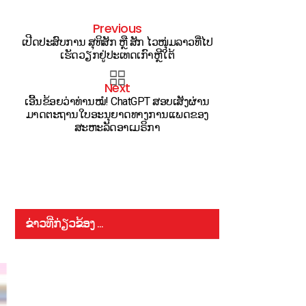
Previous
ເປີດປະສົບການ ສຸທິສັກ ຫຼື ສັກ ໄວໜຸ່ມລາວທີ່ໄປ
ເຮັດວຽກຢູ່ປະເທດເກົາຫຼີໃຕ້
Next
ເອີ້ນຂ້ອຍວ່າທ່ານໝໍ! ChatGPT ສອບເສັງຜ່ານ
ມາດຕະຖານໃບອະນຸຍາດທາງການແພດຂອງ
ສະຫະລັດອາເມຣິກາ
ຂ່າວທີ່ກ່ຽວຂ້ອງ ...