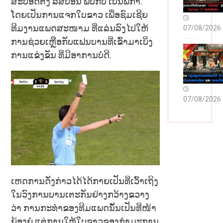
un
crü
ສະປອດຕິ້ງ ລິສບອນ ພົບກັບ ເບັນຟິກາ.
çul
bəl
ໂດຍເປັນການແຈກໃບຂາວ ເພື່ອຊົມເຊີຍ
ard
i
ທີມງານແພດສະໜາມ ທີ່ແລ່ນລົງໄປໃຫ້
07/08/2026
an
İsti
ການຊ່ວຍເຫຼືອກັບແຟນບານທີ່ເຂົ້າມາເບິ່ງ
İpu
fad
çla
əçi
ການແຂ່ງຂັນ ທີ່ມີອາການບໍ່ດີ.
rı
lər
də
n
Mə
07/08/2026
slə
hət
lər
ເຫດການດັ່ງກ່າວໄດ້ໄດ້ກາຍເປັນທີ່ເວົ້າເຖິງ
ໃນວົງການບານເຕະກັນຢ່າງກວ້າງຂວາງ
ວ່າ ການກະທຳຂອງທີມແພດນັ້ນເປັນທີ່ໜ້າ
ຍ້ອງຍໍ ແຕ່ການໃຫ້ໃບຂາວຂອງກຳມະການ