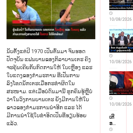
10/08/2026
ນັບຕັ້ງແຕ່ປີ 1970 ເປັນຕົ້ນມາ ຈົນຮອດ
ປັດຈຸບັນ ແຟນບານຂອງກິລາບານເຕະ ຄົງ
10/08/2026
ຈະຄຸ້ນເຄີຍກັບກົດການໃຫ້ ໃບເຫຼືອງ ແລະ
ໃບແດງຂອງກຳມະການ ທີ່ເປັນການ
ລົງໂທດນັກເຕະເມື່ອກະທຳຜິດໃນ
ສະໜາມ. ແຕ່ເມື່ອບໍດົນມານີ້ ທຸກຄົນຮູ້ຫຼືບໍ່
ວ່າໃນວົງການບານເຕະ ຍັງມີການໃຫ້ໃບ
10/08/2026
ຂາວຂອງກຳມະການນຳອີກ ແລະ ໄດ້
ມີການນຳໃຊ້ໃບທຳອິດເປັນທີ່ຮຽບຮ້ອຍ
ເຕື
ອນ
ແລ້ວ.
9