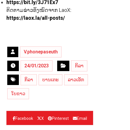
https://bit.ly/3J71Ex7
ຕິດຕາມຂ່າວທັງໝົດຈາກ LaoX:
https://laox.la/all-posts/
V.phonepaseuth
24/01/2023
ກິລາ
ກິລາ
ບານເຕະ
ລາວເອັກ
ໃບຂາວ
Facebook
X
Pinterest
Email