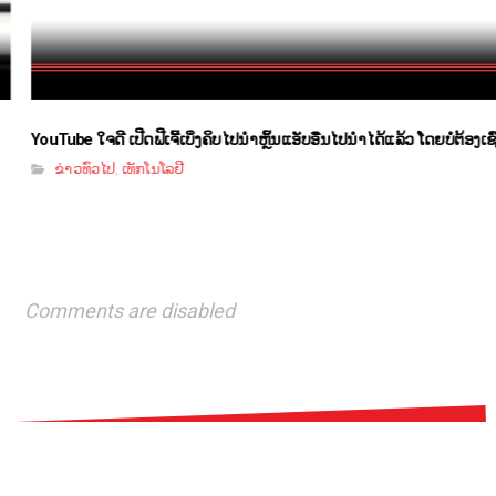
YouTube ໃຈດີ ເປີດຟີເຈີ້ເບິ່ງຄິບໄປນຳຫຼິ້ນແອັບອື່ນໄປນຳໄດ້ແລ້ວ ໂດຍບໍ່ຕ້ອງເ
ຂ່າວທົ່ວໄປ
ເທັກໂນໂລຢີ
,
Comments are disabled