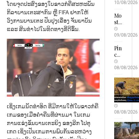
ເມື
10/08/2026
ໂດຍຈຸດປະສົງຂອງໃບຂາວກໍຄືສະຫະພັນ
ອງ
ກິລາບານເຕະສາກົນ ຫຼື FIFA ຢາກໃຫ້
ສະ
Mo
ວົງການບານເຕະ ປັບປຸງເລື່ອງ ຈັນຍາບັນ
ຫວັ
stb
ນ
et
ແລະ ສິນທຳໄປໃນທິດທາງທີ່ດີຂຶ້ນ.
ນະ
Az
09/08/2026
ເຂ
ərb
ດ,
ayc
Pin
ເຂື່
an
co
ອນ
da
De
ເຊ
Oy
po
08/08/2026
ລະ
un
zit
ນອ
Ta
Bo
ງ 1
kti
nu
ກຽ
kal
sla
ມ
arı:
rın
ເຊິ່ງເກມນັດທຳອິດ ທີ່ມີການໃຫ້ໃບຂາວກໍຄື
ລະ
Tə
ın
ບາ
crü
Şər
08/08/2026
ເກມຂອງເມື່ອຄໍ່າຄືນທີ່ຜ່ານມາ ໃນເກມ
ຍ
bəl
tlə
ການແຂ່ງຂັນບານເຕະຍິງ ຂອງລີກ ໂປຕຸ
ນ້ຳ
i
ri:
ເກດ ເຊິ່ງເປັນເກມການພົບກັນລະຫວ່າງ
ລົ້ນ
Oy
Tə