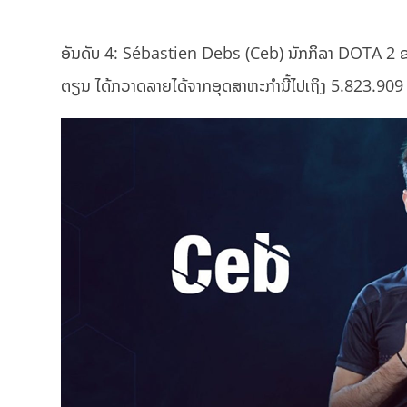
ອັນດັບ 4: Sébastien Debs (Ceb) ນັກກິລາ DOTA 2 ຊ
ຕຽນ ໄດ້ກວາດລາຍໄດ້ຈາກອຸດສາຫະກຳນີ້ໄປເຖິງ 5.823.909