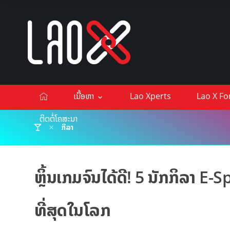
ເນື້ອຫາ
Lao Xperts
Lao X F
ຕິດຕໍ່ໂຄສະນາ
ກິລາ
ຫຼິ້ນເກມຈົນໄດ້ດີ! 5 ນັກກິລາ E-
ທີ່ສຸດໃນໂລກ