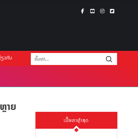
່ຽວກັບ
້ຫຼາຍ
ເນື້ອຫາຫຼ້າສຸດ