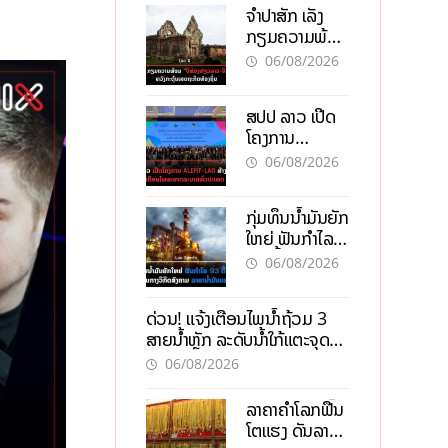
ຈຳປາສັກ ເລັ່ງ
ກຽມຄວາມພ້ອມ
“ປີທ່ອງທ່ຽວ
06/08/2026
ລາວ-ຈີນ 2027”
ຫວັງກະຕຸ້ນ
ສປປ ລາວ ເປີດ
ເສດຖະກິດ
ໂຄງການ
ທ້ອງຖິ່ນ
ALERT-LAO
06/08/2026
ສ້າງຕາໜ່າງ
ເຕືອນໄພພະຍາດ
ກຸ່ມທຶນນ້ຳມັນຍັກ
ລະບາດທົ່ວ
ໃຫຍ່ ຟັນກຳໄລ
ປະເທດ
93 ຕື້ໂດລາ
06/08/2026
ທ່າມກາງວິກິດ
ສົງຄາມ ລາຄາ
ດ່ວນ! ແຈ້ງເຕືອນໄພນໍ້າຖ້ວມ 3
ນໍ້າມັນແພງ
ສາຍນໍ້າຫຼັກ ລະດັບນໍ້າໃກ້ແຕະຈຸດ
ອັນຕະລາຍ
06/08/2026
ລາຄາຄຳໂລກຟື້ນ
ໂຕແຮງ ດັນລາຄາ