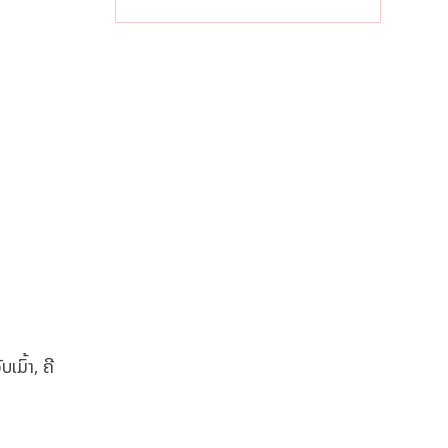
ຈັບຕາລາຄາໃນ
ລາວ
ເມົ້າ, ຄີ