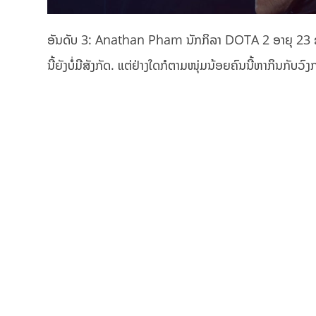
ອັນດັບ 3: Anathan Pham ນັກກິລາ DOTA 2 ອາຍຸ 23 ຊາວ
ນີ້ຍັງບໍ່ມີສັງກັດ. ແຕ່ຢ່າງໃດກໍຕາມໜຸ່ມນ້ອຍຄົນນີ້ຫາກິນກັບ