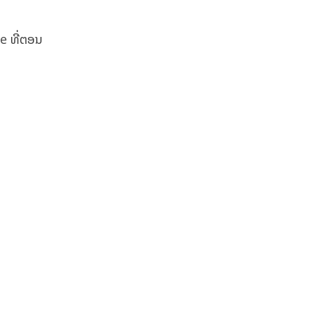
e ທີ່ຕອນ