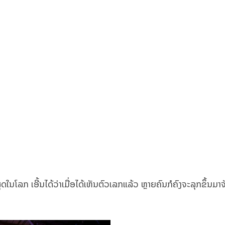
ຸດໃນໂລກ ເອີ້ນໄດ້ວ່າເມື່ອໄດ້ເຫັນຕົວເລກແລ້ວ ຫຼາຍຄົນກໍຄົງຈະລຸກຂຶ້ນມາຈັບ