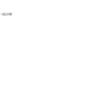
ຍ ເຊບາສ