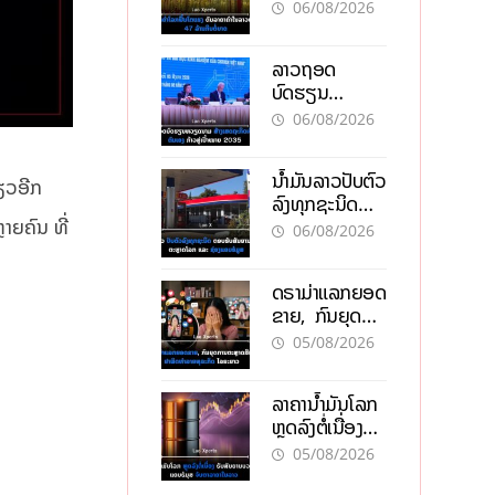
ຄຳໃນລາວທະລຸ
06/08/2026
47 ລ້ານກີບຕໍ່
ບາດ
ລາວຖອດ
ບົດຮຽນ
ຫວຽດນາມ ສ້າງ
06/08/2026
ເສດຖະກິດເປັນ
ເຈົ້າຕົນເອງ ກ້າວສູ່
ນໍ້າມັນລາວປັບຕົວ
ເປົ້າໝາຍ 2035
ດຽວອີກ
ລົງທຸກຊະນິດ
ຕອບຮັບສັນຍານ
າຍຄົນ ທີ່
06/08/2026
ບວກຈາກຕະຫຼາດ
ໂລກ ແລະ ຊ່ອງ
ດຣາມ່າແລກຍອດ
ແຄບຮໍມູສ
ຂາຍ, ກົນຍຸດ
ການຕະຫຼາດສີ
05/08/2026
ເທົາ ຢາພິດ
ທຳລາຍທຸລະກິດ
ລາຄານ້ຳມັນໂລກ
ໄລຍະຍາວ
ຫຼຸດລົງຕໍ່ເນື່ອງ
ຮັບສັນຍານບວກ
05/08/2026
ຊ່ອງແຄບຮໍມຸສ