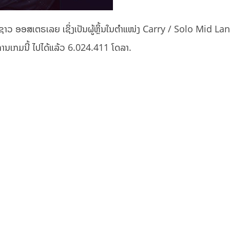
 ອອສເຕຣເລຍ ເຊິ່ງເປັນຜູ້ຫຼິ້ນໃນຕໍາແໜ່ງ Carry / Solo Mid Lan
ວົງການເກມນີ້ ໄປໄດ້ແລ້ວ 6.024.411 ໂດລາ.