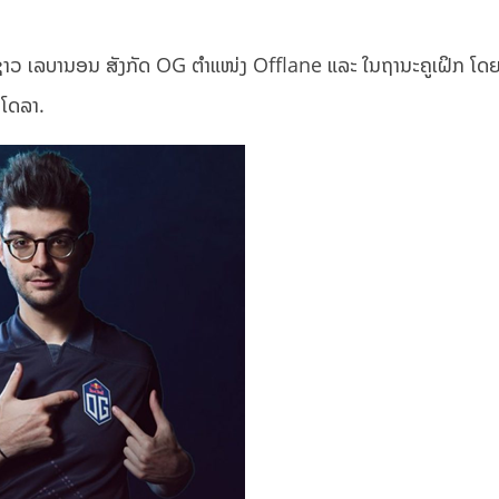
າວ ເລບານອນ ສັງກັດ OG ຕໍາແໜ່ງ Offlane ແລະ ໃນຖານະຄູເຝິກ ໂດ
 ໂດລາ.