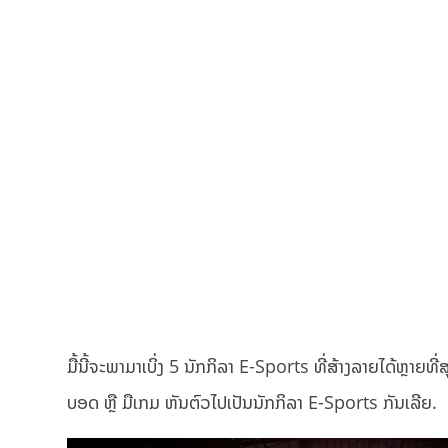
ມື້ນີ້ຈະພາມາເບິ່ງ 5 ນັກກິລາ E-Sports ທີ່ສ້າງລາຍໄດ້ຫຼາຍທີ່ສ
ບອດ ຫຼື ມືເກມ ຫັນຕົວໄປເປັນນັກກິລາ E-Sports ກັນເລີຍ.