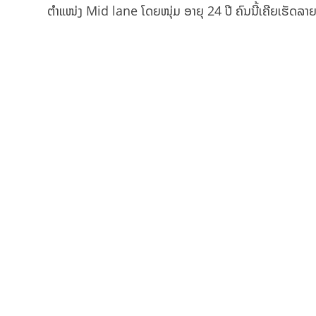
ຕຳແໜ່ງ Mid lane ໂດຍໜຸ່ມ ອາຍຸ 24 ປີ ຄົນນີ້ເຄີຍເຮັດລາຍໄ