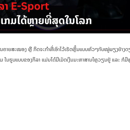
່ອນຄາຍສະໝອງ ຫຼື ກິດຈະກຳທີ່ເອົາໄວ້ເຮັດຫຼິ້ນແບບຫົວໆກັບໝູ່ພຽງຢ່າງ
ເກມ ໃນຮູບແບບຂອງກິລາ ແມ່ນໄດ້ມີເມັດເງິນມະຫາສານໄຫຼວຽນຢູ່ ແລະ ກໍມີຫຼ