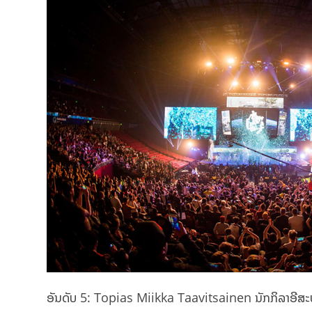
ອັນດັບ 5: Topias Miikka Taavitsainen ນັກກິລາອີສ