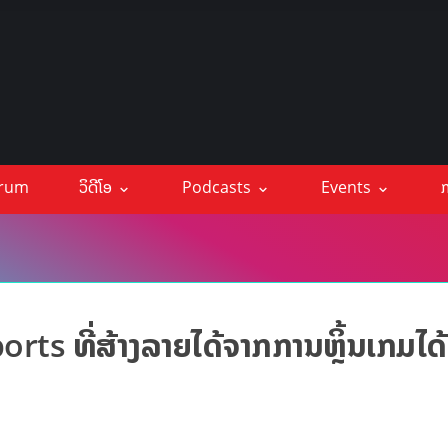
orum
ວິດີໂອ
Podcasts
Events
ກ
Sports ທີ່ສ້າງລາຍໄດ້ຈາກການຫຼິ້ນເກມໄດ