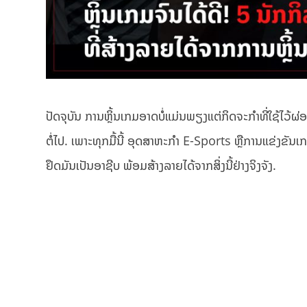
ປັດຈຸບັນ ການຫຼິ້ນເກມອາດບໍ່ແມ່ນພຽງແຕ່ກິດຈະກຳທີ່ໃຊ້ໄວ້ຜ
ຕໍ່ໄປ. ເພາະທຸກມື້ນີ້ ອຸດສາຫະກຳ E-Sports ຫຼືການແຂ່ງຂັນ
ຢຶດມັນເປັນອາຊີບ ພ້ອມສ້າງລາຍໄດ້ຈາກສິ່ງນີ້ຢ່າງຈິງຈັງ.