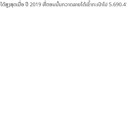
ດ້ສູງສຸດເມື່ອ ປີ 2019 ທີ່ຕອນນັ້ນກວາດລາຍໄດ້ເຂົ້າກະເປົາໄປ 5.690.