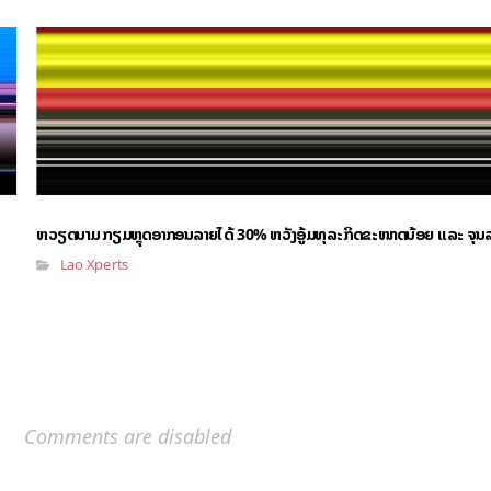
ຫວຽດນາມ ກຽມຫຼຸດອາກອນລາຍໄດ້ 30% ຫວັງອູ້ມທຸລະກິດຂະໜາດນ້ອຍ ແລະ ຈຸນ
Lao Xperts
Comments are disabled