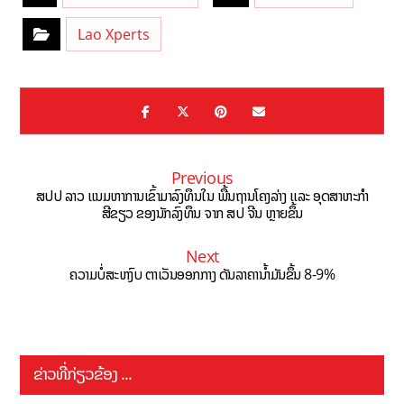
Lao Xperts
Previous
ສປປ ລາວ ແນມຫາການເຂົ້າມາລົງທຶນໃນ ພື້ນຖານໂຄງລ່າງ ເເລະ ອຸດສາຫະກຳ
ສີຂຽວ ຂອງນັກລົງທຶນ ຈາກ ສປ ຈີນ ຫຼາຍຂຶ້ນ
Next
ຄວາມບໍ່ສະຫງົບ ຕາເວັນອອກກາງ ດັນລາຄານໍ້າມັນຂຶ້ນ 8-9%
ຂ່າວທີ່ກ່ຽວຂ້ອງ ...