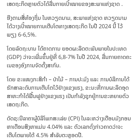
ເສດຖະກິດ​ຫຼາຍ​ຕົວ​ໄດ້​ລື່ນ​ກາຍ​ເປົ້າ​ໝາຍ​ຂອງ​ສະພາ​ແຫ່ງ​ຊາດ .
ອີງຕາມສື່ທ້ອງຖິ່ນ ໃນຫວຽດນາມ, ສະພາແຫ່ງຊາດ ຫວຽດນາມ
ໄດ້ວາງເປົ້າໝາຍການເຕີບໂຕທາງເສດຖະກິດ ໃນປີ 2024 ​ນີ້ ໄວ້
ພຽງ 6-6,5%.
ໂດຍລັດຖະບານ ໄດ້ຄາດການ ຍອດ​ຜະ​ລິດ​ຕະ​ພັນ​ພາຍ​ໃນ​ປະ​ເທດ
(GDP) ​ວ່າ​ຈະ​ເພີ່ມ​ຂຶ້ນ​ຢູ່​ທີ່ 6,8-7% ໃນ​ປີ 2024, ລື່ນ​ກາຍ​ຄາດ​ຄະ​
ເນ​ຂອງ​ອົງ​ການ​ຈັດ​ຕັ້ງ​ສາ​ກົນ.
ໂດຍ ຂະ​ແໜງ​ກະ​ສິ​ກຳ – ປ່າ​ໄມ້ – ການ​ປະ​ມົງ ແລະ ການ​ບໍ​ລິ​ການ​ໄດ້​
ຮັກ​ສາ​ລະດັບການ​ເຕີບ​ໂຕ​ໄວ້ຢ່າງ​ແຂງ​ແຮງ, ຂະ​ນະ​ທີ່​ການ​ຜະ​ລິດ​ອຸດ​
ສາ​ຫະ​ກຳ​ໄດ້​ຟື້ນ​ຟູ​ຢ່າງ​ແຂງ​ແຮງ ເປັນ​ກຳ​ລັງ​ຊຸກ​ຍູ້​ການ​ຂະ​ຫຍາຍ​ຕົວ​
ເສດ​ຖະ​ກິດ.
ດັດຊະນີລາຄາຜູ້ບໍລິໂພກສະເລ່ຍ (CPI) ໃນລະຫວ່າງເດືອນມັງກອນ
ຫາເດືອນສິງຫາແມ່ນ 4.04% ແລະ ຕົວເລກດັ່ງກ່າວຄາດວ່າຈະ
ເຕີບໂຕພາຍໃຕ້ 4.5% ສໍາລັບຕະຫຼອດປີ.