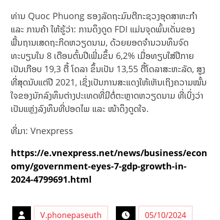
ທ່ານ Quoc Phuong ຮອງ​ລັດຖະມົນຕີ​ກະຊວງ​ອຸດສາຫະກຳ ​
ແລະ ການ​ຄ້າ ​ໃຫ້​ຮູ້​ວ່າ: ການ​ດຶງ​ດູດ FDI ​ແມ່ນ​ຈຸດ​ພົ້ນ​ເດັ່ນ​ຂອງ​
ພື້ນຖານ​ເສດຖະກິດ​ຫວຽດນາມ, ດ້ວຍ​ຍອດ​ຈຳນວນ​ທຶນ​ຈົດ​
ທະບຽນ​ໃນ 8 ​ເດືອນ​ຕົ້ນ​ປີ​ເພີ່ມ​ຂຶ້ນ 6,2% ​ເມື່ອ​ທຽບ​ໃສ່​ປີ​ກາຍ ​
ເປັນ​ເກືອບ 19,3 ຕື້ ໂດລາ ຂຶ້ນ​ເປັນ 13,55 ຕື້​ໂດ​ລາ​ສະຫະລັດ, ສູງ​
ທີ່​ສຸດ​ນັບ​ແຕ່​ປີ 2021, ​ເຊິ່ງ​ເປັນ​ການ​ສະ​ແດງ​ໃຫ້​ເຫັນ​ເຖິງ​ຄວາມ​ໝັ້ນ​
ໃຈ​ຂອງ​ນັກ​ລົງທຶນ​ຕ່າງປະ​ເທດ​ທີ່​ມີ​ຕໍ່​ຕະຫຼາດ​ຫວຽດນາມ ທີ່ເບິ່ງ​​ວ່າ​
ເປັນແຫຼ່ງລົງທຶນ​ທີ່​ປອດ​ໄພ ​ແລະ ໜ້າດຶງດູດໃຈ.
ທີ່ມາ: Vnexpress
https://e.vnexpress.net/news/business/econ
omy/government-eyes-7-gdp-growth-in-
2024-4799691.html
V.phonepaseuth
05/10/2024