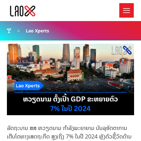
Lao Xperts
ລັດຖະບານ ສສ ຫວຽດນາມ ກຳລັງພະຍາຍາມ ບັນລຸອັດຕາການ
ເຕີບໂຕທາງເສດຖະກິດ ສູງເຖິງ 7% ໃນປີ 2024​ ຫຼັງຕົວ​ຊີ້​ວັດ​ດ້ານ​