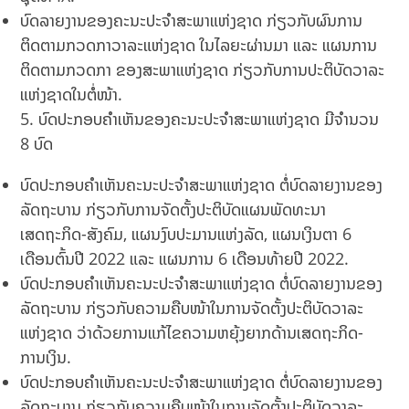
ບົດລາຍງານຂອງຄະນະປະຈໍາສະພາແຫ່ງຊາດ ກ່ຽວກັບຜົນການ
ຕິດຕາມກວດກາວາລະແຫ່ງຊາດ ໃນໄລຍະຜ່ານມາ ແລະ ແຜນການ
ຕິດຕາມກວດກາ ຂອງສະພາແຫ່ງຊາດ ກ່ຽວກັບການປະຕິບັດວາລະ
ແຫ່ງຊາດໃນຕໍ່ໜ້າ.
5. ບົດປະກອບຄໍາເຫັນຂອງຄະນະປະຈໍາສະພາແຫ່ງຊາດ ມີຈໍານວນ
8 ບົດ
ບົດປະກອບຄໍາເຫັນຄະນະປະຈໍາສະພາແຫ່ງຊາດ ຕໍ່ບົດລາຍງານຂອງ
ລັດຖະບານ ກ່ຽວກັບການຈັດຕັ້ງປະຕິບັດແຜນພັດທະນາ
ເສດຖະກິດ-ສັງຄົມ, ແຜນງົບປະມານແຫ່ງລັດ, ແຜນເງິນຕາ 6
ເດືອນຕົ້ນປີ 2022 ແລະ ແຜນການ 6 ເດືອນທ້າຍປີ 2022.
ບົດປະກອບຄໍາເຫັນຄະນະປະຈໍາສະພາແຫ່ງຊາດ ຕໍ່ບົດລາຍງານຂອງ
ລັດຖະບານ ກ່ຽວກັບຄວາມຄືບໜ້າໃນການຈັດຕັ້ງປະຕິບັດວາລະ
ແຫ່ງຊາດ ວ່າດ້ວຍການແກ້ໄຂຄວາມຫຍຸ້ງຍາກດ້ານເສດຖະກິດ-
ການເງິນ.
ບົດປະກອບຄໍາເຫັນຄະນະປະຈໍາສະພາແຫ່ງຊາດ ຕໍ່ບົດລາຍງານຂອງ
ລັດຖະບານ ກ່ຽວກັບຄວາມຄືບໜ້າໃນການຈັດຕັ້ງປະຕິບັດວາລະ