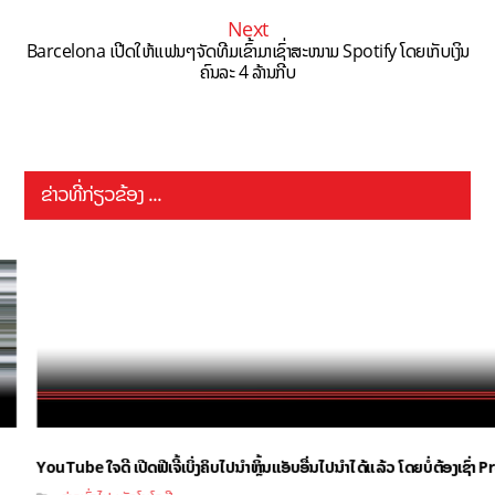
Next
Barcelona ເປີດໃຫ້ແຟນໆຈັດທີມເຂົ້າມາເຊົ່າສະໜາມ Spotify ໂດຍເກັບເງິນ
ຄົນລະ 4 ລ້ານກີບ
ຂ່າວທີ່ກ່ຽວຂ້ອງ ...
YouTube ໃຈດີ ເປີດຟີເຈີ້ເບິ່ງຄິບໄປນຳຫຼິ້ນແອັບອື່ນໄປນຳໄດ້ແລ້ວ ໂດຍບໍ່ຕ້ອງເຊົ່