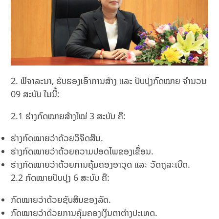
2. ພິຈາລະນາ, ຮັບຮອງເອົາການສ້າງ ແລະ ປັບປຸງກົດໝາຍ ຈໍານວນ
09 ສະບັບ ໃນນີ້:
2.1 ຮ່າງກົດໝາຍສ້າງໃໝ່ 3 ສະບັບ ຄື:
ຮ່າງກົດໝາຍວ່າດ້ວຍວິຈິດສິນ.
ຮ່າງກົດໝາຍວ່າດ້ວຍຄວາມປອດໄພຂອງເຂື່ອນ.
ຮ່າງກົດໝາຍວ່າດ້ວຍການຄຸ້ມຄອງອາວຸດ ແລະ ວັດຖຸລະເບີດ.
2.2 ກົດໝາຍປັບປຸງ 6 ສະບັບ ຄື:
ກົດໝາຍວ່າດ້ວຍຊັບສິນຂອງລັດ.
ກົດໝາຍວ່າດ້ວຍການຄຸ້ມຄອງເງິນຕາຕ່າງປະເທດ.