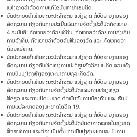
ແຫ່ງຊາດວ່າດ້ວຍການແກ້ໄຂບັນຫາຢາເສບຕິດ.
ບົດປະກອບຄໍາເຫັນຄະນະປະຈໍາສະພາແຫ່ງຊາດ ຕໍ່ບົດລາຍງານຂອງ
ລັດຖະບານ ກ່ຽວກັບການປະເມີນຜົນການຈັດຕັ້ງປະຕິບັດກົດໝາຍ
4 ສະບັບຄື: ກົດໝາຍວ່າດ້ວຍທີ່ດິນ, ກົດໝາຍວ່າດ້ວຍການສົ່ງເສີມ
ການລົງທຶນ, ກົດໝາຍວ່າດ້ວຍຊັບສິນຂອງລັດ ແລະ ກົດໝາຍວ່າ
ດ້ວຍແຮ່ທາດ.
ບົດປະກອບຄໍາເຫັນຄະນະປະຈໍາສະພາແຫ່ງຊາດ ຕໍ່ບົດລາຍງານຂອງ
ລັດຖະບານ ກ່ຽວກັບທິດທາງການປະຕິຮູບລັດວິສາຫະກິດ ລວມທັງ
ການປັບປຸງໂຄງສ້າງຂອງທະນາຄານທຸລະກິດລັດ.
ບົດປະກອບຄໍາເຫັນຄະນະປະຈໍາສະພາແຫ່ງຊາດ ຕໍ່ບົດລາຍງານຂອງ
ລັດຖະບານ ກ່ຽວກັບການຈັດຕັ້ງປະຕິບັດແຜນການທ່ອງທ່ຽວ
ສີຂຽວ ແລະການເປີດປະເທດ ຕິດພັນກັບການປ້ອງກັນ ແລະ ຮັບມື
ການແຜ່ລະບາດຂອງພະຍາດໂຄວິດ-19.
ບົດປະກອບຄໍາເຫັນຄະນະປະຈໍາສະພາແຫ່ງຊາດ ຕໍ່ບົດລາຍງານຂອງ
ລັດຖະບານ ກ່ຽວກັບການຈັດຕັ້ງປະຕິບັດບັນດາຄາດໝາຍໃນຂົງເຂດ
ສຶກສາທິການ ແລະກິລາ ເປັນຕົ້ນ ການປັບປຸງຄຸນະພາບລະບົບການ