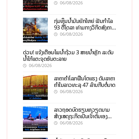
ພະຍາດລະບາດທົ່ວປະເທດ
06/08/2026
ກຸ່ມທຶນນ້ຳມັນຍັກໃຫຍ່ ຟັນກຳໄລ
93 ຕື້ໂດລາ ທ່າມກາງວິກິດສົງຄາມ
ລາຄານໍ້າມັນແພງ
06/08/2026
ດ່ວນ! ແຈ້ງເຕືອນໄພນໍ້າຖ້ວມ 3 ສາຍນໍ້າຫຼັກ ລະດັບ
ນໍ້າໃກ້ແຕະຈຸດອັນຕະລາຍ
06/08/2026
ລາຄາຄຳໂລກຟື້ນໂຕແຮງ ດັນລາຄາ
ຄຳໃນລາວທະລຸ 47 ລ້ານກີບຕໍ່ບາດ
06/08/2026
ລາວຖອດບົດຮຽນຫວຽດນາມ
ສ້າງເສດຖະກິດເປັນເຈົ້າຕົນເອງ
ກ້າວສູ່ເປົ້າໝາຍ 2035
06/08/2026