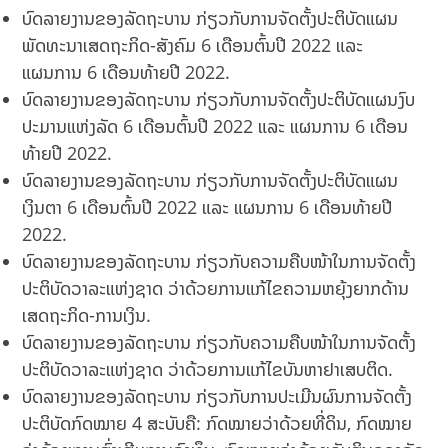
ບົດລາຍງານຂອງລັດຖະບານ ກ່ຽວກັບການຈັດຕັ້ງປະຕິບັດແຜນ
ພັດທະນາເສດຖະກິດ-ສັງຄົມ 6 ເດືອນຕົ້ນປີ 2022 ແລະ
ແຜນການ 6 ເດືອນທ້າຍປີ 2022.
ບົດລາຍງານຂອງລັດຖະບານ ກ່ຽວກັບການຈັດຕັ້ງປະຕິບັດແຜນງົບ
ປະມານແຫ່ງລັດ 6 ເດືອນຕົ້ນປີ 2022 ແລະ ແຜນການ 6 ເດືອນ
ທ້າຍປີ 2022.
ບົດລາຍງານຂອງລັດຖະບານ ກ່ຽວກັບການຈັດຕັ້ງປະຕິບັດແຜນ
ເງິນຕາ 6 ເດືອນຕົ້ນປີ 2022 ແລະ ແຜນການ 6 ເດືອນທ້າຍປີ
2022.
ບົດລາຍງານຂອງລັດຖະບານ ກ່ຽວກັບຄວາມຄືບໜ້າໃນການຈັດຕັ້ງ
ປະຕິບັດວາລະແຫ່ງຊາດ ວ່າດ້ວຍການແກ້ໄຂຄວາມຫຍຸ້ງຍາກດ້ານ
ເສດຖະກິດ-ການເງິນ.
ບົດລາຍງານຂອງລັດຖະບານ ກ່ຽວກັບຄວາມຄືບໜ້າໃນການຈັດຕັ້ງ
ປະຕິບັດວາລະແຫ່ງຊາດ ວ່າດ້ວຍການແກ້ໄຂບັນຫາຢາເສບຕິດ.
ບົດລາຍງານຂອງລັດຖະບານ ກ່ຽວກັບການປະເມີນຜົນການຈັດຕັ້ງ
ປະຕິບັດກົດໝາຍ 4 ສະບັບຄື: ກົດໝາຍວ່າດ້ວຍທີ່ດິນ, ກົດໝາຍ