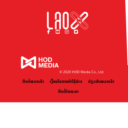
© 2020 HOD Media Co., Ltd.
ຕິດຕໍ່ພວກເຮົາ
ເງື່ອນໄຂການນຳໃຊ້ຂ່າວ
ກ່ຽວກັບພວກເຮົາ
ຕິດຕໍ່ໂຄສະນາ