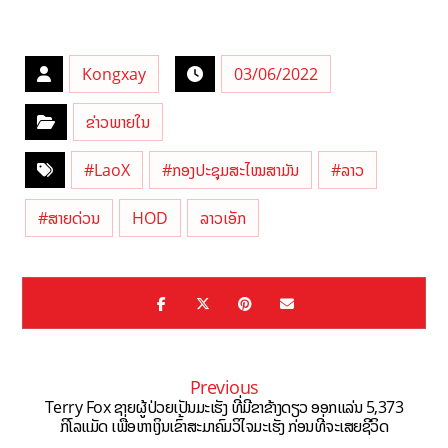
Kongxay
03/06/2022
ຂ່າວພາຍໃນ
#LaoX
#ກອງປະຊຸມສະໄໝສາມັນ
#ລາວ
#ສາຍດ່ວນ
HOD
ລາວເອັກ
Previous
Terry Fox ຊາຍຜູ້ປ່ວຍເປັນມະເຮັງ ທີ່ມີຂາຂ້າງດຽວ ອອກແລ່ນ 5,373
ກິໂລແມັດ ເພື່ອຫາເງິນເຂົ້າສະມາຄົມວິໄຈມະເຮັງ ກ່ອນທີ່ຈະເສຍຊີວິດ