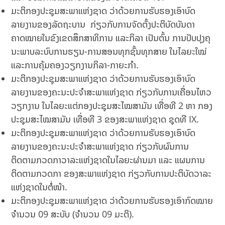
ມະຕິກອງປະຊຸມສະພາແຫ່ງຊາດ ວ່າດ້ວຍການຮັບຮອງເອົາບົດ
ລາຍງານຂອງລັດຖະບານ ກ່ຽວກັບການຈັດຕັ້ງປະຕິບັດບັນດາ
ຄາດໝາຍໃນຂົງເຂດສຶກສາທິການ ແລະກິລາ ເປັນຕົ້ນ ການປັບປຸງຄຸ
ນະພາບລະບົບການຮຽນ-ການສອນທຸກຊັ້ນທຸກສາຍ ໃນໄລຍະໃໝ່
ແລະການຄຸ້ມຄອງວຽກງານກິລາ-ກາຍະກໍາ.
ມະຕິກອງປະຊຸມສະພາແຫ່ງຊາດ ວ່າດ້ວຍການຮັບຮອງເອົາບົດ
ລາຍງານຂອງຄະນະປະຈໍາສະພາແຫ່ງຊາດ ກ່ຽວກັບການເຄື່ອນໄຫວ
ວຽກງານ ໃນໄລຍະແຕ່ກອງປະຊຸມສະໄໝສາມັນ ເທື່ອທີ 2 ຫາ ກອງ
ປະຊຸມສະໄໝສາມັນ ເທື່ອທີ 3 ຂອງສະພາແຫ່ງຊາດ ຊຸດທີ IX.
ມະຕິກອງປະຊຸມສະພາແຫ່ງຊາດ ວ່າດ້ວຍການຮັບຮອງເອົາບົດ
ລາຍງານຂອງຄະນະປະຈໍາສະພາແຫ່ງຊາດ ກ່ຽວກັບຜົນການ
ຕິດຕາມກວດກາວາລະແຫ່ງຊາດໃນໄລຍະຜ່ານມາ ແລະ ແຜນການ
ຕິດຕາມກວດກາ ຂອງສະພາແຫ່ງຊາດ ກ່ຽວກັບການປະຕິບັດວາລະ
ແຫ່ງຊາດໃນຕໍ່ໜ້າ.
ມະຕິກອງປະຊຸມສະພາແຫ່ງຊາດ ວ່າດ້ວຍການຮັບຮອງເອົາກົດໝາຍ
ຈໍານວນ 09 ສະບັບ (ຈໍານວນ 09 ມະຕິ).