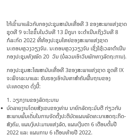
ໃກ້ເຂົ້າມາແລ້ວກັບກອງປະຊຸມສາມັນເທື່ອທີ 3 ຂອງສະພາແຫ່ງຊາດ
ຊຸດທີ 9 ຈະໄຂຂຶ້ນໃນວັນທີ 13 ມິຖຸນາ ຈະດຳເນີນເຖິງວັນທີ 8
ກໍລະກົດ 2022 ທີ່ຫ້ອງປະຊຸມໃຫຍ່ຂອງສະພາແຫ່ງຊາດ
ນະຄອນຫຼວງວຽງຈັນ. ນະຄອນຫຼວງວຽງຈັນ ເຊິ່ງໃຊ້ເວລາດໍາເນີນ
ກອງປະຊຸມທັງໝົດ 20 ວັນ (ບໍ່ລວມເອົາວັນພັກທາງລັດຖະການ).
ກອງປະຊຸມສະໄໝສາມັນເທື່ອທີ 3ຂອງສະພາແຫ່ງຊາດ ຊຸດທີ IX
ຈະພິຈາລະນາແລະ ຮັບຮອງເອົາບັນຫາສຳຄັນພື້ນຖານຂອງ
ປະເທດຊາດ ດັ່ງນີ້:
ວຽກງານຂອງລັດຖະບານ
ບົດລາຍງານໂດຍສັງເຂບຂອງທ່ານ ນາຍົກລັດຖະມົນຕີ ກ່ຽວກັບ
ສະພາບພົ້ນເດັ່ນໃນການຈັດຕັ້ງປະຕິບັດແຜນພັດທະນາເສດຖະກິດ-
ສັງຄົມ, ແຜນງົບປະມານແຫ່ງລັດ, ແຜນເງິນຕາ 6 ເດືອນຕົ້ນປີ
2022 ແລະ ແຜນການ 6 ເດືອນທ້າຍປີ 2022.