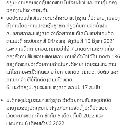
ຮຽນ-ການສອນທຸກຊັ້ນທຸກສາຍ ໃນໄລຍະໃໝ່ ແລະການຄຸ້ມຄອງ
ວຽກງານກິລາ-ກາຍະກໍາ.
ບົດປະກອບຄໍາເຫັນຄະນະປະຈໍາສະພາແຫ່ງຊາດ ຕໍ່ບົດລາຍງານຂອງ
ອົງການໄອຍະການປະຊາຊົນສູງສຸດ ກ່ຽວກັບການຈັດຕັ້ງຜັນ
ຂະຫຍາຍວາລະແຫ່ງຊາດ ວ່າດ້ວຍການແກ້ໄຂບັນຫາຢາເສບຕິດ
ຕາມມະຕິ ສະບັບເລກທີ 04/ສພຊ, ລົງວັນທີ 10 ສິງຫາ 2021
ແລະ ການຕິດຕາມກວດກາການນໍາໃຊ້ 7 ມາດຕະການສະກັດກັ້ນ
ຂອງອົງການສືບສວນ-ສອບສວນ ຕາມທີ່ກໍານົດໄວ້ໃນມາດຕາ 136
ຂອງກົດໝາຍວ່າດ້ວຍການດໍາເນີນຄະດີອາຍາ ໂດຍສະເພາະ ການ
ແກ້ໄຂການລະເມີດກົດໝາຍ ໃນການພາຕົວ, ກັກຕົວ, ຈັບຕົວ ແລະ
ການກັກຂັງ ທີ່ບໍ່ຖືກຕ້ອງຕາມກົດໝາຍ.
6. ມະຕິກອງປະຊຸມສະພາແຫ່ງຊາດ ລວມມີ 17 ສະບັບ
ມະຕິກອງປະຊຸມສະພາແຫ່ງຊາດ ວ່າດ້ວຍການຮັບຮອງເອົາບົດ
ລາຍງານຂອງລັດຖະບານ ກ່ຽວກັບການຈັດຕັ້ງປະຕິບັດແຜນ
ພັດທະນາເສດຖະກິດ-ສັງຄົມ 6 ເດືອນຕົ້ນປີ 2022 ແລະ
ແຜນການ 6 ເດືອນທ້າຍປີ 2022.