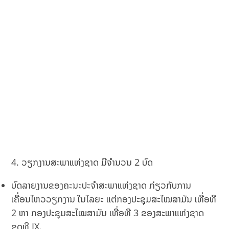
4. ວຽກງານສະພາແຫ່ງຊາດ ມີຈໍານວນ 2 ບົດ
ບົດລາຍງານຂອງຄະນະປະຈໍາສະພາແຫ່ງຊາດ ກ່ຽວກັບການ
ເຄື່ອນໄຫວວຽກງານ ໃນໄລຍະ ແຕ່ກອງປະຊຸມສະໄໝສາມັນ ເທື່ອທີ
2 ຫາ ກອງປະຊຸມສະໄໝສາມັນ ເທື່ອທີ 3 ຂອງສະພາແຫ່ງຊາດ
ຊຸດທີ IX.