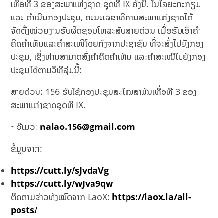
ເທື່ອທີ 3 ຂອງສະພາແຫ່ງຊາດ ຊຸດທີ IX ຄັ້ງນີ້. ໃນໄລຍະກະກຽມ
ແລະ ດຳເນີນກອງປະຊຸມ, ຄະນະເລຂາທິການສະພາແຫ່ງຊາດໄດ້
ຈັດຕັ້ງໜ່ວຍງານຮັບຜິດຊອບໂທລະສັບສາຍດ່ວນ ເພື່ອຮັບເອົາຄຳ
ຄິດຄຳເຫັນແລະຄຳສະເໜີໂດຍກົງຈາກປະຊາຊົນ ທີ່ຈະສົ່ງໄປຍັງກອງ
ປະຊຸມ, ເຊິ່ງທ່ານສາມາດສົ່ງຄຳຄິດຄຳເຫັນ ແລະຄຳສະເໜີໄປຍັງກອງ
ປະຊຸມໄດ້ຕາມວິທີລຸ່ມນີ້:
ສາຍດ່ວນ: 156 ຮັບໃຊ້ກອງປະຊຸມສະໄໝສາມັນເທື່ອທີ 3 ຂອງ
ສະພາແຫ່ງຊາດຊຸດທີ IX.
• ອີເມວ:
nalao.156@gmail.com
ຂໍ້ມູນຈາກ:
https://cutt.ly/sJvdaVg
https://cutt.ly/wJva9qw
ຕິດຕາມຂ່າວທັງໝົດຈາກ LaoX:
https://laox.la/all-
posts/