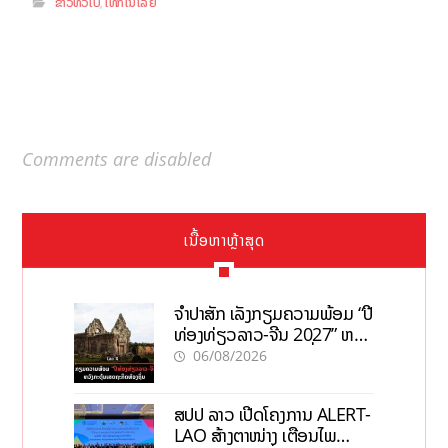
ຂ່າວທົ່ວໄປ
ເທັກໂນໂລຢີ
,
Comments are disabled
ເນື້ອຫາຫຼ້າສຸດ
ຈຳປາສັກ ເລັ່ງກຽມຄວາມພ້ອມ “ປີ
ທ່ອງທ່ຽວລາວ-ຈີນ 2027” ຫວັງ
ກະຕຸ້ນເສດຖະກິດທ້ອງຖິ່ນ
06/08/2026
ສປປ ລາວ ເປີດໂຄງການ ALERT-
LAO ສ້າງຕາໜ່າງ ເຕືອນໄພ