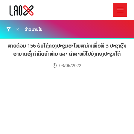
ຂ່າວພາຍໃນ
ສາຍດ່ວນ 156 ຮັບໃຊ້ກອງປະຊຸມສະໄໝສາມັນເທື່ອທີ 3 ປະຊາຊົນ
ສາມາດສົ່ງຄຳຄິດຄຳເຫັນ ແລະ ຄຳສະເໜີໄປຍັງກອງປະຊຸມໄດ້
03/06/2022