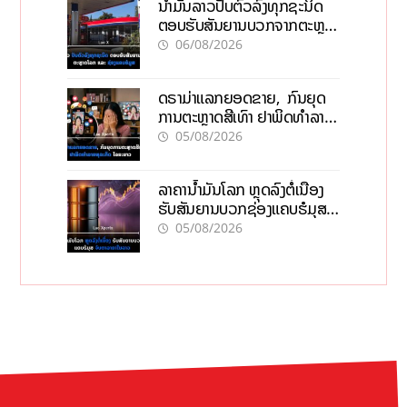
ນໍ້າມັນລາວປັບຕົວລົງທຸກຊະນິດ
ຕອບຮັບສັນຍານບວກຈາກຕະຫຼາດ
ໂລກ ແລະ ຊ່ອງແຄບຮໍມູສ
06/08/2026
ດຣາມ່າແລກຍອດຂາຍ, ກົນຍຸດ
ການຕະຫຼາດສີເທົາ ຢາພິດທຳລາຍ
ທຸລະກິດ ໄລຍະຍາວ
05/08/2026
ລາຄານ້ຳມັນໂລກ ຫຼຸດລົງຕໍ່ເນື່ອງ
ຮັບສັນຍານບວກຊ່ອງແຄບຮໍມຸສ
ຈັບຕາລາຄາໃນລາວ
05/08/2026