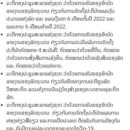
ມະຕິກອງປະຊຸມສະພາແຫ່ງຊາດ ວ່າດ້ວຍການຮັບຮອງເອົາບົດ
ລາຍງານຂອງລັດຖະບານ ກ່ຽວກັບການຈັດຕັ້ງປະຕິບັດແຜນງົບ
ປະມານແຫ່ງລັດ ແລະ ແຜນເງິນຕາ 6 ເດືອນຕົ້ນປີ 2022 ແລະ
ແຜນການ 6 ເດືອນທ້າຍປີ 2022.
ມະຕິກອງປະຊຸມສະພາແຫ່ງຊາດ ວ່າດ້ວຍການຮັບຮອງເອົາບົດ
ລາຍງານຂອງລັດຖະບານ ກ່ຽວກັບການປະເມີນຜົນການຈັດຕັ້ງ
ປະຕິບັດກົດໝາຍ 4 ສະບັບຄື: ກົດໝາຍວ່າດ້ວຍທີ່ດິນ, ກົດໝາຍ
ວ່າດ້ວຍການສົ່ງເສີມການລົງທຶນ, ກົດໝາຍວ່າດ້ວຍຊັບສິນຂອງລັດ
ແລະ ກົດໝາຍວ່າດ້ວຍແຮ່ທາດ.
ມະຕິກອງປະຊຸມສະພາແຫ່ງຊາດ ວ່າດ້ວຍການຮັບຮອງເອົາບົດ
ລາຍງານຂອງລັດຖະບານ ກ່ຽວກັບທິດທາງການປະຕິຮູບລັດ
ວິສາຫະກິດ ລວມທັງການປັບປຸງໂຄງສ້າງຂອງທະນາຄານທຸລະກິດ
ລັດ.
ມະຕິກອງປະຊຸມສະພາແຫ່ງຊາດ ວ່າດ້ວຍການຮັບຮອງເອົາບົດ
ລາຍງານຂອງລັດຖະບານ ກ່ຽວກັບການຈັດຕັ້ງປະຕິບັດແຜນການ
ທ່ອງທ່ຽວສີຂຽວ ແລະການເປີດປະເທດ ຕິດພັນກັບການປ້ອງກັນ
ແລະ ຮັບມືການແຜ່ລະບາດຂອງພະຍາດໂຄວິດ-19.