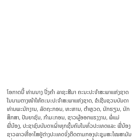
ໂອກາດນີ້ ທ່ານນາງ ປິ່ງຄໍາ ລາຊະສີມາ ຄະນະປະຈໍາສະພາແຫ່ງຊາດ
ໃນນາມຕາງໜ້າໃຫ້ຄະນະປະຈຳສະພາແຫ່ງຊາດ, ຂໍເຊີນຊວນບັນດາ
ທ່ານພະນັກງານ, ລັດຖະກອນ, ທະຫານ, ຕຳຫຼວດ, ນັກຮຽນ, ນັກ
ສຶກສາ, ປັນຍາຊົນ, ກຳມະກອນ, ຊາວຜູ້ອອກແຮງງານ, ພໍ່ແມ່
ພີ່ນ້ອງ, ປະຊາຊົນບັນດາເຜົ່າທຸກຊັ້ນຄົນໃນທົ່ວປະເທດແລະ ພີ່ນ້ອງ
ຊາວລາວທີ່ອາໄສຢູ່ຕ່າງປະເທດຈົ່ງຕິດຕາມກອງປະຊຸມສະໄໝສາມັນ