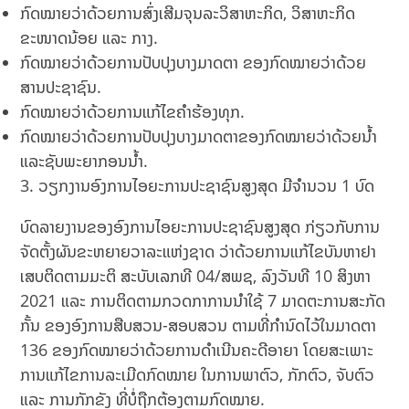
ກົດໝາຍວ່າດ້ວຍການສົ່ງເສີມຈຸນລະວິສາຫະກິດ, ວິສາຫະກິດ
ຂະໜາດນ້ອຍ ແລະ ກາງ.
ກົດໝາຍວ່າດ້ວຍການປັບປຸງບາງມາດຕາ ຂອງກົດໝາຍວ່າດ້ວຍ
ສານປະຊາຊົນ.
ກົດໝາຍວ່າດ້ວຍການແກ້ໄຂຄໍາຮ້ອງທຸກ.
ກົດໝາຍວ່າດ້ວຍການປັບປຸງບາງມາດຕາຂອງກົດໝາຍວ່າດ້ວຍນໍ້າ
ແລະຊັບພະຍາກອນນໍ້າ.
3. ວຽກງານອົງການໄອຍະການປະຊາຊົນສູງສຸດ ມີຈໍານວນ 1 ບົດ
ບົດລາຍງານຂອງອົງການໄອຍະການປະຊາຊົນສູງສຸດ ກ່ຽວກັບການ
ຈັດຕັ້ງຜັນຂະຫຍາຍວາລະແຫ່ງຊາດ ວ່າດ້ວຍການແກ້ໄຂບັນຫາຢາ
ເສບຕິດຕາມມະຕິ ສະບັບເລກທີ 04/ສພຊ, ລົງວັນທີ 10 ສິງຫາ
2021 ແລະ ການຕິດຕາມກວດກາການນໍາໃຊ້ 7 ມາດຕະການສະກັດ
ກັ້ນ ຂອງອົງການສືບສວນ-ສອບສວນ ຕາມທີ່ກໍານົດໄວ້ໃນມາດຕາ
136 ຂອງກົດໝາຍວ່າດ້ວຍການດໍາເນີນຄະດີອາຍາ ໂດຍສະເພາະ
ການແກ້ໄຂການລະເມີດກົດໝາຍ ໃນການພາຕົວ, ກັກຕົວ, ຈັບຕົວ
ແລະ ການກັກຂັງ ທີ່ບໍ່ຖືກຕ້ອງຕາມກົດໝາຍ.