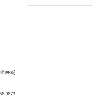
ເໝັນສົ້ມ
ມປະເທດຜູ້
 158.9873