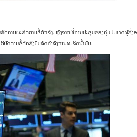
ດການຜະລິດຕາມຂໍ້ຕົກລົງ. ຫຼັງຈາກທີ່ການປະຊຸມຂອງກຸ່ມປະເທດຜູ້ສົ່ງ
ບັດຕາມຂໍ້ຕົກລົງປັບລົດກຳລັງການຜະລິດນ້ຳມັນ.