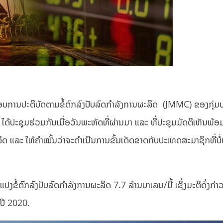
ບການປະຕິບັດຕາມຂໍ້ຕົກລົງປັບລົດກຳລັງການຜະລິດ (JMMC) ຂອງກຸ່ມປ
້ປະຊຸມຮ່ວມກັນເມື່ອວັນພະຫັດທີ່ຜ່ານມາ ແລະ ທີ່ປະຊຸມມັດຕິເຫັນພ້ອມ
ດ ແລະ ໃຫ້ຄຳໝັ້ນວ່າຈະດຳເນີນການຂັ້ນເດັດຂາດກັບປະເທດສະມາຊິກທີ່ບໍ່
ງຂໍ້ຕົກລົງປັບລົດກຳລັງການຜະລິດ 7.7 ລ້ານບາເລນ/ມື້ ເຊິ່ງມະຕິດັ່ງກ່າ
ຍປີ 2020.