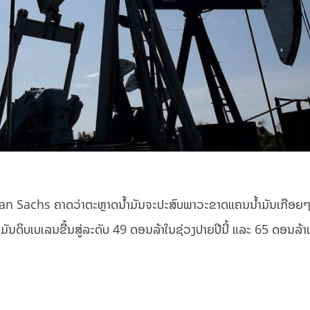
man Sachs ຄາດວ່າຕະຫຼາດນ້ຳມັນຈະປະສົບພາວະຂາດແຄນນ້ຳມັນເກືອຍໆ
້ຳມັນດິບເບເລນຂື້ນສູ່ລະດັບ 49 ດອນລ້າໃນຊ່ວງປາຍປີນີ້ ແລະ 65 ດອນລ້