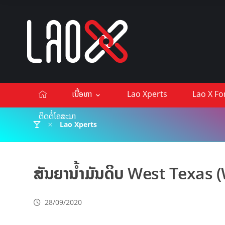
ເນື້ອຫາ
Lao Xperts
Lao X F
ຕິດຕໍ່ໂຄສະນາ
Lao Xperts
ສັນຍານ້ຳມັນດິບ West Texas 
28/09/2020