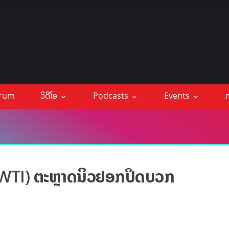
orum
ວິດີໂອ
Podcasts
Events
ກ
(WTI) ຕະຫຼາດນິວຢອກປິດບວກ