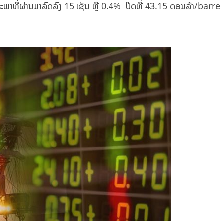
ພາທີ່ຜ່ານມາລົດລົງ 15 ເຊັນ ຫຼື 0.4% ປິດທີ່ 43.15 ດອນລ້າ/barrel 