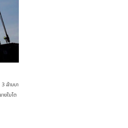
 3 ລ້ານບາ
າພາຍໃນໄຕ