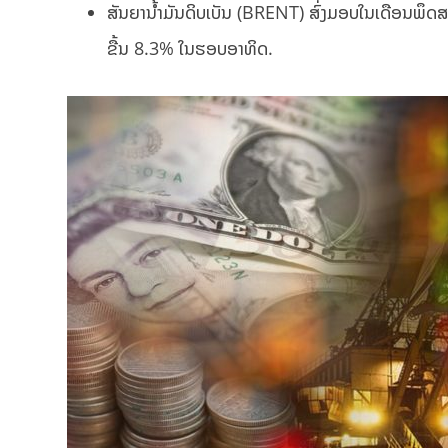
ສັນຍານ້ຳມັນດິບເບັນ (BRENT) ສົ່ງມອບໃນເດືອນພຶດສະ
ຂື້ນ 8.3% ໃນຮອບອາທິດ.