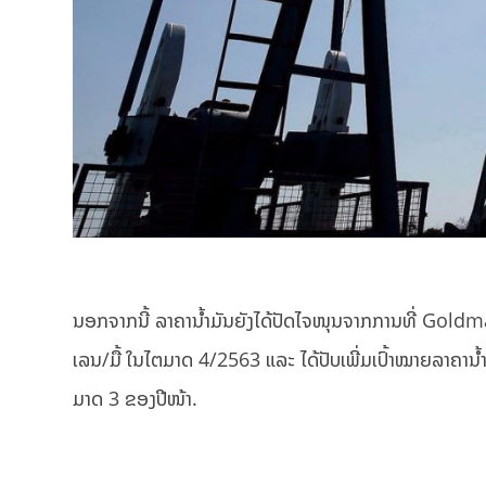
ນອກຈາກນີ້ ລາຄານ້ຳມັນຍັງໄດ້ປັດໄຈໜຸນຈາກການທີ່ Gold
ເລນ/ມື້ ໃນໄຕມາດ 4/2563 ແລະ ໄດ້ປັບເພີ່ມເປົ້າໝາຍລາຄານ
ມາດ 3 ຂອງປີໜ້າ.