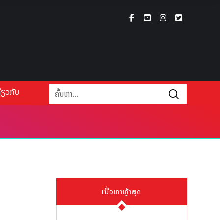
່ຽວກັບ
ເນື້ອຫາຫຼ້າສຸດ