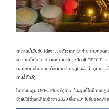
ຕະຫຼາດນ້ຳມັນດິບ ໄດ້ແຮງໜຸນຫຼັງຈາກຄະນະກຳມະການກວດສອ
ສົ່ງອອກນ້ຳມັນ ໂອເປກ ແລະ ຊາດພັນທະມິດ ຫຼື OPEC Plus ໄດ
ຄວາມສຳຄັນໃນການປະຕິບັດຕາມຂໍ້ຕົກລົງປັບລົດກຳລັງການຜະລິ
ຕາມຂໍ້ຕົກລົງ.
ໃນການປະຊຸມ OPEC Plus ດັ່ງກ່າວ ທີ່ປະຊຸມບໍ່ໄດມີການປ່ຽນແປ
ບັງຄັບໃຊ້ຕັ້ງແຕ່ເດືອນສິງຫາ 2020 ທີ່ຜ່ານມາ ໄປຈົນຮອດທ້າ