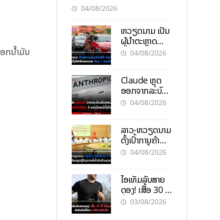
kropka i Blik dla
04/08/2026
pewności
ຫວຽດນາມ ເປັນ
ຜູ້ນຳຕະຫຼາດ
ລົດໄຟຟ້າ ໃນອາ
ອອກນ້ຳມັນ
04/08/2026
ຊຽນ ເຄິ່ງປີ
ທຳອິດຍອດຂາຍ
Claude ຫຼຸດ
ບັນລຸ 1 ແສນຄັນ
ອອກຈາກລະບົບ
ທົດສອບ ກ່ອນ
04/08/2026
ແຮັກບໍລິສັດ 3
ແຫ່ງໂດຍບໍ່ຕັ້ງໃຈ
ລາວ-ຫວຽດນາມ
ຕັ້ງເປົ້າການຄ້າ
ທະລຸ 4 ຕື້ໂດລາ
04/08/2026
ພ້ອມຍູ້ແຮງ
ໂຄງການທໍ່ນໍ້າມັນ
ໄອເທັມລັບສາຍ
ຂ້າມຊາດ
ດອງ! ເສື້ອ 30 ມື້
ບໍ່ຕ້ອງຊັກ ສຳລັບ
03/08/2026
ຄົນຂີ້ຄ້ານແຕ່ຢ້ານ