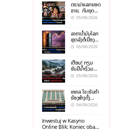
ດຣາມ່າແລກຍອດ
ຂາຍ, ກົນຍຸດ
ການຕະຫຼາດສີ
05/08/2026
ເທົາ ຢາພິດ
ທຳລາຍທຸລະກິດ
ລາຄານ້ຳມັນໂລກ
ໄລຍະຍາວ
ຫຼຸດລົງຕໍ່ເນື່ອງ
ຮັບສັນຍານບວກ
05/08/2026
ຊ່ອງແຄບຮໍມຸສ
ຈັບຕາລາຄາໃນ
ເຕືອນ! ກຽມ
ລາວ
ຮັບມືນໍ້າຖ້ວມ
ກະທັນຫັນ-ດິນ
05/08/2026
ເຈື່ອນ ຫຼັງພາຍຸ
ຝົນຍັງສືບຕໍ່ຕົກ
ທຫລ ໂຈະຮັບຄຳ
ໜັກທົ່ວປະເທດ
ຮ້ອງສ້າງຕັ້ງ
ສະຖາບັນການເງິນ
04/08/2026
ນອກທະນາຄານ
ຊົ່ວຄາວ ປັບປຸງ
Inwestuj w Kasyno
ເງື່ອນໄຂໃໝ່
Online Blik: Koniec obaw,