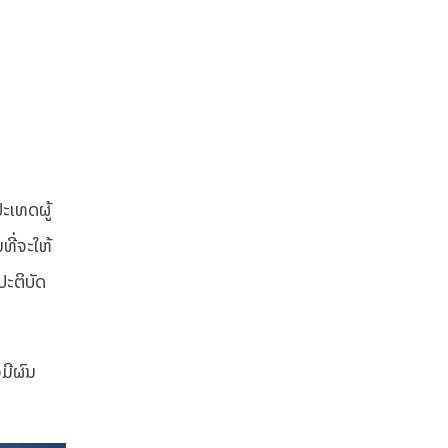
ະເທດຜູ້
ທີ່ຈະໃຫ້
ປະຕິບັດ
ວມີຜົນ