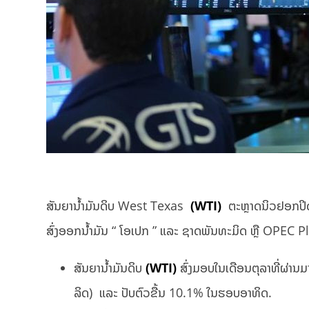
ສັນຍານ້ຳມັນດິບ West Texas
(WTI)
ຕະຫຼາດນິວຢອກປິດບວ
ສົ່ງອອກນ້ຳມັນ “ ໂອເປກ ” ແລະ ຊາດພັນທະມິດ ຫຼື OPEC Plu
ສັນຍານ້ຳມັນດິບ
(WTI)
ສົ່ງມອບໃນເດືອນຕຸລາທີ່ຜ່ານມ
ລິດ) ແລະ ປັບຕົວຂື້ນ 10.1% ໃນຮອບອາທິດ.