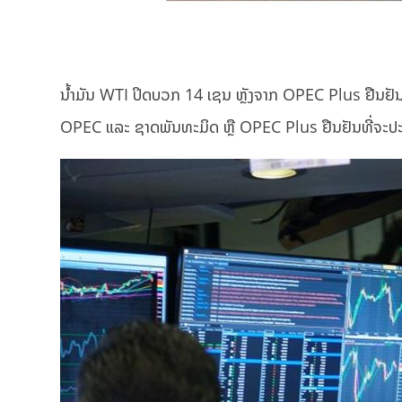
ນ້ຳມັນ WTI ປິດບວກ 14 ເຊນ ຫຼັງຈາກ OPEC Plus ຢືນຢັນລົ
OPEC ແລະ ຊາດພັນທະມິດ ຫຼື OPEC Plus ຢືນຢັນທີ່ຈະປະຕິ