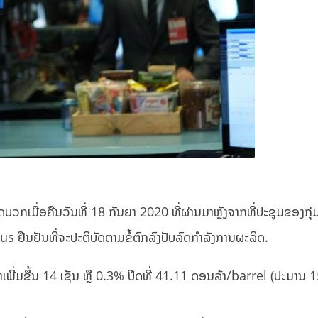
ກເມື່ອຄືນວັນທີ່ 18 ກັນຍາ 2020 ທີ່ຜ່ານມາຫຼັງຈາກທີ່ປະຊຸມຂອງກຸ່
s ຢືນຢັນທີ່ຈະປະຕິບັດຕາມຂໍ້ຕົກລົງປັບລົດກຳລັງການຜະລິດ.
າເພີ່ມຂື້ນ 14 ເຊັນ ຫຼື 0.3% ປິດທີ່ 41.11 ດອນລ້າ/barrel (ປະມານ