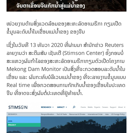
ໜ່ວຍງານດ້ານສິ່ງແວດລ້ອມຂອງສະຫະລັດອາເມຣິກາ ກຽມເປີດ
ຂໍ້ມູນລະດັບນຳ້ໃນເຂື່ອນແມ່ນຳ້ຂອງ ຂອງຈີນ
ເຊິ່ງໃນວັນທີ 13 ທັນວາ 2020 ທີ່ຜ່ານມາ ສຳນັກຂ່າວ Reuters
ລາຍງານວ່າ ສະຕິມສັນ ເຊັນເຕີ (Stimson Center) ອົົງກອນບໍ່
ສະແຫວງຜົນກຳໄລຂອງສະຫະລັດອາເມຣິກາກຽມຕົວເປີດໂຄງການ
Mekong Dam Monitor ເປັນສິ່ງທີ່ຈະກວດສອບລະດັບນຳ້ໃນ
ເຂື່ອນ ແລະ ຜົນກະທົບບໍລິເວນແມ່ນຳ້ຂອງ ທີ່ຈະລາຍງານຂໍ້ມູນແບບ
Real time ເພື່ອກວດສອບການກັກເກັບນຳ້ຂອງເຂື່ອນໃນປະເທດ
ຈີນ ທີ່ອາດຈະສົ່ງຜົນຕໍ່ປະເທດທີ່ຢູ່ທ້າຍນຳ້.