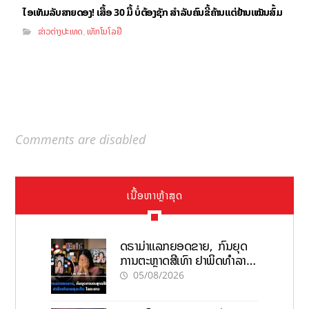
ໄອເທັມລັບສາຍດອງ! ເສື້ອ 30 ມື້ ບໍ່ຕ້ອງຊັກ ສຳລັບຄົນຂີ້ຄ້ານແຕ່ຢ້ານເໝັນສົ້ມ
ຂ່າວຕ່າງປະເທດ
ເທັກໂນໂລຢີ
,
Comments are disabled
ເນື້ອຫາຫຼ້າສຸດ
ດຣາມ່າແລກຍອດຂາຍ, ກົນຍຸດ
ການຕະຫຼາດສີເທົາ ຢາພິດທຳລາຍ
ທຸລະກິດ ໄລຍະຍາວ
05/08/2026