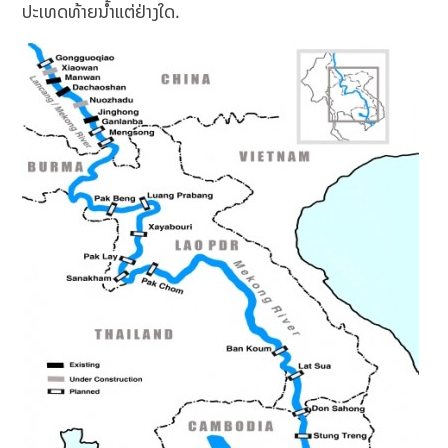
ປະເທດທ້າຍນຳ້ແຕ່ຢ່າງໃດ.