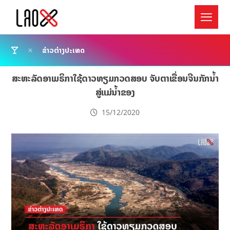
ຂ່າວຕ່າງປະເທດ
ສະຫະລັດອາເມຣິກາໃຊ້ດາວທຽມກວດສອບ ຈັບຕາເຂື່ອນຈີນກັກນຳ້
ສູ່ແມ່ນຳ້ຂອງ
15/12/2020