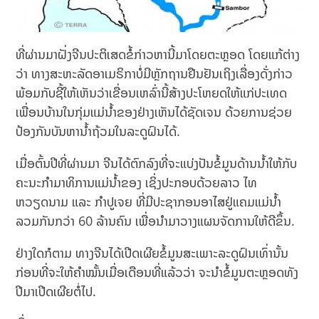
ທີ່ຜ່ານມາຝັ່ງຈີນປະຕິເສດຂໍ້ກ່າວຫານີ້ມາໂດຍຕະຫຼອດ ໂດຍແກ້ຕ່າງ
ວ່າ ທາງສະຫະລັດອາເມຣິກາບໍ່ມີຫຼັກຖານຢືນຢັນເຖິງເລື່ອງດັ່ງກ່າວ
ພ້ອມກັບຊີ້ໃຫ້ເຫັນວ່າເຂື່ອນເຫລົ່ານີ້ສ້າງປະໂຫຍດໃຫ້ແກ່ປະເທດ
ເພື່ອນບ້ານໃນກຸ່ມແມ່ນຳ້ຂອງຢ່າງເຫັນໄດ້ຊັດເຈນ ດ້ວຍການຊ່ວຍ
ປ້ອງກັນບັນຫານຳ້ຖ້ວມໃນລະດູຝົນໄດ້.
ເມື່ອຕົ້ນປີທີ່ຜ່ານມາ ຈີນໄດ້ຕົກລົງທີ່ຈະແບ່ງປັນຂໍ້ມູນດ້ານນຳ້ໃຫ້ກັບ
ຄະນະກຳມາທິການແມ່ນຳ້ຂອງ ເຊິ່ງປະກອບດ້ວຍລາວ ໄທ
ຫວຽດນາມ ແລະ ກຳປູເຈຍ ທີ່ມີປະຊາກອນອາໄສຢູ່ແຄມແມ່ນຳ້
ລວມກັນກວ່າ 60 ລ້ານຄົນ ເພື່ອນຳມາວາງແຜນຈັດການໃຫ້ດີຂຶ້ນ.
ຢ່າງໃດກໍຕາມ ທາງຈີນໄດ້ເປີດເຜີຍຂໍ້ມູນສະເພາະລະດູຝົນເທົ່ານັ້ນ
ກ່ອນທີ່ຈະໃຫ້ຄຳໝັ້ນເມື່ອເດືອນທີ່ແລ້ວວ່າ ຈະນຳຂໍ້ມູນຕະຫຼອດທັງ
ປີມາເປີດເຜີຍຕໍ່ໄປ.