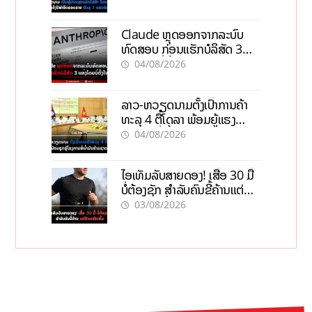
Claude ຫຼຸດອອກຈາກລະບົບ
ທົດສອບ ກ່ອນແຮັກບໍລິສັດ 3
ແຫ່ງໂດຍບໍ່ຕັ້ງໃຈ
04/08/2026
ລາວ-ຫວຽດນາມຕັ້ງເປົ້າການຄ້າ
ທະລຸ 4 ຕື້ໂດລາ ພ້ອມຍູ້ແຮງ
ໂຄງການທໍ່ນໍ້າມັນຂ້າມຊາດ
04/08/2026
ໄອເທັມລັບສາຍດອງ! ເສື້ອ 30 ມື້
ບໍ່ຕ້ອງຊັກ ສຳລັບຄົນຂີ້ຄ້ານແຕ່
ຢ້ານເໝັນສົ້ມ
03/08/2026