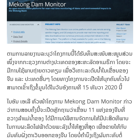
ຕາມການລາຍງານລະບຸວ່າໂຄງການນີ້ໄດ້ຮັບທຶນສະໜັບສະໜູນສ່ວນ
ໜຶ່ງຈາກກະຊວງການຕ່າງປະເທດຂອງສະຫະລັດອາເມຣິກາ ໂດຍຈະ
ມີການໃຊ້ພາບຖ່າຍດາວທຽມ ເພື່ອວິເຄາະລະດັບນຳ້ໃນເຂື່ອນຂອງ
ຈີນ ແລະ ປະເທດອື່ນໆ ໂດຍທາງໂຄງການຈະເປີດໃຫ້ບຸກຄົນທົ່ວໄປ
ສາມາດເຂົ້າເຖິງຂໍ້ມູນໄດ້ໃນວັນອັງຄານທີ 15 ທັນວາ 2020 ນີ້
ໄບອັນ ເອເລີ ຫົວໜ້າໂຄງການ Mekong Dam Monitor ກ່າວ
ວ່າການສອບຄັ້ງນີ້ຈະເປີດຫຼັກຖານວ່າເຂື່ອນ 11 ແຫ່ງຂອງຈີນທີ່
ຂວາງລຳແມ່ນ້ຳຂອງ ໄດ້ມີການບໍລິຫານຈັດການໃຫ້ມີປະສິດທິພາບ
ໃນການຜະລິດໄຟຟ້າດ້ວຍພະລັງນຳ້ໃຫ້ສູງທີ່ສຸດ ເພື່ອຂາຍໃຫ້ກັບ
ມົນທົນຝັ່ງຕາເວັນອອກຂອງຈີນ ໂດຍບໍ່ຄຳນຶງເຖິງຜົນກະທົບຕໍ່