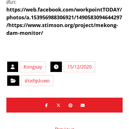
ທີ່ມາ:
https://web.facebook.com/workpointTODAY/
photos/a.153956988306921/1490583094644297
/
https://www.stimson.org/project/mekong-
dam-monitor/
Kongxay
15/12/2020
ຂ່າວຕ່າງປະເທດ