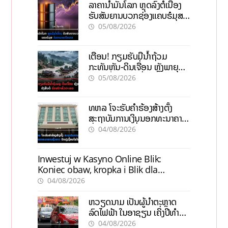
ລາຄານ້ຳມັນໂລກ ຫຼຸດລົງຕໍ່ເນື່ອງ
ຮັບສັນຍານບວກຊ່ອງແຄບຮໍມຸສ
ຈັບຕາລາຄາໃນລາວ
05/08/2026
ເຕືອນ! ກຽມຮັບມືນໍ້າຖ້ວມ
ກະທັນຫັນ-ດິນເຈື່ອນ ຫຼັງພາຍຸຝົນ
ຍັງສືບຕໍ່ຕົກໜັກທົ່ວປະເທດ
05/08/2026
ທຫລ ໂຈະຮັບຄຳຮ້ອງສ້າງຕັ້ງ
ສະຖາບັນການເງິນນອກທະນາຄານ
ຊົ່ວຄາວ ປັບປຸງເງື່ອນໄຂໃໝ່
04/08/2026
Inwestuj w Kasyno Online Blik:
Koniec obaw, kropka i Blik dla
pewności
04/08/2026
ຫວຽດນາມ ເປັນຜູ້ນຳຕະຫຼາດ
ລົດໄຟຟ້າ ໃນອາຊຽນ ເຄິ່ງປີທຳອິດ
ຍອດຂາຍບັນລຸ 1 ແສນຄັນ
04/08/2026