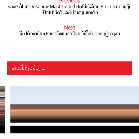
Previous
Save ບໍ່ໄຫວ! Visa ແລະ Mastercard ຢຸດໃຫ້ບໍລິການ Pornhub ຫຼັງຖືກ
ເປີດໂປງມີຄລິບລະເມີດທາງເພດເດັກ
Next
ຈີນ ໄດ້ກາຍເປັນປະເທດທີສາມຂອງໂລກ ທີ່ຂຶ້ນໄປປັກທຸງຢູ່ດວງຈັນ
ຂ່າວທີ່ກ່ຽວຂ້ອງ ...