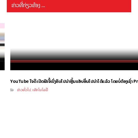
ຂ່າວທີ່ກ່ຽວຂ້ອງ ...
YouTube ໃຈດີ ເປີດຟີເຈີ້ເບິ່ງຄິບໄປນຳຫຼິ້ນແອັບອື່ນໄປນຳໄດ້ແລ້ວ ໂດຍບໍ່ຕ້ອງເຊົ່
ຂ່າວທົ່ວໄປ
ເທັກໂນໂລຢີ
,