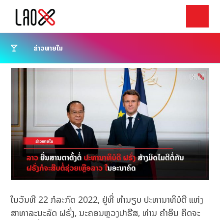
ຂ່າວພາຍໃນ
ໃນວັນທີ 22 ກໍລະກົດ 2022, ຢູ່ທີ່ ທຳນຽບ ປະທານາທິບໍດີ ແຫ່ງ
ສາທາລະນະລັດ ຝຣັ່ງ, ນະຄອນຫຼວງປາຣີສ, ທ່ານ ຄຳອິນ ຄິດຈະ