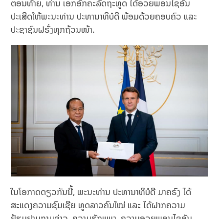
ຕອນທ້າຍ, ທ່ານ ເອກອັກຄະລັດຖະທູດ ໄດ້ອວຍພອນໄຊອັນ
ປະເສີດໃຫ້ພະນະທ່ານ ປະທານາທິບໍດີ ພ້ອມດ້ວຍຄອບຄົວ ແລະ
ປະຊາຊົນຝຣັ່ງທຸກຖ້ວນໜ້າ.
ໃນໂອກາດດຽວກັນນີ້, ພະນະທ່ານ ປະທານາທິບໍດີ ມາຄຣົງ ໄດ້
ສະແດງຄວາມຊົມເຊີຍ ທູດລາວຄົນໃໝ່ ແລະ ໄດ້ຝາກຄວາມ
ຢ້ຽມຢາມຖາມຂ່າວ, ຄວາມຮັກແພງ, ຄວາມອວຍພອນໄຊອັນ