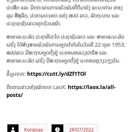
ປະເສີດ ແລະ ມິດຕະພາບການພົວພັນທີ່ດີມາຍັງ ພະນະທ່ານ ທອງ
ລຸນ ສີສຸລິດ, ປະທານປະເທດ ແຫ່ງ ສປປ ລາວ, ລັດຖະບານ ແລະ
ປະຊາຊາຊົນລາວທຸກຖ້ວນໜ້າ.
ສາທາລະນະລັດ ປະຊາທິປະໄຕ ປະຊາຊົນລາວ ແລະ ສາທາລະນະລັດ
ຝຣັ່ງ ໄດ້ສ້າງສາຍພົວພັນການທູດນຳກັນໃນວັນທີ 22 ຕຸລາ 1953;
ສປປລາວ ມີສະຖານທູດຕັ້ງຢູ່ ນະຄອນຫລວງປາຣີສ ແລະ
ສາທາລະນະລັດ ຝຣັ່ງ ມີສະຖານທູດຕັ້ງຢູ່ ນະຄອນຫຼວງວຽງຈັນ.
ຂໍ້ມູນຈາກ:
https://cutt.ly/dZf1TOl
ຕິດຕາມຂ່າວທັງໝົດຈາກ LaoX:
https://laox.la/all-
posts/
Kongxay
28/07/2022