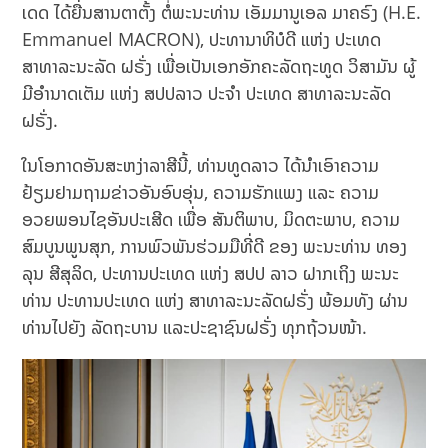
ເດດ ໄດ້ຍື່ນສານຕາຕັ້ງ ຕໍ່ພະນະທ່ານ ເອັມມານູເອລ ມາຄຣົງ (H.E.
Emmanuel MACRON), ປະທານາທິບໍດີ ແຫ່ງ ປະເທດ
ສາທາລະນະລັດ ຝຣັ່ງ ເພື່ອເປັນເອກອັກຄະລັດຖະທູດ ວິສາມັນ ຜູ້
ມີອຳນາດເຕັມ ແຫ່ງ ສປປລາວ ປະຈຳ ປະເທດ ສາທາລະນະລັດ
ຝຣັ່ງ.
ໃນໂອກາດອັນສະຫງ່າລາສີນີ້, ທ່ານທູດລາວ ໄດ້ນຳເອົາຄວາມ
ຢ້ຽມຢາມຖາມຂ່າວອັນອົບອຸ່ນ, ຄວາມຮັກແພງ ແລະ ຄວາມ
ອວຍພອນໄຊອັນປະເສີດ ເພື່ອ ສັນຕິພາບ, ມິດຕະພາບ, ຄວາມ
ສົມບູນພູນສຸກ, ການພົວພັນຮ່ວມມືທີ່ດີ ຂອງ ພະນະທ່ານ ທອງ
ລຸນ ສີສຸລິດ, ປະທານປະເທດ ແຫ່ງ ສປປ ລາວ ຝາກເຖິງ ພະນະ
ທ່ານ ປະທານປະເທດ ແຫ່ງ ສາທາລະນະລັດຝຣັ່ງ ພ້ອມທັງ ຜ່ານ
ທ່ານໄປຍັງ ລັດຖະບານ ແລະປະຊາຊົນຝຣັ່ງ ທຸກຖ້ວນໜ້າ.