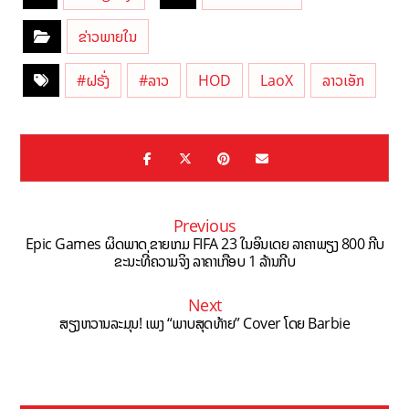
ຂ່າວພາຍໃນ
#ຝຣັ່ງ
#ລາວ
HOD
LaoX
ລາວເອັກ
Previous
Epic Games ຜິດພາດ ຂາຍເກມ FIFA 23 ໃນອິນເດຍ ລາຄາພຽງ 800 ກີບ
ຂະນະທີ່ຄວາມຈິງ ລາຄາເກືອບ 1 ລ້ານກີບ
Next
ສຽງຫວານລະມຸນ! ເພງ “ພາບສຸດທ້າຍ” Cover ໂດຍ Barbie