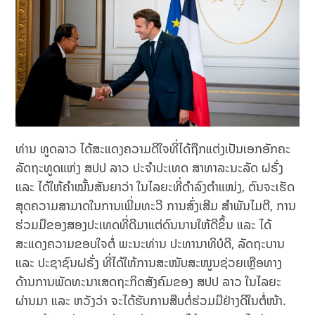
ທ່ານ ທູດລາວ ໄດ້ສະແດງຄວາມດີໃຈທີ່ໄດ້ຖືກແຕ່ງເປັນເອກອັກຄະ
ລັດຖະທູດແຫ່ງ ສປປ ລາວ ປະຈຳປະເທດ ສາທາລະນະລັດ ຝຣັ່ງ
ແລະ ໄດ້ໃຫ້ຄຳໝັ້ນສັນຍາວ່າ ໃນໄລຍະທີ່ດຳລົງຕຳແໜ່ງ, ຕົນຈະເຮັດ
ສຸດຄວາມສາມາດໃນການເພີ່ມທະວີ ການສົ່ງເສີມ ສຳພັນໄມຕີ, ການ
ຮ່ວມມືຂອງສອງປະເທດທີ່ດີມາແຕ່ດົນນານໃຫ້ດີຂຶ້ນ ແລະ ໄດ້
ສະແດງຄວາມຂອບໃຈຕໍ່ ພະນະທ່ານ ປະທານາທິບໍດີ, ລັດຖະບານ
ແລະ ປະຊາຊົນຝຣັ່ງ ທີ່ໄດ້ໃຫ້ການສະໜັບສະໜູນຊ່ວຍເຫຼືອທາງ
ດ້ານການພັດທະນາເສດຖະກິດສັງຄົມຂອງ ສປປ ລາວ ໃນໄລຍະ
ຜ່ານມາ ແລະ ຫວັງວ່າ ຈະໄດ້ຮັບການສືບຕໍ່ຮ່ວມມືຢ່າງດີໃນຕໍ່ໜ້າ.