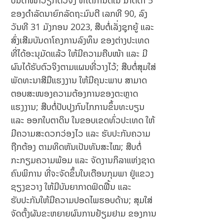
ບັນດາໜ້າວຽກຕົວຈິງ ທີ່ໄດ້ກຳນົດໃນ ມາດຕາ 5
ຂອງດຳລັດນາຍົກລັດຖະມົນຕີ ເລກທີ 90, ລົງ
ວັນທີ 31 ມັງກອນ 2023, ສືບຕໍ່ເລັ່ງຊຸກຍູ້ ແລະ
ສົ່ງເສີມບັນດາໂຄງການລົງທຶນ ຂອງຕ່າງປະເທດ
ທີ່ໄດ້ອະນຸມັດແລ້ວ ໃຫ້ມີຄວາມຄືບໜ້າ ແລະ ມີ
ຜົນໄດ້ຮັບຕົວຈິງຕາມແຜນທີ່ວາງໄວ້; ສືບຕໍ່ສຸມໃສ່
ພັດທະນາສີມືແຮງງານ ໃຫ້ມີຄຸນະພາບ ສາມາດ
ຕອບສະໜອງຄວາມຕ້ອງການຂອງຕະຫຼາດ
ແຮງງານ; ສືບຕໍ່ປັບປຸງກົນໄກການຂຶ້ນທະບຽນ
ແລະ ອອກໃບຕາດິນ ໃນຂອບເຂດທົ່ວປະເທດ ໃຫ້
ມີຄວາມສະດວກວ່ອງໄວ ແລະ ຮັບປະກັນຄວາມ
ຖືກຕ້ອງ ຕາມທິດຫັນເປັນທັນສະໄໝ; ສືບຕໍ່
ກະກຽມຄວາມພ້ອມ ແລະ ຈັດງານກິລາແຫ່ງຊາດ
ຄົນພິການ ທີ່ຈະຈັດຂຶ້ນໃນເດືອນກຸມພາ ຢູ່ແຂວງ
ຊຽງຂວາງ ໃຫ້ມີບັນຍາກາດຟົດຟື້ນ ແລະ
ຮັບປະກັນໃຫ້ມີຄວາມປອດໄພຮອບດ້ານ; ສຸມໃສ່
ຈັດຕັ້ງຜັນຂະຫຍາຍຜົນການຢ້ຽມຢາມ ຂອງການ