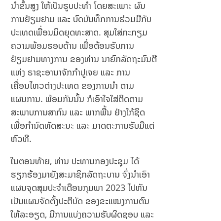
ນໍາຂັ້ນສູງ ໃຫ້ເປັນຮູບປະທໍາ ໂດຍສະເພາະ ຜົນ
ການຢ້ຽມຢາມ ແລະ ບົດບັນທຶກການຮ່ວມມືກັບ
ປະເທດເພື່ອນມິດຍຸດທະສາດ. ສຸມໃສ່ກະກຽມ
ຄວາມພ້ອມຮອບດ້ານ ເພື່ອຕ້ອນຮັບການ
ຢ້ຽມຢາມທາງການ ຂອງທ່ານ ນາຍົກລັດຖະມົນຕີ
ແຫ່ງ ຣາຊະອານາຈັກກຳປູເຈຍ ແລະ ການ
ເຄື່ອນໄຫວຕ່າງປະເທດ ຂອງການນຳ ຕາມ
ແຜນການ. ພ້ອມກັນນັ້ນ ກໍເອົາໃຈໃສ່ຕິດຕາມ
ສະພາບການສາກົນ ແລະ ພາກພື້ນ ຢ່າງໃກ້ຊິດ
ເພື່ອກຳນົດທັດສະນະ ແລະ ມາດຕະການຮັບມືແຕ່
ຫົວທີ.
ໃນຕອນທ້າຍ, ທ່ານ ປະທານກອງປະຊຸມ ໄດ້
ຮຽກຮ້ອງມາຍັງສະມາຊິກລັດຖະບານ ຈົ່ງນຳເອົາ
ແຜນຈຸດສຸມປະຈຳເດືອນກຸມພາ 2023 ໄປຫັນ
ເປັນແຜນຈັດຕັ້ງປະຕິບັດ ຂອງຂະແໜງການຕົນ
ໃຫ້ລະອຽດ, ມີການແບ່ງຄວາມຮັບຜິດຊອບ ແລະ