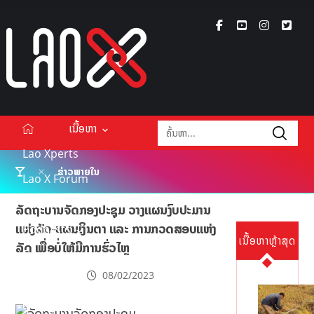
ເນື້ອຫາ
Lao Xperts
ຂ່າວພາຍໃນ
Lao X Forum
ວິດີໂອ
ລັດຖະບານຈັດກອງປະຊຸມ ວາງແຜນງົບປະມານ
ແຫ່ງລັດ-ແຜນເງິນຕາ ແລະ ການກວດສອບແຫ່ງ
Podcasts
ເນື້ອຫາຫຼ້າສຸດ
ລັດ ເພື່ອບໍ່ໃຫ້ມີການຮົ່ວໄຫຼ
Events
08/02/2023
ກ່ຽວກັບ
ຕິດຕໍ່ໂຄສະນາ