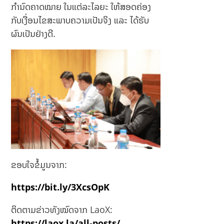
ກຳນົດຄາດໝາຍ ໃນແຕ່ລະໄລຍະ ໃຫ້ສອດຄ່ອງ
ກັບເງື່ອນໄຂສະພາບຄວາມເປັນຈິງ ແລະ ໄດ້ຮັບ
ຜົນເປັນຢ່າງດີ.
ຂອບໃຈຂໍ້ມູນຈາກ:
https://bit.ly/3XcsOpK
ຕິດຕາມຂ່າວທັງໝົດຈາກ LaoX:
https://laox.la/all-posts/