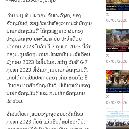
ທ່ານ ນາງ ທິບພະກອນ ຈັນທະວົງສາ, ຮອງ
08/08/2026
ລັດຖະມົນຕີ, ຮອງຫົວໜ້າຫ້ອງວ່າການສຳນັກງານ
ນາຍົກລັດຖະມົນຕີ ໄດ້ຖະແຫຼງຂ່າວ ຜົນກອງ
ປະຊຸມລັດຖະບານສະໄໝສາມັນ ປະຈຳເດືອນ
ມັງກອນ 2023 ໃນວັນທີ 7 ກຸມພາ 2023 ນີ້ວ່າ:
ກອງປະຊຸມລັດຖະບານສະໄໝສາມັນ ປະຈຳເດືອນ
ມັງກອນ 2023 ໄຂຂຶ້ນໃນລະຫວ່າງ ວັນທີ 6-7
07/08/2026
ກຸມພາ 2023 ທີ່ສຳນັກງານນາຍົກລັັດຖະມົນຕີ,
ພາຍໃຕ້ການເປັນປະທານຂອງ ທ່ານ ສອນໄຊ ສີ
ພັນດອນ ນາຍົກລັດຖະມົນຕີ, ມີບັນດາທ່ານຮອງ
ນາຍົກລັດຖະມົນຕີ ແລະ ສະມາຊິກລັດຖະບານ
ເຂົ້າຮ່ວມ.
07/08/2026
ສໍາລັບທິດທາງແຜນວຽກຈຸດສຸມປະຈຳເດືອນ
ກຸມພາ 2023 ຕົ້ນຕໍ ແມ່ນສືບຕໍ່ສຸມໃສ່ປະຕິບັດ