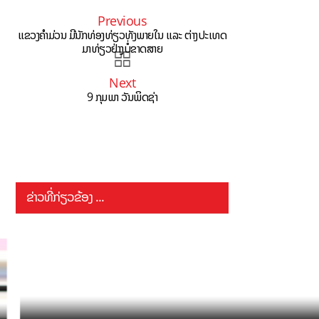
Previous
ແຂວງຄຳມ່ວນ ມີນັກທ່ອງທ່ຽວທັງພາຍໃນ ແລະ ຕ່າງປະເທດ
ມາທ່ຽວຢ່າງບໍ່ຂາດສາຍ
Next
9 ກຸມພາ ວັນພິດຊ່າ
ຂ່າວທີ່ກ່ຽວຂ້ອງ ...