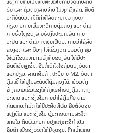
ແຮງການຫັນເປັນທັນສະໄໝໃນການຈັດເກັບລາຍ
lse
qdi
m
ຮັບ ແລະ ຄຸ້ມຄອງລາຍຈ່າຍ ໃນທຸກຂົງເຂດ, ສືບຕໍ່
Edi
ປະຕິບັດບັນດານິຕິກໍາທີ່ລັດຖະບານວາງອອກ
r?
ກ່ຽວກັບການເພີ່ມທະວີການຄຸ້ມຄອງ ແລະ ຕ້ານ
ການຮົ່ວໄຫຼຂອງລາຍຮັບງົບປະມານລັດ ການ
ປະຢັດ ແລະ ຕ້ານການຟຸມເຟືອຍ. ການນໍາໃຊ້ລົດ
ຂອງລັດ ແລະ ອື່ນໆ ໃຫ້ເຂັ້ມງວດ ລວມທັງ ສຸມ
ໃສ່ແກ້ໄຂບັນຫາການລົງທຶນຂອງລັດ ໃຫ້ມີປະ
ສິດທິຜົນສູງຂຶ້ນ, ສືບຕໍ່ເອົາໃຈໃສ່ຄຸ້ມຄອງອັດຕາ
ແລກປ່ຽນ, ລາຄາສິນຄ້າ, ປະລິມານ M2, ອັດຕາ
ເງິນເຟີ້ ໃຫ້ຢູ່ໃນລະດັບທີ່ຄຸ້ມຄອງໄດ້, ພ້ອມທັງ
ສ້າງຄວາມເຂັ້ມແຂງໃຫ້ຄັງແຮສໍາຮອງເງິນຕາຕ່າງ
ປະເທດ ແລະ ສົ່ງເສີມການນຳໃຊ້ເງິນກີບ ຕາມ
ກົດໝາຍກຳນົດ ໃຫ້ມີປະສິດທິຜົນ ສືບຕໍ່ຈັດສັນ
ແຫຼ່ງທຶນ ແລະ ສົ່ງເສີມ ຜູ້ປະກອບການຜະລິດ
ພາຍໃນ ຕິດພັນກັບການປຸງແຕ່ງກະສິກຳເປັນ
ສິນຄ້າ ເພື່ອສົ່ງອອກໃຫ້ມີຈຸດສຸມ, ຖືກເປົ້າໝາຍ