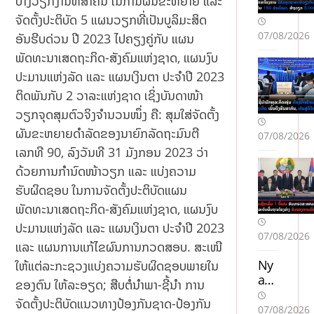
ບາງວຽກງານທີ່ສໍາຄັນ ໃນການຜັນຂະຫຍາຍ ແລະ
ຈັດຕັ້ງປະຕິບັດ 5 ແຜນວຽກທີ່ເປັນບູລິມະສິດ
07/08/2026
ອັນຮີບດ່ວນ ປີ 2023 ໄປຄຽງຄູ່ກັບ ແຜນ
ພັດທະນາເສດຖະກິດ-ສັງຄົມແຫ່ງຊາດ, ແຜນງົບ
ປະມານແຫ່ງລັດ ແລະ ແຜນເງິນຕາ ປະຈຳປີ 2023
ຕິດພັນກັບ 2 ວາລະແຫ່ງຊາດ ເຊິ່ງບັນດາໜ້າ
ວຽກຈຸດສຸມຕົວຈິງຈໍານວນໜຶ່ງ ຄື: ສຸມໃສ່ຈັດຕັ້ງ
ຜັນຂະຫຍາຍດຳລັດຂອງນາຍົກລັດຖະມົນຕີ
07/08/2026
ເລກທີ 90, ລົງວັນທີ 31 ມັງກອນ 2023 ວ່າ
ດ້ວຍການກໍານົດໜ້າວຽກ ແລະ ແບ່ງຄວາມ
ຮັບຜິດຊອບ ໃນການຈັດຕັ້ງປະຕິບັດແຜນ
ພັດທະນາເສດຖະກິດ-ສັງຄົມແຫ່ງຊາດ, ແຜນງົບ
ປະມານແຫ່ງລັດ ແລະ ແຜນເງິນຕາ ປະຈໍາປີ 2023
07/08/2026
ແລະ ແຜນການແກ້ໄຂຜົນການກວດສອບ. ສະເໜີ
Ny
ໃຫ້ແຕ່ລະກະຊວງແບ່ງຄວາມຮັບຜິດຊອບພາຍໃນ
a
ຂອງຕົນ ໃຫ້ລະອຽດ; ສືບຕໍ່ນໍາພາ-ຊີ້ນໍາ ການ
cas
ຈັດຕັ້ງປະຕິບັດແນວທາງປ້ອງກັນຊາດ-ປ້ອງກັນ
ino
07/08/2026