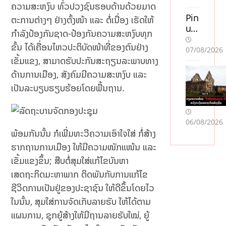
ຄວາມສະຫງົບ ທົ່ວປວງຊົນຮອບດ້ານດ້ວຍມາດ
uta
n
Pin
ຕະການຕ່າງໆ ຢ່າງຕັ້ງໜ້າ ແລະ ຕໍ່ເນື່ອງ ເຮັດໃຫ້
sve
up
ກຳລັງປ້ອງກັນຊາດ-ປ້ອງກັນຄວາມສະຫງົບທຸກ
ns
Ca
ຂັ້ນ ໄດ້ເຄື່ອນໄຫວປະຕິບັດໜ້າທີ່ຂອງຕົນຢ່າງ
k
sin
07/08/2026
lic
o
ເຂັ້ມແຂງ, ສາມາດຮັບປະກັນສະຖຽນລະພາບທາງ
en
Oy
ດ້ານການເມືອງ, ສັງຄົມມີຄວາມສະຫງົບ ແລະ
s
unl
ເປັນລະບຽບຮຽບຮ້ອຍໂດຍພື້ນຖານ.
so
arı:
m
Mo
acc
stb
06/08/2026
ept
et
ພ້ອມກັນນັ້ນ ກໍເພີ່ມທະວີຄວາມເອົາໃຈໃສ່ ກໍ່ສ້າງ
era
AZ
r
ilə
ຮາກຖານການເມືອງ ໃຫ້ມີຄວາມໜັກແໜ້ນ ແລະ
Sw
Mü
ເຂັ້ມແຂງຂຶ້ນ; ສືບຕໍ່ສຸມໃສ່ແກ້ໄຂບັນຫາ
ish
qa
ເສດຖະກິດມະຫາພາກ ຕິດພັນກັບການແກ້ໄຂ
:
yis
En
əd
ຊີວິດການເປັນຢູ່ຂອງປະຊາຊົນ ໃຫ້ດີຂຶ້ນໂດຍໄວ
jä
ə
ໃນນັ້ນ, ສຸມໃສ່ການຈັດເກັບລາຍຮັບ ໃຫ້ໄດ້ຕາມ
mf
Nə
ແຜນການ, ຊຸກຍູ້ສ້າງໃຫ້ມີຖານລາຍຮັບໃໝ່, ຍູ້
öre
Tə