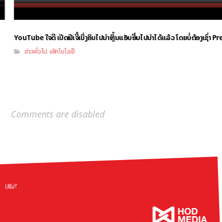
YouTube ໃຈດີ ເປີດຟີເຈີ້ເບິ່ງຄິບໄປນຳຫຼິ້ນແອັບອື່ນໄປນຳໄດ້ແລ້ວ ໂດຍບໍ່ຕ້ອງເຊົ່າ
ຂ່າວທົ່ວໄປ
ເທັກໂນໂລຢີ
,
Comments are disabled