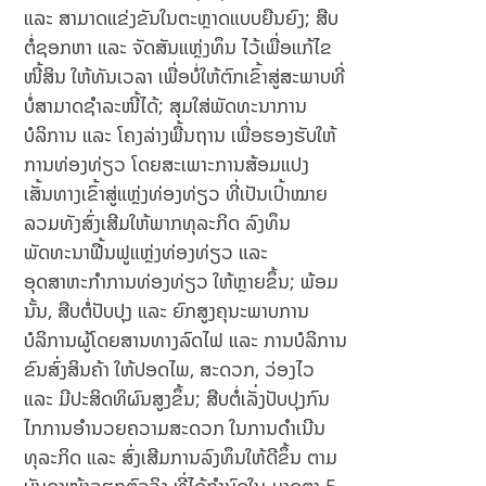
ແລະ ສາມາດແຂ່ງຂັນໃນຕະຫຼາດແບບຍືນຍົງ; ສືບ
ຕໍ່ຊອກຫາ ແລະ ຈັດສັນແຫຼ່ງທຶນ ໄວ້ເພື່ອແກ້ໄຂ
ໜີ້ສິນ ໃຫ້ທັນເວລາ ເພື່ອບໍ່ໃຫ້ຕົກເຂົ້າສູ່ສະພາບທີ່
ບໍ່ສາມາດຊຳລະໜີ້ໄດ້; ສຸມໃສ່ພັດທະນາການ
ບໍລິການ ແລະ ໂຄງລ່າງພື້ນຖານ ເພື່ອຮອງຮັບໃຫ້
ການທ່ອງທ່ຽວ ໂດຍສະເພາະການສ້ອມແປງ
ເສັ້ນທາງເຂົ້າສູ່ແຫຼ່ງທ່ອງທ່ຽວ ທີ່ເປັນເປົ້າໝາຍ
ລວມທັງສົ່ງເສີມໃຫ້ພາກທຸລະກິດ ລົງທຶນ
ພັດທະນາຟື້ນຟູແຫຼ່ງທ່ອງທ່ຽວ ແລະ
ອຸດສາຫະກຳການທ່ອງທ່ຽວ ໃຫ້ຫຼາຍຂຶ້ນ; ພ້ອມ
ນັ້ນ, ສືບຕໍ່ປັບປຸງ ແລະ ຍົກສູງຄຸນະພາບການ
ບໍລິການຜູ້ໂດຍສານທາງລົດໄຟ ແລະ ການບໍລິການ
ຂົນສົ່ງສິນຄ້າ ໃຫ້ປອດໄພ, ສະດວກ, ວ່ອງໄວ
ແລະ ມີປະສິດທິຜົນສູງຂຶ້ນ; ສືບຕໍ່ເລັ່ງປັບປຸງກົນ
ໄກການອໍານວຍຄວາມສະດວກ ໃນການດໍາເນີນ
ທຸລະກິດ ແລະ ສົ່ງເສີມການລົງທຶນໃຫ້ດີຂຶ້ນ ຕາມ