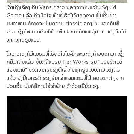
ເວົ້າເຖິງເລື່ອງເກີບ Vans ສີຂາວ ນອກຈາກກະແສໃນ Squid
Game ແລ້ວ ອີກປັດໄຈໜຶ່ງທີ່ເຮັດໃຫ້ຍອດຂາຍເພີ່ມຂຶ້ນຢ່າງ
ມະຫາສານ ກໍອາດຈະເປັນຄວາມ classic ຂອງມັນ ບວກກັບສີ
ຂາວ ເຊິ່ງກໍສາມາດເຮັດໃຫ້ປະສົມປະສານກັບແຟຊັນການແຕ່ງຕົວໄດ້
ຫຼາກຫຼາຍຮູບແບບ.
ໃນລາວເອງກໍມີແບຣນທີ່ເຮັດເກີບໃນລັກສະນະດັ່ງກ່າວອອກມາ ເຊິ່ງ
ກໍມີມາດົນແລ້ວ ນັ້ນກໍຄືແບຣນ Her Works ຮຸ່ນ “ມອບຮັກແດ່
ແລນແຕນ” ນອກຈາກຮູບຊົງທີ່ເຂົ້າກັບທຸກຮູບແບບການແຕ່ງຕົວ
ແລ້ວ ຍັງມີເອກະລັກຂອງຊົນເຜົ່າແລນແຕນທີ່ພິເສດແຕກຕ່າງຈາກ
ບ່ອນອື່ນ ນັ້ນກໍຄືການໃຊ້ຜ້າຝ້າຍ ຕໍ່າດ້ວຍມືນັ້ນເອງ.