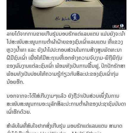
ລາຍໄດ້ຈາກການຂາຍເກີບຮຸ່ນມອບຮັກແດ່ແລນແຕນ ແມ່ນຍັງຈະນຳ
ໄປສະໜັບສະໜູນການຕໍ່າຜ້າຝ້າຍຂອງຊົນເຜົ່າແລນແຕນ ທີ່ແຂວງ
ຫຼວງນໍ້າທາ ແລະ ຍັງນຳໄປປະກອບສ່ວນໃນການສ້າງສູນພັດທະນາ
ຝີມືຊົນເຜົ່າ ເພື່ອໃຫ້ມີສະຖານທີ່ເອກອ້າງຄວາມຈົບງາມ-ພິຖີພິຖັນ
ຂອງຜົນງານແຕ່ລະຊົນເຜົ່າ ພ້ອມທັງເປັນການຟື້ນຟູ, ປົກປັກຮັກສາ
ພ້ອມທັງເປັນບ່ອນໃຫ້ຄວາມຮູ້ກ່ຽວກັບສິລະປະຂອງຊົນເຜົ່າກຸ່ມ
ນ້ອຍອີກ.
ນອກຈາກຈະໄດ້ໃສ່ເກີບງາມໆແລ້ວ ຍັງຖືວ່າເປັນສ່ວນໜຶ່ງໃນການ
ສະໜັບສະໜູນການອະນຸລັກສິລະປະການຕ່ຳຜ້າຂອງປະຊາຊົນບັນດາ
ເຜົ່າອີກດ້ວຍ.
ສຳລັບໃຜທີ່ສົນໃຈຢາກສັ່ງເກີບຮຸ່ນ ມອບຮັກແດ່ແລນແຕນ ສາມາດ