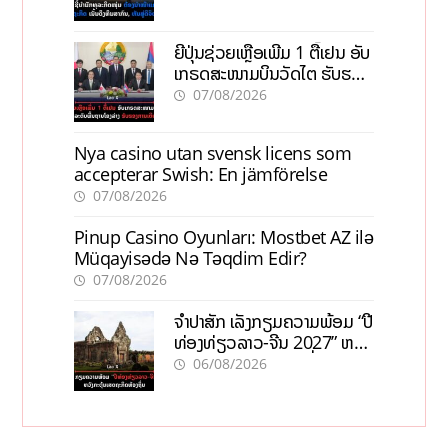
ຍີ່ປຸ່ນຊ່ວຍເຫຼືອເພີ່ມ 1 ຕື້ເຢນ ອັບ
ເກຣດສະໜາມບິນວັດໄຕ ຮັບຮອງ
ການເຕີບໂຕ
07/08/2026
Nya casino utan svensk licens som
accepterar Swish: En jämförelse
07/08/2026
Pinup Casino Oyunları: Mostbet AZ ilə
Müqayisədə Nə Təqdim Edir?
07/08/2026
ຈຳປາສັກ ເລັ່ງກຽມຄວາມພ້ອມ “ປີ
ທ່ອງທ່ຽວລາວ-ຈີນ 2027” ຫວັງ
ກະຕຸ້ນເສດຖະກິດທ້ອງຖິ່ນ
06/08/2026