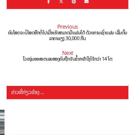
Previous
ຄົນໂສດຈະບໍ່ໂສດອີກຕໍ່ໄປເມື່ອເຮົາສາມາດມີແຟນໄດ້ ດ້ວຍການເຊົ່າແຟນ ເລີ່ມຕົ້ນ
ລາຄາພຽງ 30,000 ກີບ
Next
ໄວໜຸ່ມອອສເຕເລຍສອງຄົນຖືກຈັບຂໍ້ຫາຂ້າຈິງໂຈ້ກວ່າ 14 ໂຕ
ຂ່າວທີ່ກ່ຽວຂ້ອງ ...