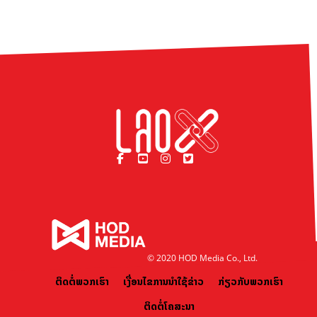
© 2020 HOD Media Co., Ltd.
ຕິດຕໍ່ພວກເຮົາ
ເງື່ອນໄຂການນຳໃຊ້ຂ່າວ
ກ່ຽວກັບພວກເຮົາ
ຕິດຕໍ່ໂຄສະນາ