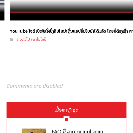
YouTube ໃຈດີ ເປີດຟີເຈີ້ເບິ່ງຄິບໄປນຳຫຼິ້ນແອັບອື່ນໄປນຳໄດ້ແລ້ວ ໂດຍບໍ່ຕ້ອງເຊົ່
ຂ່າວທົ່ວໄປ
ເທັກໂນໂລຢີ
,
Comments are disabled
ເນື້ອຫາຫຼ້າສຸດ
FAO ຊີ້ ລາຄາອາຫານໂລກພຸ່ງ