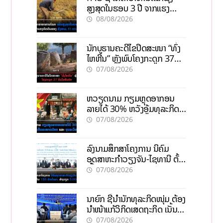
ສູງສຸດໃນຮອບ 3 ປີ ຈາກແຮງ
ກົດດັນຂອງສົງຄາມ, El nino
08/08/2026
ນັກບູຮານຄະດີໄຂປິດສະໜາ “ທົ່ງ
ໄຫຫີນ” ຫຼັງພົບໂຄງກະດູກ 37
ຄົນໃນຫີນຍັກ
07/08/2026
ຫວຽດນາມ ກຽມຫຼຸດອາກອນ
ລາຍໄດ້ 30% ຫວັງອູ້ມທຸລະກິດ
ຂະໜາດນ້ອຍ ແລະ ຈຸນລະ
07/08/2026
ວິສາຫະກິດ
ລົງນາມສຶກສາໂຄງການ ນິຄົມ
ອຸດສາຫະກຳວຽງຈັນ-ໄຊທານີ ຕັ້ງ
ເປົ້າດຶງທຶນ 150 ລ້ານໂດລາ, ສ້າງ
07/08/2026
ວຽກ 5.000 ຕຳແໜ່ງ
ນາຍົກ ຊີ້ນຳນັກທຸລະກິດໜຸ່ມ ຕ້ອງ
ນຳໜ້າແກ້ວິກິດເສດຖະກິດ ເນັ້ນດຶງ
ທຶນສາກົນ, ຫັນສູ່ດິຈິຕອນ
07/08/2026