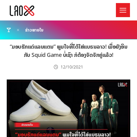
ຂ່າວພາຍໃນ
“ມອບຮັກແດ່ແລນແຕນ” ພູມໃຈທີ່ໄດ້ໃສ່ແບຣນລາວ! ເມື່ອຍັງອິນ
ກັບ Squid Game ບໍ່ເຊົາ ກໍຕ້ອງຈັດຈັກຄູ່ແລ້ວ!
12/10/2021