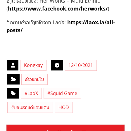
ສັ່ງໄດ້ເລີຍທີ່ເພຈ: Her Works – Multi Ethnic
(
https://www.facebook.com/herworks/
)
ຕິດຕາມຂ່າວທັງໝົດຈາກ LaoX:
https://laox.la/all-
posts/
Kongxay
12/10/2021
ຂ່າວພາຍໃນ
#LaoX
#Squid Game
#ມອບຮັກແດ່ແລນແຕນ
HOD