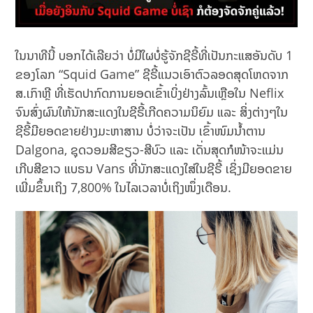
ໃນນາທີນີ້ ບອກໄດ້ເລີຍວ່າ ບໍ່ມີໃຜບໍ່ຮູ້ຈັກຊີຣີ້ທີ່ເປັນກະແສອັນດັບ 1
ຂອງໂລກ “Squid Game” ຊີຣີ້ແນວເອົາຕົວລອດສຸດໂຫດຈາກ
ສ.ເກົາຫຼີ ທີ່ເຮັດປາກົດການຍອດເຂົ້າເບິ່ງຢ່າງລົ້ນເຫຼືອໃນ Neflix
ຈົນສົ່ງຜົນໃຫ້ນັກສະແດງໃນຊີຣີ້ເກີດຄວາມນິຍົມ ແລະ ສິ່ງຕ່າງໆໃນ
ຊີຣີ້ມີຍອດຂາຍຢ່າງມະຫາສານ ບໍ່ວ່າຈະເປັນ ເຂົ້າໜົມນ້ຳຕານ
Dalgona, ຊຸດວອມສີຂຽວ-ສີບົວ ແລະ ເດັ່ນສຸດກໍໜ້າຈະແມ່ນ
ເກີບສີຂາວ ແບຣນ Vans ທີ່ນັກສະແດງໃສ່ໃນຊີຣີ້ ເຊິ່ງມີຍອດຂາຍ
ເພີ່ມຂຶ້ນເຖິງ 7,800% ໃນໄລເວລາບໍ່ເຖິງໜຶ່ງເດືອນ.