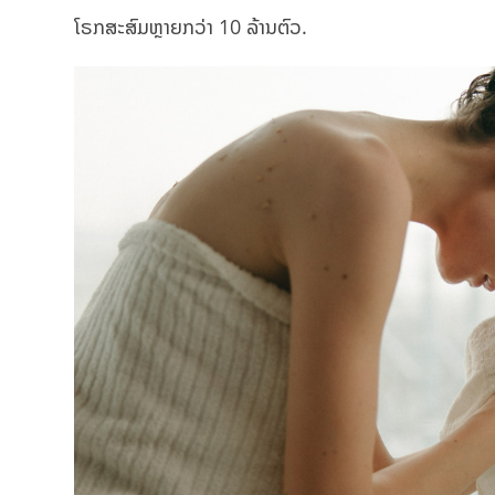
ໂຣກສະສົມຫຼາຍກວ່າ 10 ລ້ານຕົວ.