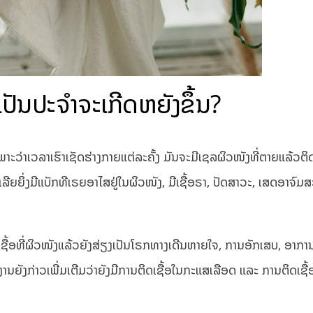
ປັນປະຈຳຈະເກີດຫຍັງຂຶ້ນ?
ຣກ ເພາະວ່າເວລາເຮົາເຊັດຮ່າງກາຍແຕ່ລະຄັ້ງ ມັນຈະມີເຊລຜິວໜັງທີ່ຕາຍແລ້ວຕ
້… ເລີຍຍິ່ງມີແບັກທີເຣຍອາໄສຢູ່ໃນຜິວໜັງ, ມີເຊື້ອຣາ, ປັດສາວະ, ເສດອາຈົມສະ
ື້ອທີ່ຜິວໜັງແລ້ວຍັງສ່ຽງເປັນໂຣກທາງເດີນຫາຍໃຈ, ການອັກເສບ, ອາກາ
ຍງານຍັງກ່າວເພີ່ມເຕີມວ່າຍັງມີການຕິດເຊື້ອໃນກະແສເລືອດ ແລະ ການຕິດເຊ