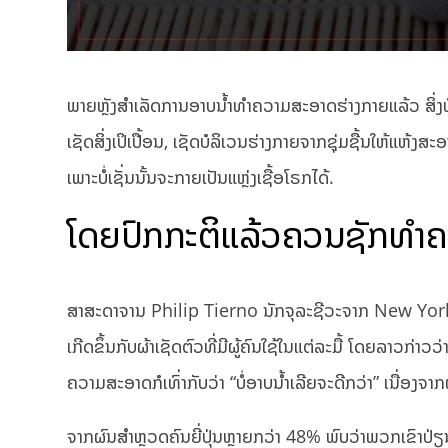
ພາຍຫຼັງສຳເລັດການອາບນໍ້າທຳຄວາມສະອາດຮ່າງກາຍແລ້ວ ສິ່ງທີ່ຂາດບ
ເຊັດສິ່ງເປິເປື້ອນ, ເຊັດບໍລິເວນຮ່າງກາຍຈາກຊຸ່ມຊື້ນໃຫ້ແຫ້ງ
ເພາະບໍ່ເຊັ່ນນັ້ນຈະກາຍເປັນແຫຼ່ງເຊື້ອໂຣກໄດ້.
ໂດຍປົກກະຕິແລ້ວຄວນຊັກທຳຄວ
ສາສະດາຈານ Philip Tierno ນັກຈຸລະຊີວະຈາກ New York 
ເກີດຂຶ້ນກັບຜ້າເຊັດຕົວທີ່ມີຜູ້ຄົນໃຊ້ໃນແຕ່ລະມື້ ໂດຍລາວກ່າວວ່າ
ຄວາມສະອາດກໍເທົ່າກັບວ່າ “ບໍ່ອາບນໍ້າເລີຍຈະດີກວ່າ” ເນື່ອງຈາກ
ຈາກຜົນສຳຫຼວດຄົນຍີ່ປຸ່ນຫຼາຍກວ່າ 48% ພົບວ່າພວກເຂົາປ່ຽນຜ້