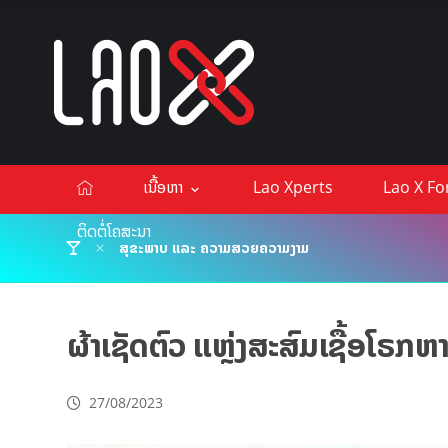
ເນື້ອຫາ
Lao Xperts
Lao X F
ຕິດຕໍ່ໂຄສະນາ
ສຸຂະພາບ ແລະ ຄວາມສວຍຄວາມງາມ
ຜ້າເຊັດຕົວ ແຫຼ່ງສະສົມເຊື້ອໂຣ
27/08/2023