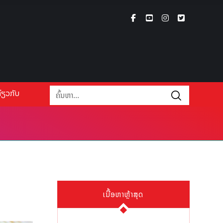
່ຽວກັບ
ເນື້ອຫາຫຼ້າສຸດ