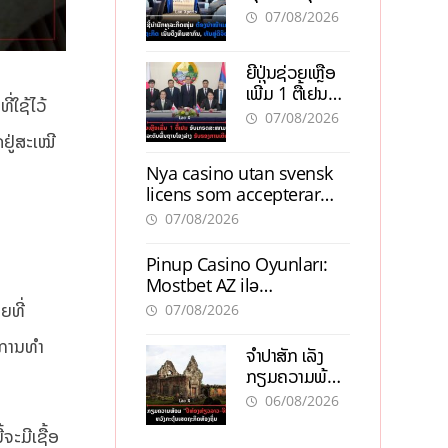
ຕ້ອງນຳໜ້າແກ້
ຕຳແໜ່ງ
07/08/2026
ວິກິດເສດຖະກິດ
ເນັ້ນດຶງທຶນ
ຍີ່ປຸ່ນຊ່ວຍເຫຼືອ
ສາກົນ, ຫັນສູ່ດິຈິ
ເພີ່ມ 1 ຕື້ເຢນ
ຕອນ
ີ່ໃຊ້ໄວ້
ອັບເກຣດ
07/08/2026
ສະໜາມບິນວັດ
ດຢູ່ສະເໝີ
ໄຕ ຮັບຮອງການ
Nya casino utan svensk
ເຕີບໂຕ
licens som accepterar
Swish: En jämförelse
07/08/2026
Pinup Casino Oyunları:
Mostbet AZ ilə
Müqayisədə Nə Təqdim
ຍທີ່
07/08/2026
Edir?
ັບການທຳ
ຈຳປາສັກ ເລັ່ງ
ກຽມຄວາມພ້ອມ
“ປີທ່ອງທ່ຽວ
06/08/2026
ລາວ-ຈີນ 2027”
ຈະມີເຊື້ອ
ຫວັງກະຕຸ້ນ