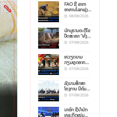
FAO ຊີ້ ລາຄາ
ອາຫານໂລກພຸ່ງ
ສູງສຸດໃນຮອບ 3
08/08/2026
ປີ ຈາກແຮງ
ກົດດັນຂອງ
ນັກບູຮານຄະດີໄຂ
ສົງຄາມ, El
ປິດສະໜາ “ທົ່ງ
nino
ໄຫຫີນ” ຫຼັງພົບ
07/08/2026
ໂຄງກະດູກ 37
ຄົນໃນຫີນຍັກ
ຫວຽດນາມ
ກຽມຫຼຸດອາກອນ
ລາຍໄດ້ 30%
07/08/2026
ຫວັງອູ້ມທຸລະກິດ
ຂະໜາດນ້ອຍ
ລົງນາມສຶກສາ
ແລະ ຈຸນລະ
ໂຄງການ ນິຄົມ
ວິສາຫະກິດ
ອຸດສາຫະກຳ
07/08/2026
ວຽງຈັນ-ໄຊທານີ
ຕັ້ງເປົ້າດຶງທຶນ
ນາຍົກ ຊີ້ນຳນັກ
150 ລ້ານໂດລາ,
ທຸລະກິດໜຸ່ມ
ສ້າງວຽກ 5.000