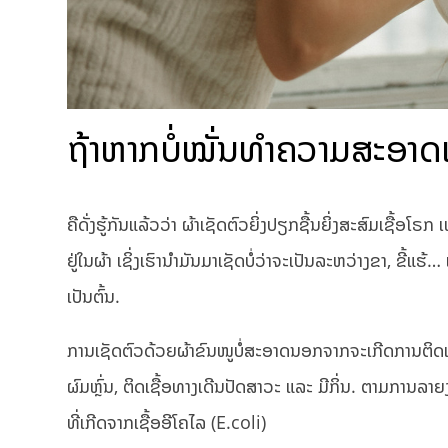
ຖ້າຫາກບໍ່ໝັ່ນທຳຄວາມສະອາດເ
ຄືດັ່ງຮູ້ກັນແລ້ວວ່າ ຜ້າເຊັດຕົວຍິ່ງປຽກຊື້ນຍິ່ງສະສົມເຊື້ອໂ
ຢູ່ໃນຜ້າ ເຊິ່ງເຮົານຳມັນມາເຊັດບໍ່ວ່າຈະເປັນລະຫວ່າງຂາ, ຂີ້ແຮ
ເປັນຕົ້ນ.
ການເຊັດຕົວດ້ວຍຜ້າຂົນໜູບໍ່ສະອາດນອກຈາກຈະເກີດການຕິດເຊ
ຜົມຫຼົ່ນ, ຕິດເຊື້ອທາງເດີນປັດສາວະ ແລະ ມີກິ່ນ. ຕາມການລາ
ທີ່ເກີດຈາກເຊື້ອອີໂຄໄລ (E.coli)