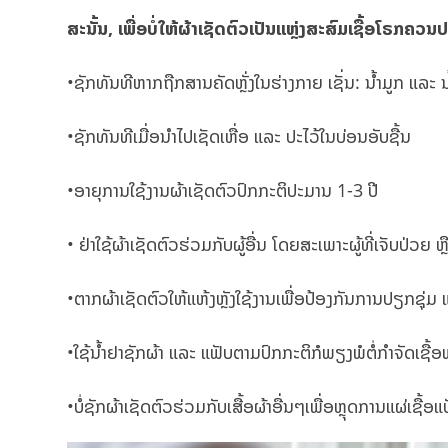
ສະນັ້ນ, ເພື່ອບໍ່ໃຫ້ຜ້າເຊັດຕົວເປັນແຫຼ່ງສະສົມເຊື້ອໂຣກຄວນປະຕ
•ຊັກທັນທີຫາກຖືກສານຄັດຫຼັ່ງໃນຮ່າງກາຍ ເຊັ່ນ: ນໍ້າມູກ ແລະ ນ
•ຊັກທັນທີເມື່ອນຳໄປເຊັດເຫື່ອ ແລະ ປະໄວ້ໃນບ່ອນອັບຊື້ນ
•ອາຍຸການໃຊ້ງານຜ້າເຊັດຕົວປົກກະຕິປະມານ 1-3 ປີ
• ຢ່າໃຊ້ຜ້າເຊັດຕົວຮ່ວມກັບຜູ້ອື່ນ ໂດຍສະເພາະຜູ້ທີ່ເຈັບປ່ວຍ 
•ຕາກຜ້າເຊັດຕົວໃຫ້ແຫ້ງຫຼັງໃຊ້ງານເພື່ອປ້ອງກັນການປຽກຊຸ່ມ
•ໃຊ້ນໍ້າຢາຊັກຜ້າ ແລະ ແຟັບຕາມປົກກະຕິກໍພຽງພໍຕໍ່ກໍາຈັດເຊື້ອ
•ບໍ່ຊັກຜ້າເຊັດຕົວຮ່ວມກັບເສື້ອຜ້າອື່ນໆເພື່ອຫຼຸດການແຜ່ເຊື້ອ