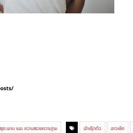
posts/
ສຸຂະພາບ ແລະ ຄວາມສວຍຄວາມງາມ
ຜ້າເຊັດຕົວ
ລາວເອັກ