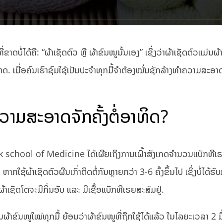
ໍ່ໄດ້ຄື: “ຜ້າເຊັດຕົວ ຫຼື ຜ້າຂົນໜູນັ້ນເອງ” ເຊິ່ງວ່າຜ້າເຊັດຕົວແມ່ນຜ້າທ
ສະອາດ. ເມື່ອຄົນເຮົາຊົມໃຊ້ເປັນປະຈຳທຸກມື້ຈຳຕ້ອງໝັ່ນຊັກລ້າງທຳຄວາມສະອາ
າມສະອາດຈັກຄັ້ງຕໍ່ອາທິດ?
school of Medicine ໄດ້ເຜີຍເຖິງການເຝົ້າສັງເກດຈຳນວນແບັກທີເຣ
 ຫາກໃຊ້ຜ້າເຊັດຕົວຜືນເກົ່າຕິດຕໍ່ກັນຫຼາຍກວ່າ 3-6 ຄັ້ງຂຶ້ນໄປ ເຊິ່ງບໍ່ໄດ້ຮ
ຜ້າເຊັດໂຕຈະມີກິ່ນອັບ ແລະ ມີເຊື້ອແບັກທີເຣຍສະສົມຢູ່.
າຂົນໜູໃໝ່ທຸກມື້ ຍ້ອນວ່າຜ້າຂົນໜູທີ່ຖືກໃຊ້ໄດ້ແລ້ວ ໃນໄລຍະເວລາ 2 ມື້