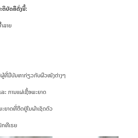
ິບັດຄືດັ່ງນີ້:
ໍ້າລາຍ
ຫຼືຜູ້ທີ່ມີບັນຫາກ່ຽວກັບຜິວໜັງຕ່າງໆ
 ແລະ ການແຜ່ເຊື້ອພະຍາດ
ພະຍາດທີ່ຕິດຢູ່ໃນຜ້າເຊັດຕົວ
ແບັກທີເຣຍ