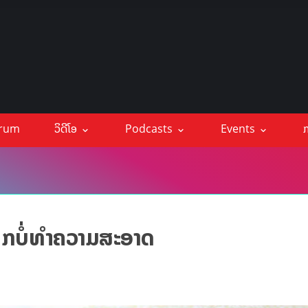
orum
ວິດີໂອ
Podcasts
Events
ກ
ກຫາກບໍ່ທຳຄວາມສະອາດ