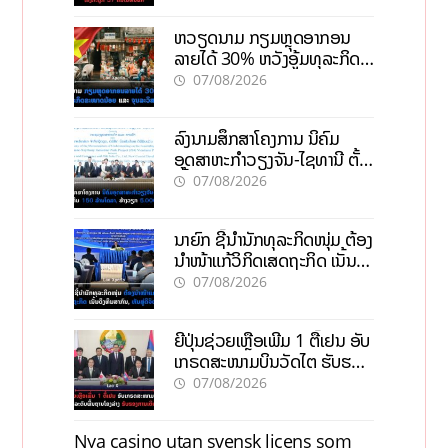
ຫວຽດນາມ ກຽມຫຼຸດອາກອນ
ລາຍໄດ້ 30% ຫວັງອູ້ມທຸລະກິດ
ຂະໜາດນ້ອຍ ແລະ ຈຸນລະ
07/08/2026
ວິສາຫະກິດ
ລົງນາມສຶກສາໂຄງການ ນິຄົມ
ອຸດສາຫະກຳວຽງຈັນ-ໄຊທານີ ຕັ້ງ
ເປົ້າດຶງທຶນ 150 ລ້ານໂດລາ, ສ້າງ
07/08/2026
ວຽກ 5.000 ຕຳແໜ່ງ
ນາຍົກ ຊີ້ນຳນັກທຸລະກິດໜຸ່ມ ຕ້ອງ
ນຳໜ້າແກ້ວິກິດເສດຖະກິດ ເນັ້ນດຶງ
ທຶນສາກົນ, ຫັນສູ່ດິຈິຕອນ
07/08/2026
ຍີ່ປຸ່ນຊ່ວຍເຫຼືອເພີ່ມ 1 ຕື້ເຢນ ອັບ
ເກຣດສະໜາມບິນວັດໄຕ ຮັບຮອງ
ການເຕີບໂຕ
07/08/2026
Nya casino utan svensk licens som