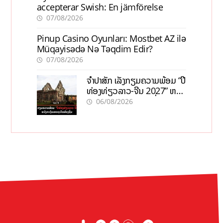
accepterar Swish: En jämförelse
07/08/2026
Pinup Casino Oyunları: Mostbet AZ ilə
Müqayisədə Nə Təqdim Edir?
07/08/2026
ຈຳປາສັກ ເລັ່ງກຽມຄວາມພ້ອມ “ປີ
ທ່ອງທ່ຽວລາວ-ຈີນ 2027” ຫວັງ
ກະຕຸ້ນເສດຖະກິດທ້ອງຖິ່ນ
06/08/2026