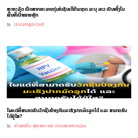
ສະຫະລັດ ເປີດສາກທະລາຍກຸ່ມຄໍເຊັນເຕີຂ້າມຊາດ ລະບຸ ລາວ ເປັນໜຶ່ງໃນ
ພື້ນທີ່ເປົ້າໝາຍຫຼັກ
Uncategorized
ໃຜແດ່ທີ່ສາມາດຮັບວັກຊີນປ້ອງກັນມະເຮັງປາກມົດລູກໄດ້ ແລະ ສາມາດຮັບ
ໄດ້ຢູ່ໃສ?
ຂ່າວພາຍໃນ
ສຸຂະພາບ ແລະ ຄວາມສວຍຄວາມງາມ
,