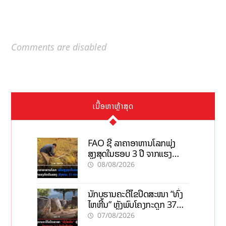
Comments are disabled
ເນື້ອຫາຫຼ້າສຸດ
FAO ຊີ້ ລາຄາອາຫານໂລກພຸ່ງ
ສູງສຸດໃນຮອບ 3 ປີ ຈາກແຮງ
ກົດດັນຂອງສົງຄາມ, El nino
08/08/2026
ນັກບູຮານຄະດີໄຂປິດສະໜາ “ທົ່ງ
ໄຫຫີນ” ຫຼັງພົບໂຄງກະດູກ 37
ຄົນໃນຫີນຍັກ
07/08/2026