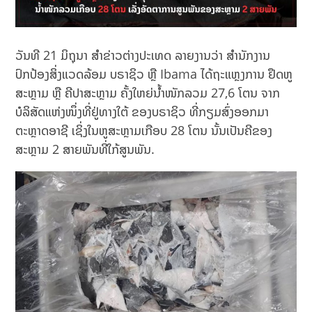
ວັນທີ 21 ມິຖຸນາ ສຳຂ່າວຕ່າງປະເທດ ລາຍງານວ່າ ສຳນັກງານ
ປົກປ້ອງສິ່ງແວດລ້ອມ ບຣາຊິວ ຫຼື Ibama ໄດ້ຖະແຫຼງການ ຢຶດຫູ
ສະຫຼາມ ຫຼື ຄີປາສະຫຼາມ ຄັ້ງໃຫຍ່ນໍ້າໜັກລວມ 27,6 ໂຕນ ຈາກ
ບໍລິສັດແຫ່ງໜຶ່ງທີ່ຢູ່ທາງໃຕ້ ຂອງບຣາຊິວ ທີ່ກຽມສົ່ງອອກມາ
ຕະຫຼາດອາຊີ ເຊິ່ງໃນຫູສະຫຼາມເກືອບ 28 ໂຕນ ນັ້ນເປັນຄີຂອງ
ສະຫຼາມ 2 ສາຍພັນທີ່ໃກ້ສູນພັນ.