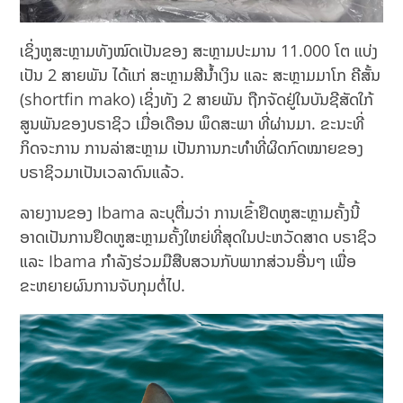
ເຊິ່ງຫູສະຫຼາມທັງໝົດເປັນຂອງ ສະຫຼາມປະມານ 11.000 ໂຕ ແບ່ງ
ເປັນ 2 ​ສາຍພັນ ໄດ້ແກ່ ສະຫຼາມສີນໍ້າເງິນ ແລະ ສະຫຼາມມາໂກ ຄີສັ້ນ
(shortfin mako) ເຊິ່ງທັງ 2 ​ສາຍພັນ ຖືກຈັດຢູ່ໃນບັນຊີສັດໃກ້
ສູນພັນຂອງບຣາຊິວ ເມື່ອເດືອນ ພຶດສະພາ ທີ່ຜ່ານມາ. ຂະນະທີ່
ກິດຈະການ ການລ່າສະຫຼາມ ເປັນການກະທຳທີ່ຜິດກົດໝາຍຂອງ
ບຣາຊິວມາເປັນເວລາດົນແລ້ວ.
ລາຍງານຂອງ Ibama ລະບຸຕື່ມວ່າ ການເຂົ້າຢຶດຫູສະຫຼາມຄັ້ງນີ້
ອາດເປັນການຢຶດຫູສະຫຼາມຄັ້ງໃຫຍ່ທີ່ສຸດໃນປະຫວັດສາດ ບຣາຊິວ
ແລະ Ibama ກໍາລັງຮ່ວມມືສືບສວນກັບພາກສ່ວນອື່ນໆ ເພື່ອ
ຂະຫຍາຍຜົນການຈັບກຸມຕໍ່ໄປ.