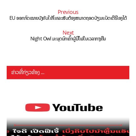
Previous
EU ອອກກົດໝາຍບັງຄັບໃຫ້ໂທລະສັບຕ້ອງສາມາດຖອດປ່ຽນແບັດເຕີຣີເອງໄດ້
Next
Night Owl ມະນຸດນົກເຄົ້າຜູ້ມີໄຟໃນເວລາກາງຄືນ
ຂ່າວທີ່ກ່ຽວຂ້ອງ ...