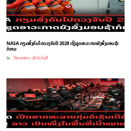
NASA ກຽມສົ່ງຄົນໄປດວງຈັນປີ 2028 ເຖິງຊຸດອາວະກາດຍັງສົ່ງມອບຊ້າ
ກໍຕາມ
ວິທະຍາສາດ
ເທັກໂນໂລຢີ
,