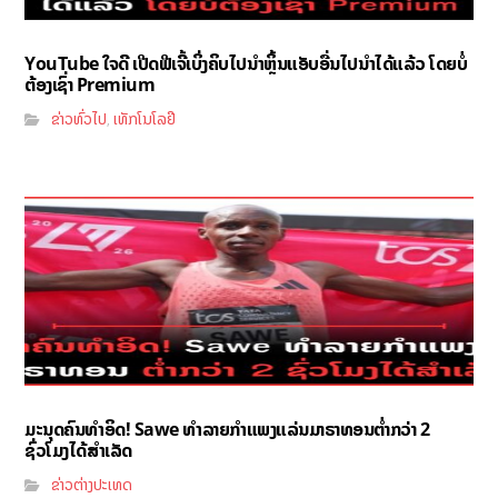
YouTube ໃຈດີ ເປີດຟີເຈີ້ເບິ່ງຄິບໄປນຳຫຼິ້ນແອັບອື່ນໄປນຳໄດ້ແລ້ວ ໂດຍບໍ່
ຕ້ອງເຊົ່າ Premium
ຂ່າວທົ່ວໄປ
ເທັກໂນໂລຢີ
,
ມະນຸດຄົນທຳອິດ! Sawe ທຳລາຍກຳແພງແລ່ນມາຣາທອນຕ່ຳກວ່າ 2
ຊົ່ວໂມງໄດ້ສຳເລັດ
ຂ່າວຕ່າງປະເທດ