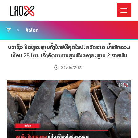
ສັດໂລກ
ບຣາຊິວ ຢຶດຫູສະຫຼາມຄັ້ງໃຫຍ່ທີ່ສຸດໃນປະຫວັດສາດ ນໍ້າໜັກລວມ
ເກືອບ 28 ໂຕນ ເລັ່ງອັດຕາການສູນພັນຂອງສະຫຼາມ 2 ສາຍພັນ
21/06/2023