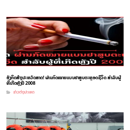
ອັງກິດສ້າງປະຫວັດສາດ! ຜ່ານກົດໝາຍແບນຢາສູບຕະຫຼອດຊີວິດ ສຳລັບຜູ້
ທີ່ເກີດຫຼັງປີ 2008
ຂ່າວຕ່າງປະເທດ