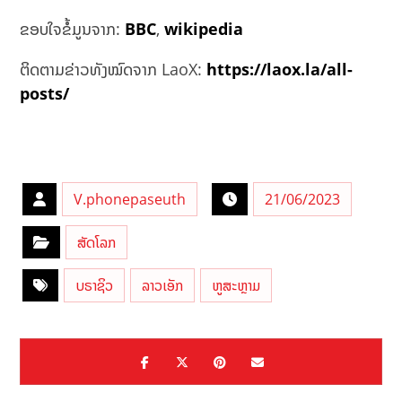
ຂອບໃຈຂໍ້ມູນຈາກ:
BBC
,
wikipedia
ຕິດຕາມຂ່າວທັງໝົດຈາກ LaoX:
https://laox.la/all-
posts/
V.phonepaseuth
21/06/2023
ສັດໂລກ
ບຣາຊິວ
ລາວເອັກ
ຫູສະຫຼາມ