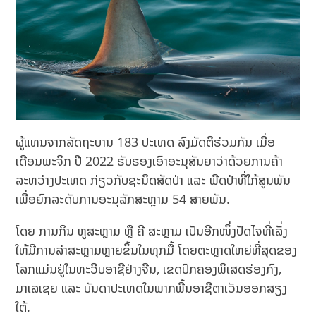
ຜູ້ແທນຈາກລັດຖະບານ 183 ປະເທດ ລົງມັດຕິຮ່ວມກັນ ເມື່ອ
ເດືອນພະຈິກ ປີ 2022 ຮັບຮອງເອົາອະນຸສັນຍາວ່າດ້ວຍການຄ້າ
ລະຫວ່າງປະເທດ ກ່ຽວກັບຊະນິດສັດປ່າ ແລະ ພືດປ່າທີ່ໃກ້ສູນພັນ
ເພື່ອຍົກລະດັບການອະນຸລັກສະຫຼາມ 54 ສາຍພັນ.
ໂດຍ ການກິນ ຫູສະຫຼາມ ຫຼື ຄີ ສະຫຼາມ ເປັນອີກໜຶ່ງປັດໄຈທີ່ເລັ່ງ
ໃຫ້ມີການລ່າສະຫຼາມຫຼາຍຂຶ້ນໃນທຸກມື້ ໂດຍຕະຫຼາດໃຫຍ່ທີ່ສຸດຂອງ
ໂລກແມ່ນຢູ່ໃນທະວີບອາຊີຢ່າງຈີນ, ເຂດປົກຄອງພິເສດຮ່ອງກົງ,
ມາເລເຊຍ ແລະ ບັນດາປະເທດໃນພາກພື້ນອາຊີຕາເວັນອອກສຽງ
ໃຕ້.